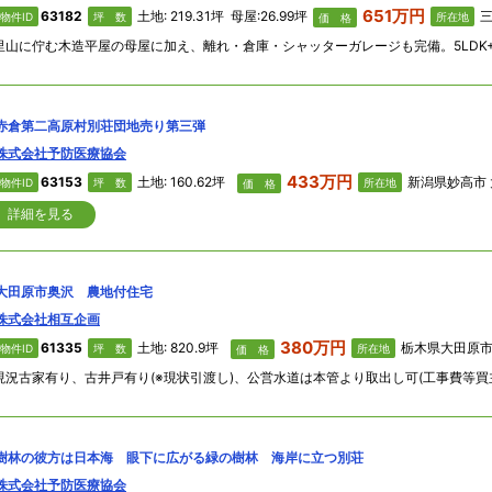
651万円
63182
土地: 219.31坪 母屋:26.99坪
三
物件ID
坪 数
所在地
価 格
赤倉第二高原村別荘団地売り第三弾
株式会社予防医療協会
433万円
63153
土地: 160.62坪
新潟県妙高市 大字二股
物件ID
坪 数
所在地
価 格
詳細を見る
大田原市奥沢 農地付住宅
株式会社相互企画
380万円
61335
土地: 820.9坪
栃木県大田原市 奥沢
物件ID
坪 数
所在地
価 格
樹林の彼方は日本海 眼下に広がる緑の樹林 海岸に立つ別荘
株式会社予防医療協会