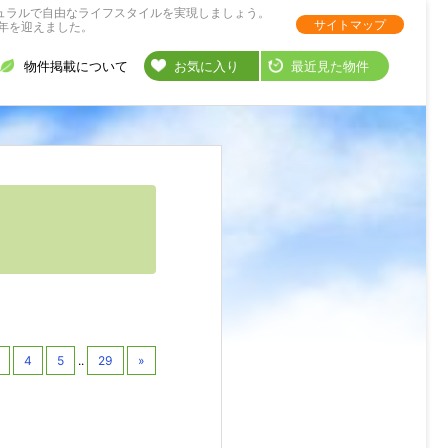
ュラルで自由なライフスタイルを実現しましょう。
サイトマップ
年を迎えました。
物件掲載について
お気に入り
最近見た物件
4
5
..
29
»