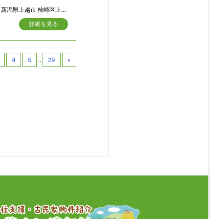
新潟県上越市 柿崎区上下浜
詳細を見る
4
5
..
29
»