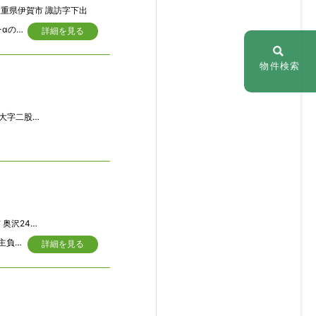
重県伊賀市 諏訪字下出
里山に佇む木造平屋の母屋に加え、離れ・倉庫・シャッターガレージも完備。5LDK+αの広々空間で、田舎暮らしと趣味の両立が叶います。三重県伊賀市諏訪の閑静な里山エリアに佇む、大屋根が印象的な木造平屋の古民家です。母屋5LDKに、和室4室と洋室2室を備えた離れ、さらに倉庫・物置も敷地内に点在し、住まいとしてはもちろん、趣味の空間としても活用いただけるボリュームです。シャッター付きガレージは工房や作業場として活用可能で、DIYやものづくりがお好きな方にもおすすめです。敷地は725㎡（219坪超）とゆとりがあり、隣接建物との距離も大きく確保されているため、プライバシーを保ちながらのんびりとした田舎暮らしが実現できます。眺望良好で通風・日当たりも良く、家庭菜園や畑作業を楽しみたい方にもぴったり。
詳細を見る
物件検索
赤倉第二高原村
243-1
現況古家有り、古井戸有り(※現状引渡し)、公営水道は本管より取出し可(工事費等買主負担)、開発許可必要
詳細を見る