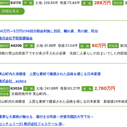
288万円
63170
土地: 229.93坪 母屋:75.84坪
新
物件ID
坪 数
所在地
価 格
詳細を見る
80万円＝5万円の16回分割金利無し別荘、離れ家、男の館、民泊
株式会社予防医療協会
80万円
44206
土地: 61.99坪 母屋:21.04坪
新潟県
物件ID
坪 数
所在地
価 格
美山町内久保横道 上質な素材で建築された品格を感じる日本家屋
株式会社 echo's
2,780万円
63034
土地: 241.69坪 母屋:63.27坪
物件ID
坪 数
価 格
京都府南丹市 美山町内久保横道
所在地
重厚な大屋根が魅せる、蔵付き古民家～伊賀市諏訪大字下出～
センチュリー21 株式会社フォステール 奈良西大寺店