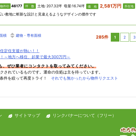
2,581万円
46177
土地: 207.32坪 母屋:16.74坪
物件ID
坪 数
所在地
価 格
広い敷地に斬新な設計と見違えるようなデザインの傑作です
面積
建物・専有面積
285件
1
2
3
住定住支援が熱い！！
！～地方へ移住、起業で最大300万円～
件も、ぜひ業者にコンタクトを取ってみてください。
クされているものです。運命の住処は主を待っています。
→条件を絞って再度トライ！
それでも無かったから物件リクエスト
ン
サイトマップ
リンクバナーについて（フリー）