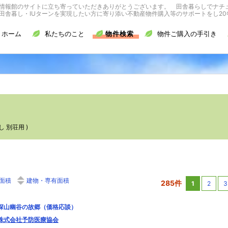
情報館のサイトに立ち寄っていただきありがとうございます。 田舎暮らしでナチ
舎暮し・IUターンを実現したい方に寄り添い不動産物件購入等のサポートをし20
ホーム
私たちのこと
物件検索
物件ご購入の手引き
 別荘用 )
面積
建物・専有面積
285件
1
2
3
深山幽谷の故郷（価格応談）
株式会社予防医療協会