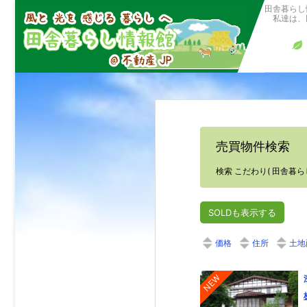
田舎暮らし
私達は、田
売買物件検索
検索 こだわり( 田舎暮らし
SOLDも表示する
価格
住所
土地
NEW