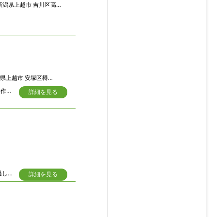
潟県上越市 吉川区高沢入り489
上越市 安塚区樽田647番地
屋根の雪は自然落下ですが多少手入れが必要 夫婦二人暮らしの住まいでした内部造作とてもキレイです 南向き採光いごごちの良い間取りです
詳細を見る
美山町内久保横道 上質な素材で建築された品格を感じる日本家屋 新築後24年経過しているわりに、とても程度良好な状態を維持されたお住まいです。
詳細を見る