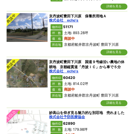
詳細を見る
商談中
京丹波町豊田下川原 保養所用地Ａ
株式会社 echo's
51171
物件ID
土地: 893.28坪
坪 数
商談中
価 格
京都府船井郡京丹波町 豊田下川原
所在地
詳細を見る
商談中
京丹波町豊田下川原 国道９号線沿い農地の休
耕地 京都縦貫道「丹波ＩＣ」から車で５分
株式会社 echo's
60420
物件ID
土地: 814.02坪
坪 数
商談中
価 格
京都府船井郡京丹波町 豊田下川原
所在地
詳細を見る
SOLD
妙高山を仰ぎ見る魅力的な別荘地 売れました
株式会社予防医療協会
62890
物件ID
土地: 179.98坪
坪 数