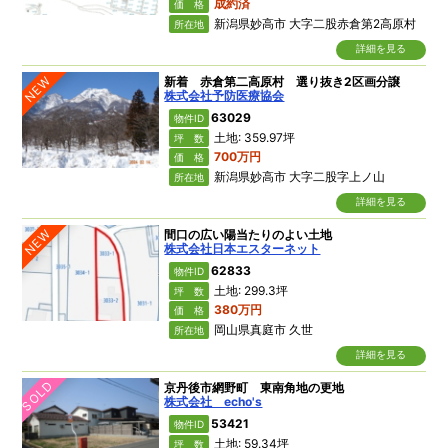
成約済
価 格
新潟県妙高市 大字二股赤倉第2高原村
所在地
詳細を見る
NEW
新着 赤倉第二高原村 選り抜き2区画分譲
株式会社予防医療協会
63029
物件ID
土地: 359.97坪
坪 数
700万円
価 格
新潟県妙高市 大字二股字上ノ山
所在地
詳細を見る
NEW
間口の広い陽当たりのよい土地
株式会社日本エスターネット
62833
物件ID
土地: 299.3坪
坪 数
380万円
価 格
岡山県真庭市 久世
所在地
詳細を見る
SOLD
京丹後市網野町 東南角地の更地
株式会社 echo's
53421
物件ID
土地: 59.34坪
坪 数