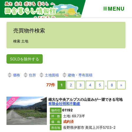
MENU
売買物件検索
検索 土地
SOLDを除外する
価格
住所
土地面積
建物・専有面積
77件
1
2
3
4
5
..
8
»
SOLD
雄大な中央アルプスの山並みが一望できる宅地
有限会社明和不動産
61192
物件ID
土地: 69.73坪
坪 数
成約済
価 格
長野県伊那市 美篶上川手5703-2
所在地