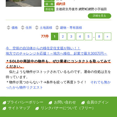
成約済
価 格
京都府京丹後市 網野町網野小字福田
所在地
詳細を見る
価格
住所
土地面積
建物・専有面積
77件
1
2
3
4
5
..
8
»
今、空前の自治体からの移住定住支援が熱い！！
地方でのチャレンジを応援！～地方へ移住、起業で最大300万円～
＊SOLDや商談中の物件も、ぜひ業者にコンタクトを取ってみて
ください。
似たような物件がストックされているものです。運命の住処は主を
待っています。
＊物件が見つからない？→条件を絞って再度トライ！
それでも無か
ったから物件リクエスト
プライバシーポリシー
お問い合わせ
会員ログイン
サイトマップ
リンクバナーについて（フリー）