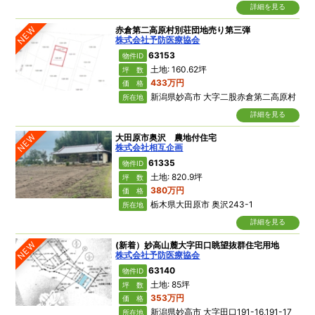
詳細を見る
NEW
赤倉第二高原村別荘団地売り第三弾
株式会社予防医療協会
63153
物件ID
土地: 160.62坪
坪 数
433万円
価 格
新潟県妙高市 大字二股赤倉第二高原村
所在地
詳細を見る
NEW
大田原市奥沢 農地付住宅
株式会社相互企画
61335
物件ID
土地: 820.9坪
坪 数
380万円
価 格
栃木県大田原市 奥沢243-1
所在地
詳細を見る
NEW
(新着）妙高山麓大字田口眺望抜群住宅用地
株式会社予防医療協会
63140
物件ID
土地: 85坪
坪 数
353万円
価 格
新潟県妙高市 大字田口191-16,191-17
所在地