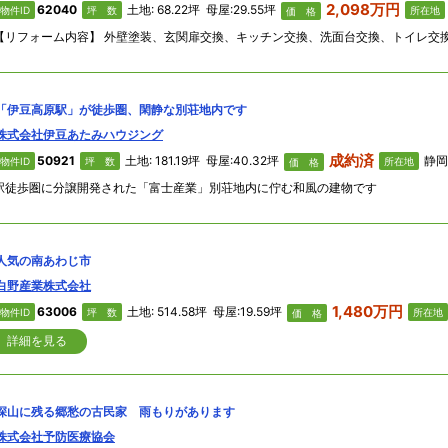
2,098万円
62040
土地: 68.22坪 母屋:29.55坪
物件ID
坪 数
所在地
価 格
「伊豆高原駅」が徒歩圏、閑静な別荘地内です
株式会社伊豆あたみハウジング
成約済
50921
土地: 181.19坪 母屋:40.32坪
静岡
物件ID
坪 数
所在地
価 格
駅徒歩圏に分譲開発された「富士産業」別荘地内に佇む和風の建物です
人気の南あわじ市
白野産業株式会社
1,480万円
63006
土地: 514.58坪 母屋:19.59坪
物件ID
坪 数
所在地
価 格
詳細を見る
深山に残る郷愁の古民家 雨もりがあります
株式会社予防医療協会