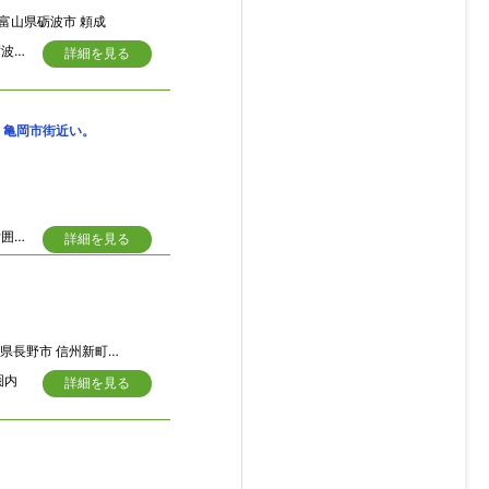
富山県砺波市 頼成
明治時代を彷彿させるような独特の意匠が施されている日本家屋です。地域的には砺波地区特有の田園風景地域に家が点在するエリアです。砺波市の中心を南北に流れる庄川の右岸に広がる般若地区の一部です。
詳細を見る
・亀岡市街近い。
自然豊かな集落内にあるベンガラ塗りの大型瓦葺古民家。大黒柱や梁も太く、庭門付囲い塀のある庭を縁側から眺められる。独特な応接玄関有り。湯ノ花温泉近隣、亀岡市街も近い。
詳細を見る
県長野市 信州新町水内
圏内
詳細を見る