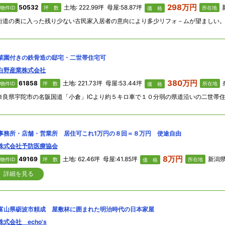
298万円
50532
土地: 222.99坪 母屋:58.87坪
新
物件ID
坪 数
所在地
価 格
菜園付きの鉄骨造の邸宅・二世帯住宅可
白野産業株式会社
380万円
61858
土地: 221.73坪 母屋:53.44坪
物件ID
坪 数
所在地
価 格
事務所・店舗・営業所 居住可これ1万円の８回＝８万円 使途自由
株式会社予防医療協会
8万円
49169
土地: 62.46坪 母屋:41.85坪
新潟県
物件ID
坪 数
所在地
価 格
詳細を見る
富山県砺波市頼成 屋敷林に囲まれた明治時代の日本家屋
株式会社 echo's