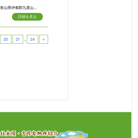
歌山県伊都郡九度山町 大字河根
詳細を見る
20
21
..
24
»