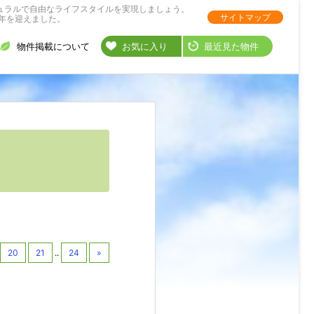
ュラルで自由なライフスタイルを実現しましょう。
サイトマップ
年を迎えました。
物件掲載について
お気に入り
最近見た物件
20
21
..
24
»