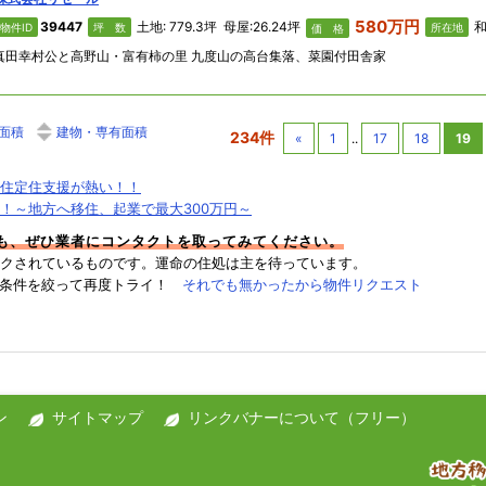
580万円
39447
土地: 779.3坪 母屋:26.24坪
和
物件ID
坪 数
所在地
価 格
真田幸村公と高野山・富有柿の里 九度山の高台集落、菜園付田舎家
面積
建物・専有面積
234件
«
1
..
17
18
19
住定住支援が熱い！！
！～地方へ移住、起業で最大300万円～
件も、ぜひ業者にコンタクトを取ってみてください。
クされているものです。運命の住処は主を待っています。
→条件を絞って再度トライ！
それでも無かったから物件リクエスト
ン
サイトマップ
リンクバナーについて（フリー）