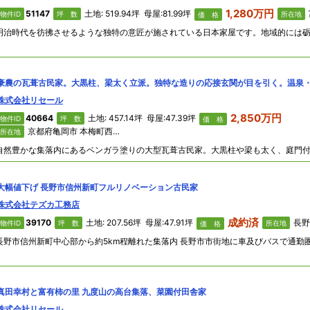
1,280万円
51147
土地: 519.94坪 母屋:81.99坪
物件ID
坪 数
所在地
価 格
豪農の瓦葺古民家。大黒柱、梁太く立派。独特な造りの応接玄関が目を引く。温泉
株式会社リセール
2,850万円
40664
土地: 457.14坪 母屋:47.39坪
物件ID
坪 数
価 格
京都府亀岡市 本梅町西加舎
所在地
大幅値下げ 長野市信州新町フルリノベーション古民家
株式会社テズカ工務店
成約済
39170
土地: 207.56坪 母屋:47.91坪
長野
物件ID
坪 数
所在地
価 格
長野市信州新町中心部から約5km程離れた集落内 長野市市街地に車及びバスで通勤
真田幸村と富有柿の里 九度山の高台集落、菜園付田舎家
株式会社リセール