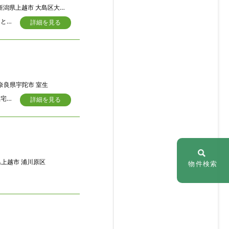
潟県上越市 大島区大平 5450
街道の奥に入った残り少ない古民家入居者の意向により多少リフォ－ムが望ましい。とてもユニ－クな部屋割りなので仲間などで野外活動に格好の物件です
詳細を見る
奈良県宇陀市 室生
奈良県宇陀市の名阪国道「小倉」ICより約５キロ車で１０分弱の県道沿いの二世帯住宅も可能な鉄骨造の邸宅の販売を開始します。 土地は菜園を含め２２１坪、建物は昭和４９年築の居宅と昭和５９年築の事務所兼居宅の建物2棟が建っています。
詳細を見る
上越市 浦川原区
物件検索