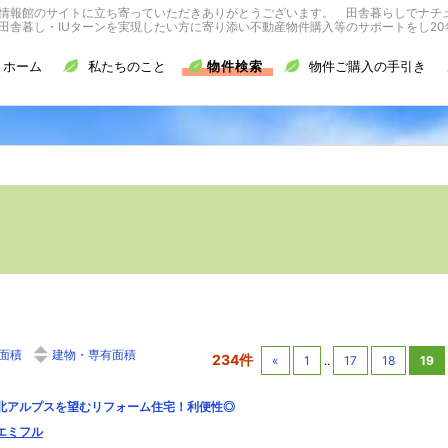
情報館のサイトに立ち寄っていただきありがとうございます。 田舎暮らしでナチ
舎暮し・IUターンを実現したい方に寄り添い不動産物件購入等のサポートをし20
ホーム
私たちのこと
物件検索
物件ご購入の手引き
面積
建物・専有面積
234件
«
1
..
17
18
19
北アルプスを望むリフォーム住宅！利便性◎
エミフル