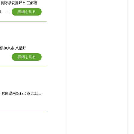
長野県安曇野市 三郷温
【リフォーム内容】 外壁塗装、玄関扉交換、キッチン交換、洗面台交換、トイレ交換、ガス給湯器交換、床上張り、建具交換、クロス・ＣＦ貼替え、照明交換、ガスコンロ交換、畳表替え、障子・襖貼替え、一部内サッシ設置、ハウスクリーニング、各種設備点検、防蟻工事実施（５年保証）、駐車場拡張工事 等
詳細を見る
県伊東市 八幡野
詳細を見る
兵庫県南あわじ市 志知中島