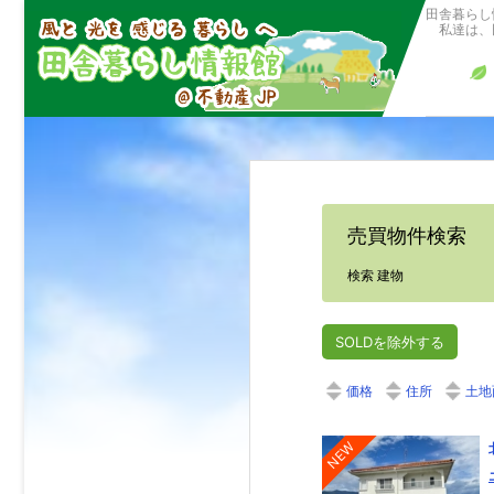
田舎暮らし
私達は、田
売買物件検索
検索 建物
SOLDを除外する
価格
住所
土地
NEW