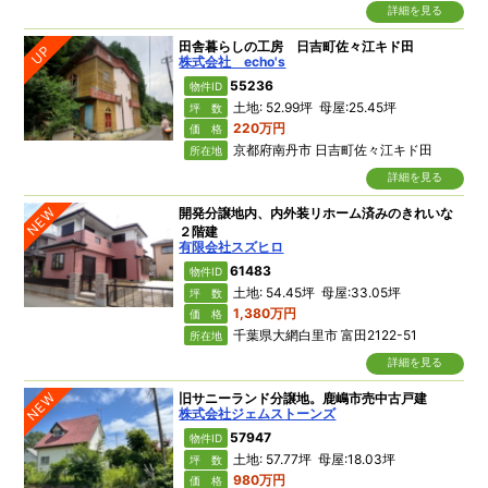
詳細を見る
田舎暮らしの工房 日吉町佐々江キド田
UP
株式会社 echo's
55236
物件ID
土地: 52.99坪 母屋:25.45坪
坪 数
220万円
価 格
京都府南丹市 日吉町佐々江キド田
所在地
詳細を見る
NEW
開発分譲地内、内外装リホーム済みのきれいな
２階建
有限会社スズヒロ
61483
物件ID
土地: 54.45坪 母屋:33.05坪
坪 数
1,380万円
価 格
千葉県大網白里市 富田2122-51
所在地
詳細を見る
NEW
旧サニーランド分譲地。鹿嶋市売中古戸建
株式会社ジェムストーンズ
57947
物件ID
土地: 57.77坪 母屋:18.03坪
坪 数
980万円
価 格