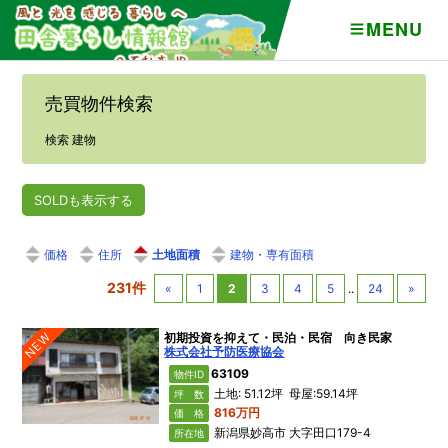
MENU
売買物件検索
検索 建物
SOLDも表示する
価格
住所
土地面積
建物・専有面積
231件
«
1
2
3
4
5
..
24
»
NEW
初期投資を抑えて・民泊・民宿 向き民家
株式会社予防医療協会
63109
物件ID
土地: 51.12坪 母屋:59.14坪
坪 数
816万円
価 格
新潟県妙高市 大字田口179-4
所在地