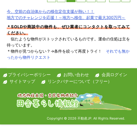
今、空前の自治体からの移住定住支援が熱い！！
地方でのチャレンジを応援！～地方へ移住、起業で最大300万円～
＊SOLDや商談中の物件も、ぜひ業者にコンタクトを取ってみて
ください。
似たような物件がストックされているものです。運命の住処は主を
待っています。
＊物件が見つからない？→条件を絞って再度トライ！
それでも無か
ったから物件リクエスト
プライバシーポリシー
お問い合わせ
会員ログイン
サイトマップ
リンクバナーについて（フリー）
Copyright © 2026 不動産JP. All Rights Reserved.