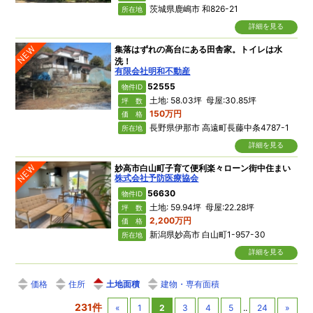
茨城県鹿嶋市 和826-21
所在地
詳細を見る
NEW
集落はずれの高台にある田舎家。トイレは水
洗！
有限会社明和不動産
52555
物件ID
土地: 58.03坪 母屋:30.85坪
坪 数
150万円
価 格
長野県伊那市 高遠町長藤中条4787-1
所在地
詳細を見る
NEW
妙高市白山町子育て便利楽々ローン街中住まい
株式会社予防医療協会
56630
物件ID
土地: 59.94坪 母屋:22.28坪
坪 数
2,200万円
価 格
新潟県妙高市 白山町1-957-30
所在地
詳細を見る
価格
住所
土地面積
建物・専有面積
231件
«
1
2
3
4
5
..
24
»