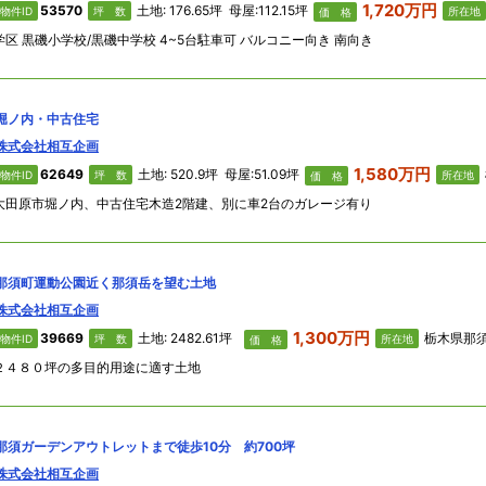
1,720万円
53570
土地: 176.65坪 母屋:112.15坪
物件ID
坪 数
所在地
価 格
学区 黒磯小学校/黒磯中学校 4~5台駐車可 バルコニー向き 南向き
堀ノ内・中古住宅
株式会社相互企画
1,580万円
62649
土地: 520.9坪 母屋:51.09坪
物件ID
坪 数
所在地
価 格
大田原市堀ノ内、中古住宅木造2階建、別に車2台のガレージ有り
那須町運動公園近く那須岳を望む土地
株式会社相互企画
1,300万円
39669
土地: 2482.61坪
栃木県那須郡那須町 
物件ID
坪 数
所在地
価 格
２４８０坪の多目的用途に適す土地
那須ガーデンアウトレットまで徒歩10分 約700坪
株式会社相互企画