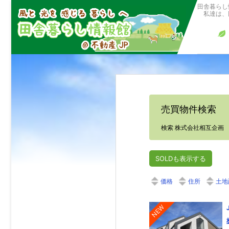
田舎暮らし
私達は、田
売買物件検索
検索 株式会社相互企画
SOLDも表示する
価格
住所
土地
NEW