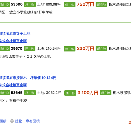
750万円
53590
土地: 699.98坪
栃木県那須塩原市 塩
物件ID
坪 数
所在地
価 格
学区 波立小学校/東那須野中学校
那須塩原市寺子土地
株式会社相互企画
230万円
39670
土地: 210.54坪
栃木県那須塩原市 寺子
物件ID
坪 数
所在地
価 格
那須塩原市寺子・２１０坪の土地
那須塩原市接骨木 坪単価 10,124円
株式会社相互企画
3,100万円
53645
土地: 3062.2坪
栃木県那須塩原市 接骨
物件ID
坪 数
所在地
価 格
学区： 箒根中学校
面積
建物・専有面積