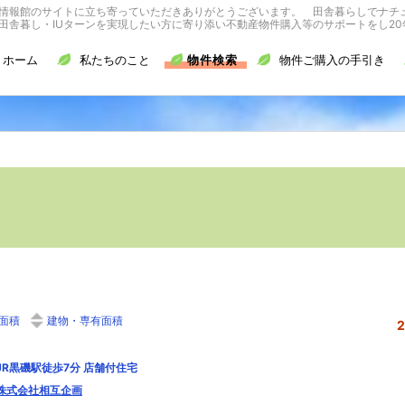
情報館のサイトに立ち寄っていただきありがとうございます。 田舎暮らしでナチ
舎暮し・IUターンを実現したい方に寄り添い不動産物件購入等のサポートをし20
ホーム
私たちのこと
物件検索
物件ご購入の手引き
面積
建物・専有面積
JR黒磯駅徒歩7分 店舗付住宅
株式会社相互企画