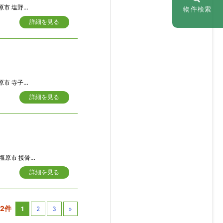
野崎字那須道下
物件検索
詳細を見る
１８７番１０４
詳細を見る
木字藤荷田446-16
詳細を見る
22件
1
2
3
»