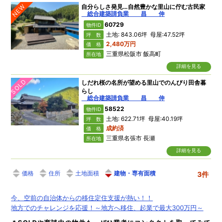
NEW
自分らしさ発見…自然豊かな里山に佇む古民家
総合建築請負業 昌 伸
60729
物件ID
土地: 843.06坪 母屋:47.52坪
坪 数
2,480万円
価 格
三重県松阪市 飯高町
所在地
詳細を見る
SOLD
しだれ桜の名所が望める里山でのんびり田舎暮
らし
総合建築請負業 昌 伸
58522
物件ID
土地: 622.71坪 母屋:40.19坪
坪 数
成約済
価 格
三重県名張市 長瀬
所在地
詳細を見る
価格
住所
土地面積
建物・専有面積
3件
今、空前の自治体からの移住定住支援が熱い！！
地方でのチャレンジを応援！～地方へ移住、起業で最大300万円～