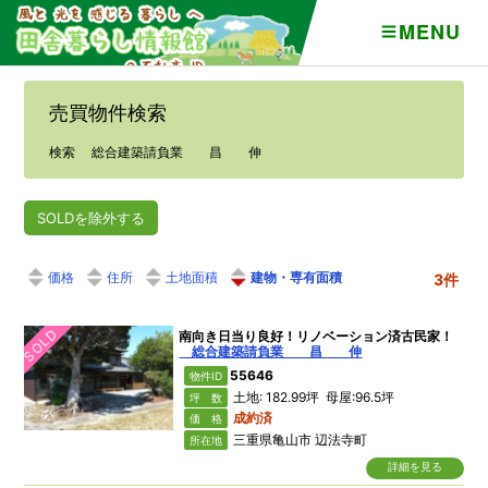
MENU
売買物件検索
検索 総合建築請負業 昌 伸
SOLDを除外する
価格
住所
土地面積
建物・専有面積
3件
SOLD
南向き日当り良好！リノベーション済古民家！
総合建築請負業 昌 伸
55646
物件ID
土地: 182.99坪 母屋:96.5坪
坪 数
成約済
価 格
三重県亀山市 辺法寺町
所在地
詳細を見る