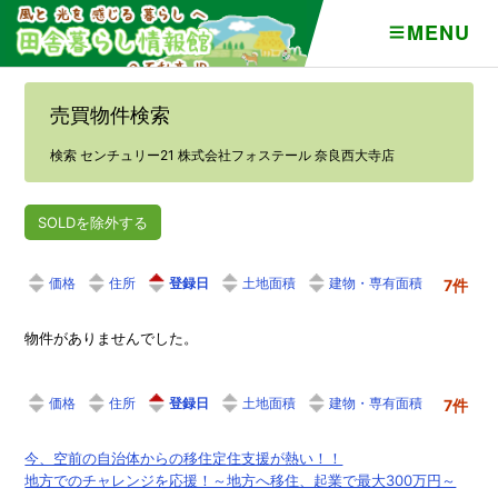
MENU
売買物件検索
検索 センチュリー21 株式会社フォステール 奈良西大寺店
SOLDを除外する
価格
住所
登録日
土地面積
建物・専有面積
7件
物件がありませんでした。
価格
住所
登録日
土地面積
建物・専有面積
7件
今、空前の自治体からの移住定住支援が熱い！！
地方でのチャレンジを応援！～地方へ移住、起業で最大300万円～