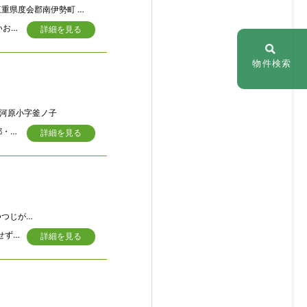
重県度会郡南伊勢町 宿浦
伊勢志摩の海と満天の星空がある暮らし 宿浦漁港すぐ！海が見えるバルコニーと広いお庭。DIYで自分好みに仕立てる、自然豊かな秘密基地
詳細を見る
物件検索
大河原小字釜ノ子
＼利便性×田舎暮らし／ 月ヶ瀬ニュータウンで、理想のお家を建築しませんか？ 京都・奈良・三重・滋賀へのアクセスが至便な立地です。綺麗に整備された道路や、美しい街並み、自然が近く、豊かな緑溢れる住環境が魅力の『月ヶ瀬ニュータウン』。小学校も徒歩圏内で、JR月ヶ瀬駅徒歩16分という立地は、子育世帯にもオススメ！！また、『村タク』が運行されていて、お車がなくても生活ができる環境は、ご高齢のご家族にも安心です◎敷地広々、約71坪の整形地！！お好みのメーカーで建築が出来ます。移住の方へのサポートもあるエリアです、田舎暮らしを始めてみたい、お子様がいる、ご高齢のご家族、もしくは永住をお考えの方にオススメの『ちょうどいい田舎暮らし』を実現♪♪
詳細を見る
五番町204
四季を楽しむ果樹園 道路から一段高い敷地は、陽当たり・通風良好！！ 人目を気にせず作業が出来るロケーションです 広い倉庫は窓がついており、休憩スペースとしても◎ お車の乗り入れも可能です
詳細を見る