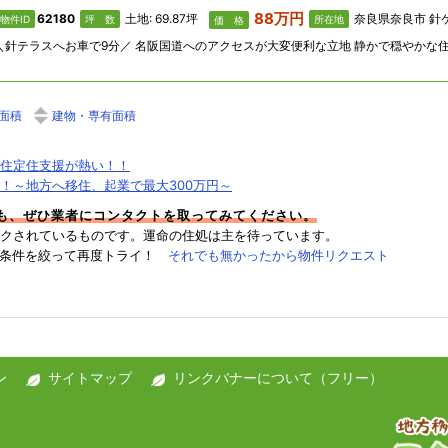
88万円
62180
土地: 69.87坪
奈良県奈良市 針
物件ID
坪 数
所在地
価 格
面積
建物・専有面積
住定住支援が熱い！！
！～地方へ移住、起業で最大300万円～
件も、ぜひ業者にコンタクトを取ってみてください。
クされているものです。運命の住処は主を待っています。
→条件を絞って再度トライ！
それでも無かったから物件リクエスト
ン
サイトマップ
リンクバナーについて（フリー）