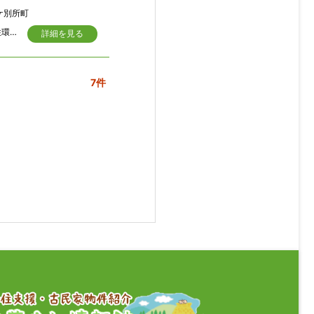
ケ別所町
＼針テラスへお車で9分／ 名阪国道へのアクセスが大変便利な立地 静かで穏やかな住環境、太陽光用地や資材置き場にも◎ 二方道路で間口が広く、お車の出し入れもラクラクですね
詳細を見る
7件