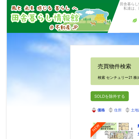
田舎暮らし
私達は、田
売買物件検索
検索 センチュリー21 
SOLDを除外する
価格
住所
土地
NEW