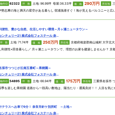
290万円
62322
土地: 96.99坪 母屋:36.33坪
三
物件ID
坪 数
所在地
価 格
利便性、豊かな自然、生活しやすい環境～月ヶ瀬ニュータウン～
センチュリー21 株式会社フォステール 奈良西大寺店
250万円
土地: 71.74坪
京都府相楽郡南山城村 大字北
坪 数
所在地
価 格
名張市つつじが丘南五番町～果樹園～
センチュリー21 株式会社フォステール 奈良西大寺店
175万円
54895
土地: 66.94坪
三重県名張市 つつじが丘南
物件ID
坪 数
所在地
価 格
針テラスへお車で9分！ 奈良市針ケ別所町 ～土地～
センチュリー21 株式会社フォステール 奈良西大寺店