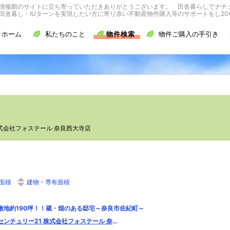
情報館のサイトに立ち寄っていただきありがとうございます。 田舎暮らしでナチ
舎暮し・IUターンを実現したい方に寄り添い不動産物件購入等のサポートをし20
ホーム
私たちのこと
物件検索
物件ご購入の手引き
株式会社フォステール 奈良西大寺店
面積
建物・専有面積
敷地約190坪！！蔵・畑のある邸宅～奈良市佐紀町～
センチュリー21 株式会社フォステール 奈良西大寺店