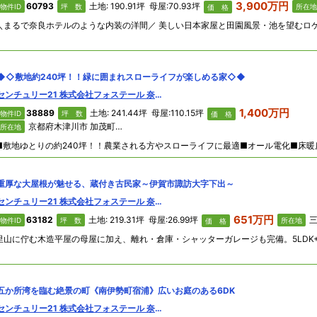
3,900万円
60793
土地: 190.91坪 母屋:70.93坪
物件ID
坪 数
所在地
価 格
◆◇敷地約240坪！！緑に囲まれスローライフが楽しめる家◇◆
センチュリー21 株式会社フォステール 奈良西大寺店
1,400万円
38889
土地: 241.44坪 母屋:110.15坪
物件ID
坪 数
価 格
京都府木津川市 加茂町勝風和所
所在地
重厚な大屋根が魅せる、蔵付き古民家～伊賀市諏訪大字下出～
センチュリー21 株式会社フォステール 奈良西大寺店
651万円
63182
土地: 219.31坪 母屋:26.99坪
三
物件ID
坪 数
所在地
価 格
五か所湾を臨む絶景の町《南伊勢町宿浦》広いお庭のある6DK
センチュリー21 株式会社フォステール 奈良西大寺店