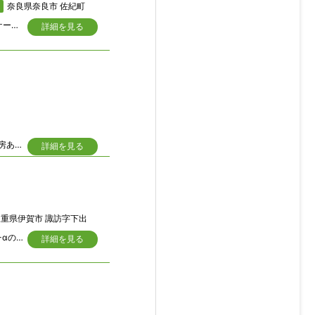
奈良県奈良市 佐紀町
＼まるで奈良ホテルのような内装の洋間／ 美しい日本家屋と田園風景・池を望むロケーション！ 二世帯住宅としてもオススメ！9SLDK 檜を使用したフロアは、経年変化を楽しめます 大和西大寺駅へバス乗車6分！バス停へ徒歩5分の立地です
詳細を見る
■敷地ゆとりの約240坪！！農業される方やスローライフに最適■オール電化■床暖房あり■和室続き間で室内広々！！■室内丁寧に使用されています
詳細を見る
重県伊賀市 諏訪字下出
里山に佇む木造平屋の母屋に加え、離れ・倉庫・シャッターガレージも完備。5LDK+αの広々空間で、田舎暮らしと趣味の両立が叶います。三重県伊賀市諏訪の閑静な里山エリアに佇む、大屋根が印象的な木造平屋の古民家です。母屋5LDKに、和室4室と洋室2室を備えた離れ、さらに倉庫・物置も敷地内に点在し、住まいとしてはもちろん、趣味の空間としても活用いただけるボリュームです。シャッター付きガレージは工房や作業場として活用可能で、DIYやものづくりがお好きな方にもおすすめです。敷地は725㎡（219坪超）とゆとりがあり、隣接建物との距離も大きく確保されているため、プライバシーを保ちながらのんびりとした田舎暮らしが実現できます。眺望良好で通風・日当たりも良く、家庭菜園や畑作業を楽しみたい方にもぴったり。
詳細を見る