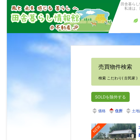
田舎暮らし
私達は、田
売買物件検索
検索 こだわり( 古民家 )
SOLDを除外する
価格
住所
土地
NEW