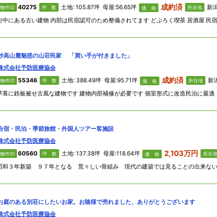
成約済
40275
土地: 105.87坪 母屋:56.65坪
新潟県十日
物件ID
坪 数
所在地
価 格
妙高山麓魅惑の山荘民家 「買い手が付きました」
株式会社予防医療協会
成約済
55346
土地: 388.49坪 母屋:95.71坪
新潟
物件ID
坪 数
所在地
価 格
茅葺に鉄板被せ古風な建物です 建物内部補修が必要です 個室形式に改造民泊に最適
合宿・民泊・季節旅館・外国人ツアー客施設
株式会社予防医療協会
2,103万円
60560
土地: 137.38坪 母屋:118.64坪
物件ID
坪 数
所在
価 格
お庭のある別荘にしたいお家。お陰様で売れました、ありがとうございます
株式会社予防医療協会