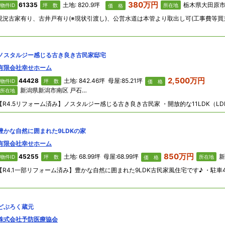
380万円
61335
土地: 820.9坪
栃木県大田原市 奥沢
物件ID
坪 数
所在地
価 格
ノスタルジー感じる古き良き古民家邸宅
有限会社幸せホーム
2,500万円
44428
土地: 842.46坪 母屋:85.21坪
物件ID
坪 数
価 格
新潟県新潟市南区 戸石382
所在地
豊かな自然に囲まれた9LDKの家
有限会社幸せホーム
850万円
45255
土地: 68.99坪 母屋:68.99坪
新潟
物件ID
坪 数
所在地
価 格
どぶろく蔵元
株式会社予防医療協会