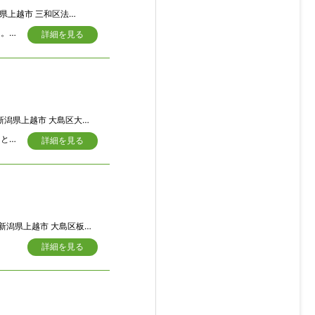
越市 三和区法花寺655-1
築年数は４６年ですが増改築数度により快適なキッチン。バスル－ム。オートトイレ。２階は改装済洋間となっています、 作業物置があります、乗り入れ段差があります少し手を入れると車庫になります 東面神社仏閣のような造り庭です
詳細を見る
潟県上越市 大島区大平 5450
街道の奥に入った残り少ない古民家入居者の意向により多少リフォ－ムが望ましい。とてもユニ－クな部屋割りなので仲間などで野外活動に格好の物件です
詳細を見る
新潟県上越市 大島区板山1168番地
詳細を見る