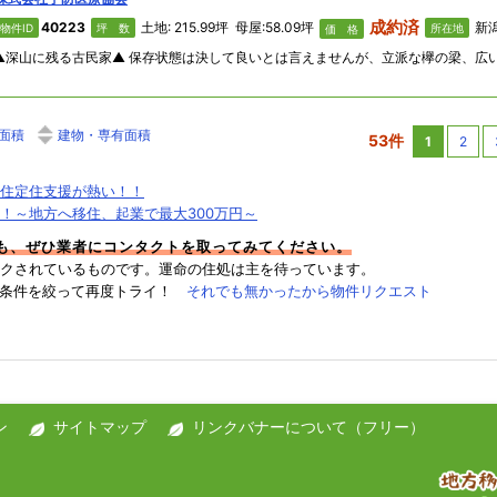
成約済
40223
土地: 215.99坪 母屋:58.09坪
新潟
物件ID
坪 数
所在地
価 格
面積
建物・専有面積
53件
1
2
住定住支援が熱い！！
！～地方へ移住、起業で最大300万円～
件も、ぜひ業者にコンタクトを取ってみてください。
クされているものです。運命の住処は主を待っています。
→条件を絞って再度トライ！
それでも無かったから物件リクエスト
ン
サイトマップ
リンクバナーについて（フリー）