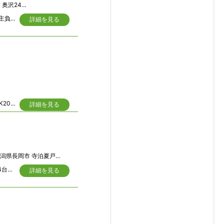
243-1
現況古家有り、古井戸有り(※現状引渡し)、公営水道は本管より取出し可(工事費等買主負担)、開発許可必要
詳細を見る
【R4.5リフォーム済み】ノスタルジー感じる古き良き古民家 ・開放的な11LDK（LDK20.3帖）の間取りです。 ・駐車10台可で広々駐車できます。 ・南側約5.4m×東側3.4m～5.5m×北側約3mの三方道路で通行も駐車も楽々です。
詳細を見る
県長岡市 寺泊夏戸3998番地
【R4.1一部リフォーム済み】豊かな自然に囲まれた9LDK古民家風住宅です♪ ・駐車4台可（内インナーガレージ1台） ・東側約12m道路
詳細を見る