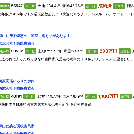
成約済
55547
土地: 134.4坪 母屋:45.76坪
新潟県上
物件ID
坪 数
所在地
価 格
深山に残る郷愁の古民家 雨もりがあります
株式会社予防医療協会
298万円
50532
土地: 222.99坪 母屋:58.87坪
新
物件ID
坪 数
所在地
価 格
農家民宿いろりの伊作
株式会社予防医療協会
1,100万円
40181
土地: 149.77坪 母屋:48.19坪
物件ID
坪 数
所在地
価 格
本格的木造軸組構法古民家大凡築100年前後 保存程度最高
深山に残る現状古民家
株式会社予防医療協会