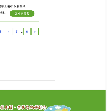
県上越市 板倉区猿供養寺
▲深山に残る古民家▲ 保存状態は決して良いとは言えませんが、立派な欅の梁、広い間取りなど、十分、再生する価値があると思われます。“我こそは”という方、DIYにチャレンジしてみては？
詳細を見る
3
4
5
..
6
»