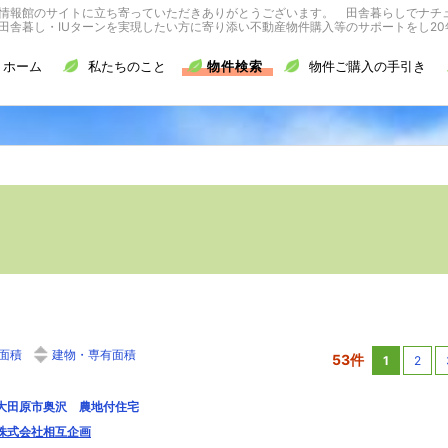
情報館のサイトに立ち寄っていただきありがとうございます。 田舎暮らしでナチ
舎暮し・IUターンを実現したい方に寄り添い不動産物件購入等のサポートをし20
ホーム
私たちのこと
物件検索
物件ご購入の手引き
面積
建物・専有面積
53件
1
2
大田原市奥沢 農地付住宅
株式会社相互企画