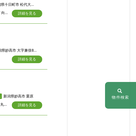
町市 松代大字坂ノ下 2067-1，2066-1
街中にある古い建物 内部は民宿認可のため整備されてます どぶろく喫茶 居酒屋 民宿 向きです
詳細を見る
県妙高市 大字兼俣87番地
詳細を見る
新潟県妙高市 栗原
地
物件検索
昭和３年新築 ９７年となる 荒々しい骨組み 現代の建築では見ることの出来ない丸太の原木が見事に組み合わさっている
詳細を見る