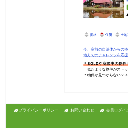
価格
住所
土地
今、空前の自治体からの移
地方でのチャレンジを応援
＊SOLDや商談中の物
似たような物件がストッ
＊物件が見つからない？
プライバシーポリシー
お問い合わせ
会員ログイ