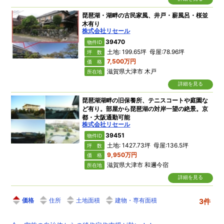
琵琶湖・湖畔の古民家風、井戸・薪風呂・桜並
木有り
株式会社リセール
39470
物件ID
土地: 199.65坪 母屋:78.96坪
坪 数
7,500万円
価 格
滋賀県大津市 木戸
所在地
詳細を見る
琵琶湖湖畔の旧保養所、テニスコートや庭園な
ど有り。部屋から琵琶湖の対岸一望の絶景。京
都・大阪通勤可能
株式会社リセール
39451
物件ID
土地: 1427.73坪 母屋:136.5坪
坪 数
9,950万円
価 格
滋賀県大津市 和邇今宿
所在地
詳細を見る
価格
住所
土地面積
建物・専有面積
3件