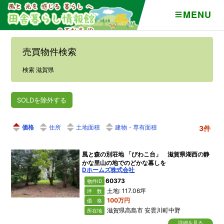
MENU
売買物件検索
検索 滋賀県
SOLDを除外する
価格
住所
土地面積
建物・専有面積
3件
風と森の別荘地 「びわこ台」 滋賀県湖西の静
かな里山の地でのどかな暮しを
Dホームズ株式会社
60373
物件ID
土地: 117.06坪
坪 数
100万円
価 格
滋賀県高島市 安雲川町中野
所在地
詳細を見る