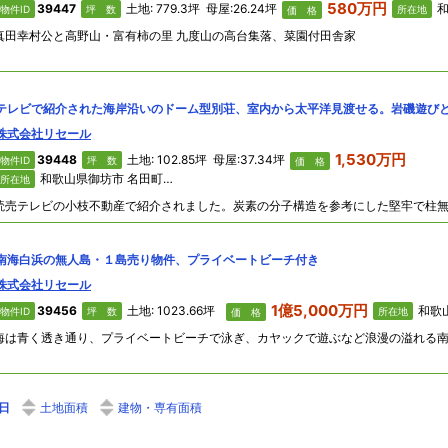
580万円
39447
土地: 779.3坪 母屋:26.24坪
和
物件ID
坪 数
所在地
価 格
真田幸村公と高野山・富有柿の里 九度山の高台集落、菜園付田舎家
株式会社リセール
1,530万円
39448
土地: 102.85坪 母屋:37.34坪
物件ID
坪 数
価 格
和歌山県御坊市 名田町楠井
所在地
南海白浜の無人島・１島売り物件、プライベートビーチ付き
株式会社リセール
1億5,000万円
39456
土地: 1023.66坪
和歌山
物件ID
坪 数
所在地
価 格
日
土地面積
建物・専有面積