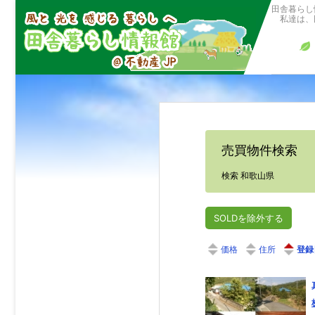
田舎暮らし
私達は、田
売買物件検索
検索 和歌山県
SOLDを除外する
価格
住所
登録