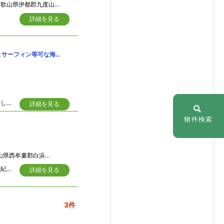
歌山県伊都郡九度山町 大字河根
詳細を見る
テレビで紹介された海岸沿いのドーム型別荘、室内から太平洋見渡せる。岩磯遊びとサーフィン等可な海目の前
読売テレビの小枝不動産で紹介されました。炭素の分子構造を参考にした堅牢で柱無しの広いドーム型、吹き抜けの天井高く開放的な別荘。三角形天窓で明るい。掘り炬燵・倉庫付。ミニ菜園も可能。
詳細を見る
物件検索
県西牟婁郡白浜町 堅田
海は青く透き通り、プライベートビーチで泳ぎ、カヤックで遊ぶなど浪漫の溢れる南紀白浜の無人島物件。堅田の海岸から島まで約２５０ｍ程で、泳いでも渡れそうな好立地。
詳細を見る
3件