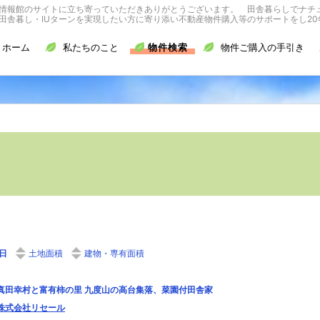
情報館のサイトに立ち寄っていただきありがとうございます。 田舎暮らしでナチ
舎暮し・IUターンを実現したい方に寄り添い不動産物件購入等のサポートをし20
ホーム
私たちのこと
物件検索
物件ご購入の手引き
日
土地面積
建物・専有面積
真田幸村と富有柿の里 九度山の高台集落、菜園付田舎家
株式会社リセール