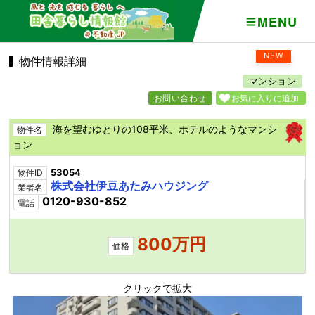
MENU
NEW
物件情報詳細
マンション
お問い合わせ
お気に入りに追加
海を望むゆとりの108平米、ホテルのようなマンシ
物件名
ョン
53054
物件ID
株式会社伊豆あたみハウジング
業者名
0120-930-852
電話
800万円
価格
クリックで拡大