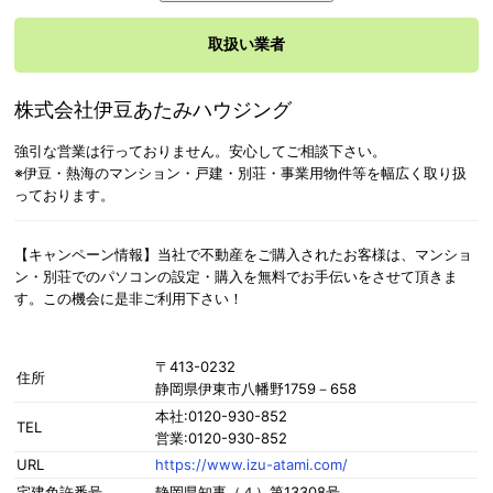
取扱い業者
株式会社伊豆あたみハウジング
強引な営業は行っておりません。安心してご相談下さい。
※伊豆・熱海のマンション・戸建・別荘・事業用物件等を幅広く取り扱
っております。
【キャンペーン情報】当社で不動産をご購入されたお客様は、マンショ
ン・別荘でのパソコンの設定・購入を無料でお手伝いをさせて頂きま
す。この機会に是非ご利用下さい！
〒413-0232
住所
静岡県伊東市八幡野1759－658
本社:0120-930-852
TEL
営業:0120-930-852
URL
https://www.izu-atami.com/
宅建免許番号
静岡県知事（４）第13308号