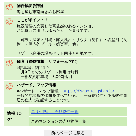
物件概要(特徴)
海を望む東南向きのお部屋
ここがポイント！
施設管理の充実した高級感のあるマンション
お部屋も共用部もゆったりした造りです。
「施設：温泉大浴場・露天風呂・サウナ（男性）・岩盤浴（女
性）・屋内外プール・娯楽室、他」
リゾート利用の場合ペット同伴も可能です。
備考（建物情報、リフォーム含む）
※駐車場：約114台
月9日までのリゾート利用は無料
一部契約駐車場 5,000円/月
ハザード、マップ情報
※ハザード、マップ情報
https://disaportal.gsi.go.jp/
一般的な地形的傾向を述べている。 一番信頼性がある物件周
辺の住人に確認することです。
エリゼ熱川 売り物件一覧
情報リン
ク1
このマンションの売り物件一覧