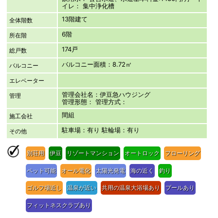
イレ： 集中浄化槽
13階建て
全体階数
6階
所在階
174戸
総戸数
バルコニー面積：8.72㎡
バルコニー
エレベーター
管理会社名：伊豆急ハウジング
管理
管理形態： 管理方式：
間組
施工会社
駐車場：有り 駐輪場：有り
その他
別荘用
伊豆
リゾートマンション
オートロック
フローリング
ペット可能
オール電化
太陽光発電
海の近く
釣り
ゴルフ場近し
温泉が近い
共用の温泉大浴場あり
プールあり
フィットネスクラブあり