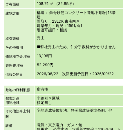
108.74m² （32.89坪）
専有面積
構造： 鉄骨鉄筋コンクリート造地下1階付13階
建物詳細
建
間取り：2SLDK 東南向き
建築年月・現況：1991/4/1
引渡可能日：相談
売主
取引態様
■弊社売主のため、仲介手数料がかかりません
その他費用
13,196円
修繕積立金月額
52,290円
管理費月額
2026/06/22 次回更新予定日：2026/09/22
情報公開日
所有権
敷地の権利形態
非線引き区域
都市計画
指定無し
用途地域
宅地造成等規制法、静岡県建築基準条例、他
その他法令上制
限
電気：東京電力 ガス：無
設備
飲用水： 公営水道、水道基本料金:1430円/月 ト