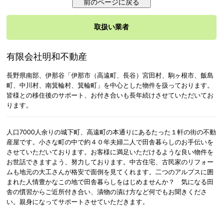
取扱い業者
有限会社明和不動産
長野県南部、伊那谷「伊那市（高遠町、長谷）宮田村、駒ヶ根市、飯島
町、中川村、南箕輪村、箕輪町」を中心とした物件を扱っております。
皆様との移住後のサポート、お付き合いも長年続けさせていただいてお
ります。
人口7000人余りの城下町、高遠町の本通りにあるたった１軒の街の不動
産屋です。小さな町の中で約４０年夫婦二人で田舎暮らしのお手伝いを
させていただいております。お客様に満足いただけるような良い物件を
お世話できますよう、努力しております。中古住宅、古民家のリフォー
ムも地元の大工さんが格安で面倒を見てくれます。二つのアルプスに囲
まれた人情豊かなこの地で田舎暮らしをはじめませんか？ 気になる田
舎の慣習からご近所付き合い、漬物の漬け方など何でもお聞きくださ
い。親身になってサポートさせていただきます。