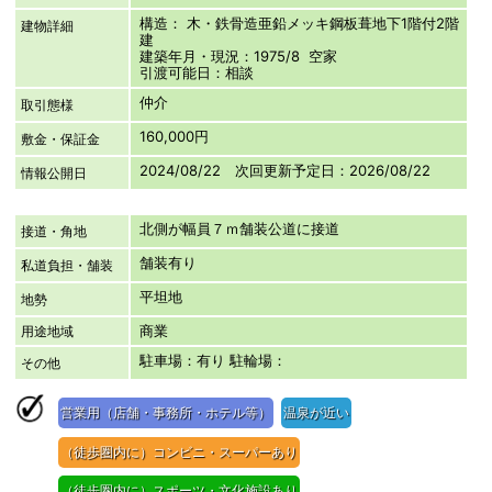
構造： 木・鉄骨造亜鉛メッキ鋼板葺地下1階付2階
建物詳細
建
建築年月・現況：1975/8 空家
引渡可能日：相談
仲介
取引態様
160,000円
敷金・保証金
2024/08/22 次回更新予定日：2026/08/22
情報公開日
北側が幅員７ｍ舗装公道に接道
接道・角地
舗装有り
私道負担・舗装
平坦地
地勢
商業
用途地域
駐車場：有り 駐輪場：
その他
営業用（店舗・事務所・ホテル等）
温泉が近い
（徒歩圏内に）コンビニ・スーパーあり
（徒歩圏内に）スポーツ・文化施設あり