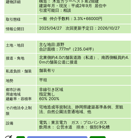
構造： 木造カラーベスト葺2階建
建物詳細
建築年月・現況：平成2年9月 居住中
引渡可能日：相談
一般 仲介手数料：3.3%+66000円
取引態様
2025/04/27 次回更新予定日：2026/10/27
情報公開日
主な地目:原野
土地・地目
合計面積：777m²（235.04坪）
北東側約4.0の舗装道路（私道）、南西側幅員約4.
接道・角地
0ｍの舗装公道に接道
舗装有り
私道負担・舗装
平坦
地勢
非線引き区域
都市計画
指定無し
用途地域
60% 200%
建蔽率・容積率
宅地造成等規制法、静岡県建築基準条例、景観
その他法令上制
法、自然公園法普通地域、他
限
電気：東京電力 ガス：プロパンガス
設備
飲用水： 公営水道 排水： 個別浄化槽