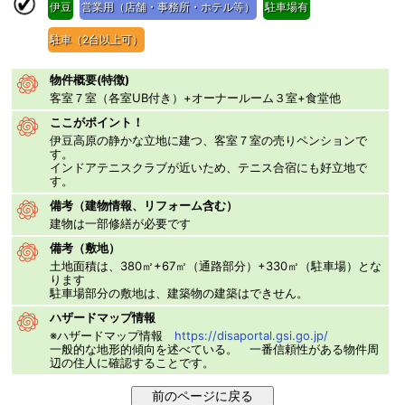
伊豆
営業用（店舗・事務所・ホテル等）
駐車場有
駐車（2台以上可）
物件概要(特徴)
客室７室（各室UB付き）+オーナールーム３室+食堂他
ここがポイント！
伊豆高原の静かな立地に建つ、客室７室の売りペンションで
す。
インドアテニスクラブが近いため、テニス合宿にも好立地で
す。
備考（建物情報、リフォーム含む）
建物は一部修繕が必要です
備考（敷地）
土地面積は、380㎡+67㎡（通路部分）+330㎡（駐車場）とな
ります
駐車場部分の敷地は、建築物の建築はできせん。
ハザードマップ情報
※ハザードマップ情報
https://disaportal.gsi.go.jp/
一般的な地形的傾向を述べている。 一番信頼性がある物件周
辺の住人に確認することです。