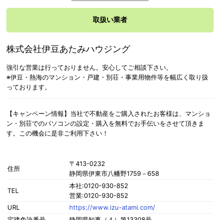
取扱い業者
株式会社伊豆あたみハウジング
強引な営業は行っておりません。安心してご相談下さい。
※伊豆・熱海のマンション・戸建・別荘・事業用物件等を幅広く取り扱
っております。
【キャンペーン情報】当社で不動産をご購入されたお客様は、マンショ
ン・別荘でのパソコンの設定・購入を無料でお手伝いをさせて頂きま
す。この機会に是非ご利用下さい！
〒413-0232
住所
静岡県伊東市八幡野1759－658
本社:0120-930-852
TEL
営業:0120-930-852
URL
https://www.izu-atami.com/
宅建免許番号
静岡県知事（４）第13308号