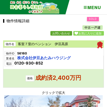
MENU
SOLD
物件情報詳細
中古一戸建
お問い合わせ
お気に入りに追加
客室７室のペンション 伊豆高原
物件名
56160
物件ID
株式会社伊豆あたみハウジング
業者名
0120-930-852
電話
成約済2,400万円
価格
クリックで拡大