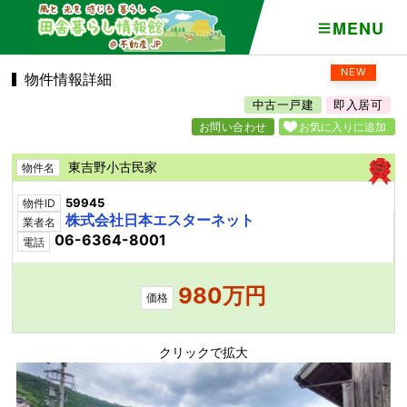
MENU
NEW
物件情報詳細
中古一戸建
即入居可
お問い合わせ
お気に入りに追加
東吉野小古民家
物件名
59945
物件ID
株式会社日本エスターネット
業者名
06-6364-8001
電話
980万円
価格
クリックで拡大