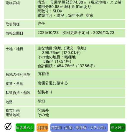
構造： 母屋平屋部分74.38㎡（現況地積）と２階
建物詳細
建部分80.98㎡ 離れ9.91㎡あり
間取り：5LDK
建築年月・現況：築年不詳 空家
専任
取引態様
2025/10/23 次回更新予定日：2026/10/23
情報公開日
主な地目:宅地（現況：宅地）
土地・地目
396.76m²（120.01坪）
その他の地目：雑種地
58m²（17.54坪）
合計面積：454.76m²（137.56坪）
所有権
敷地の権利形態
南側公道に接する
接道・角地
舗装有り
私道負担・舗装
平坦
地勢
区域外
都市計画
その他
用途地域
田舎暮らし
別荘用
営業用（店舗・事務所・ホテル等）
即入居可