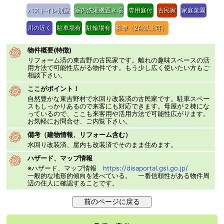
バストイレ別室
室内洗濯機置き場
専用庭付
古民家
家庭菜園
川の近く
駐車場有
駐輪場有
駐車（2台以上可）
物件概要(特徴)
リフォーム済の東吉野の古民家です。離れの趣味スペースの活
用方法で可能性広がる物件です。もう少し広く使いたい方もご
相談下さい。
ここがポイント！
自然豊かな東吉野村で水回り改装済の古民家です。駐車スペー
スもしっかりあるので来客にも対応できます。母屋が２棟にな
っているので、ここも来客用や活用方法で可能性広がります。
お気軽にお問合せ、ご内覧下さい。
備考（建物情報、リフォーム含む）
水回り改装済、屋内も改装済でそのまま住めます。
ハザード、マップ情報
※ハザード、マップ情報
https://disaportal.gsi.go.jp/
一般的な地形的傾向を述べている。 一番信頼性がある物件周
辺の住人に確認することです。