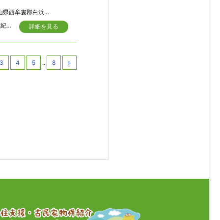
県西牟婁郡白浜町 堅田
海は青く透き通り、プライベートビーチで泳ぎ、カヤックで遊ぶなど浪漫の溢れる南紀白浜の無人島物件。堅田の海岸から島まで約２５０ｍ程で、泳いでも渡れそうな好立地。
詳細を見る
3
4
5
..
8
»