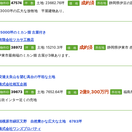
成約済
47574
土地: 23662.76坪
静岡県伊豆の国市 浮
物件ID
坪 数
所在地
価 格
23000坪の広大な放牧地 平屋建物あり。
15000坪のミカン畑 古屋付き
有限会社ツカサ工務店
成約済
38972
土地: 15210.3坪
静岡県伊東市 赤
物件ID
坪 数
所在地
価 格
伊東市最南端のミカン畑 古屋が3棟あります。
安達太良山を望む高台の平坦な土地
株式会社相互企画
2億9,300万円
39673
土地: 7652.64坪
福島県西白
物件ID
坪 数
所在地
価 格
矢吹インター近くの売地
相模原市緑区又野 自然豊かな広大な土地 6783坪
株式会社ワンズプロパティ