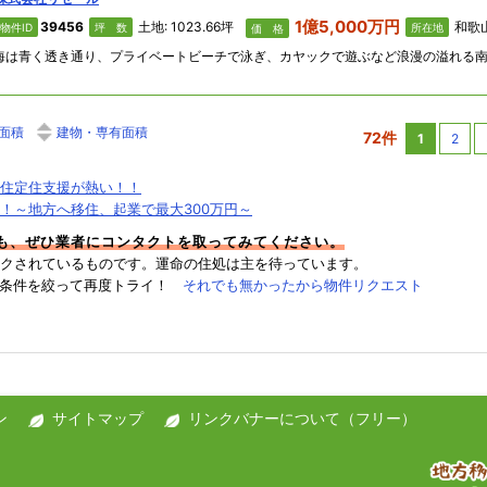
1億5,000万円
39456
土地: 1023.66坪
和歌山
物件ID
坪 数
所在地
価 格
面積
建物・専有面積
72件
1
2
住定住支援が熱い！！
！～地方へ移住、起業で最大300万円～
件も、ぜひ業者にコンタクトを取ってみてください。
クされているものです。運命の住処は主を待っています。
→条件を絞って再度トライ！
それでも無かったから物件リクエスト
ン
サイトマップ
リンクバナーについて（フリー）