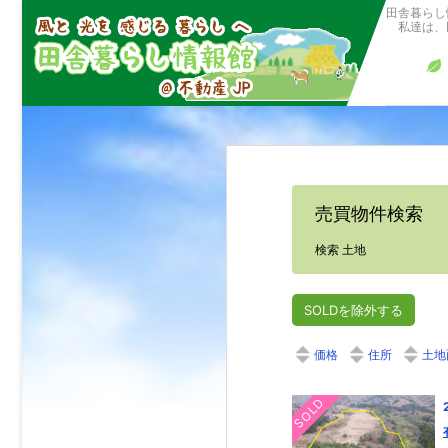
田舎暮らし
私達は、田
売買物件検索
検索 土地
SOLDを除外する
価格
住所
土地
SOLD