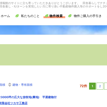
情報館のサイトに立ち寄っていただきありがとうございます。 田舎暮らしでナチ
舎暮し・IUターンを実現したい方に寄り添い不動産物件購入等のサポートをし20
ホーム
私たちのこと
物件検索
物件ご購入の手引き
面積
建物・専有面積
72件
1
2
23000坪の広大な放牧地(農地) 平屋建物付
有限会社ツカサ工務店