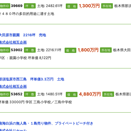
1,300万円
39669
土地: 2482.61坪
栃木県那須郡那須町 
物件ID
坪 数
所在地
価 格
２４８０坪の多目的用途に適す土地
大田原市親園 2216坪 売地
株式会社相互企画
1,800万円
53902
土地: 2216.11坪
栃木県大田原市 親園
物件ID
坪 数
所在地
価 格
学区 ：親園小学校 坪単価 8,122円
那須塩原市西三島 坪単価3.3万円 土地
株式会社相互企画
4,880万円
53652
土地: 1480.51坪
栃木県那須塩原市
物件ID
坪 数
所在地
価 格
坪単価 33000円 学区 三島小学校／三島中学校
南海白浜の無人島・１島売り物件、プライベートビーチ付き
株式会社リセール