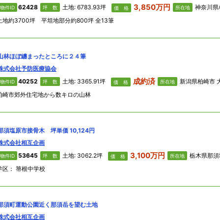
3,850万円
62428
土地: 6783.93坪
神奈川県相模原
物件ID
坪 数
所在地
価 格
土地約3700坪 平坦地部分約800坪 全13筆
山林ほぼ纏まったところに２４筆
株式会社予防医療協会
成約済
40252
土地: 3365.91坪
新潟県柏崎市 
物件ID
坪 数
所在地
価 格
柏崎市郊外住宅地から数キロの山林
那須塩原市接骨木 坪単価 10,124円
株式会社相互企画
3,100万円
53645
土地: 3062.2坪
栃木県那須塩原市 接骨
物件ID
坪 数
所在地
価 格
学区： 箒根中学校
那須町運動公園近く那須岳を望む土地
株式会社相互企画