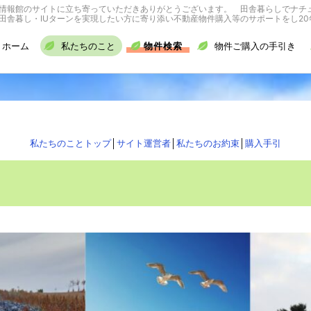
情報館のサイトに立ち寄っていただきありがとうございます。 田舎暮らしでナチ
舎暮し・IUターンを実現したい方に寄り添い不動産物件購入等のサポートをし20
ホーム
私たちのこと
物件検索
物件ご購入の手引き
私たちのことトップ
│
サイト運営者
│
私たちのお約束
│
購入手引