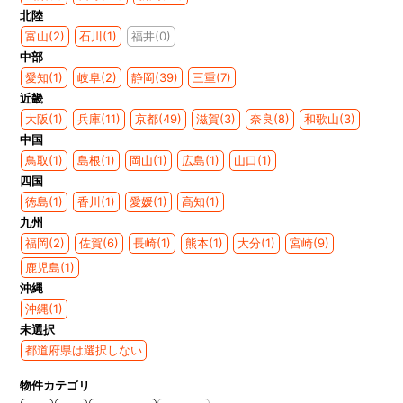
北陸
富山(2)
石川(1)
福井(0)
中部
愛知(1)
岐阜(2)
静岡(39)
三重(7)
近畿
大阪(1)
兵庫(11)
京都(49)
滋賀(3)
奈良(8)
和歌山(3)
中国
鳥取(1)
島根(1)
岡山(1)
広島(1)
山口(1)
四国
徳島(1)
香川(1)
愛媛(1)
高知(1)
九州
福岡(2)
佐賀(6)
長崎(1)
熊本(1)
大分(1)
宮崎(9)
鹿児島(1)
沖縄
沖縄(1)
未選択
都道府県は選択しない
物件カテゴリ