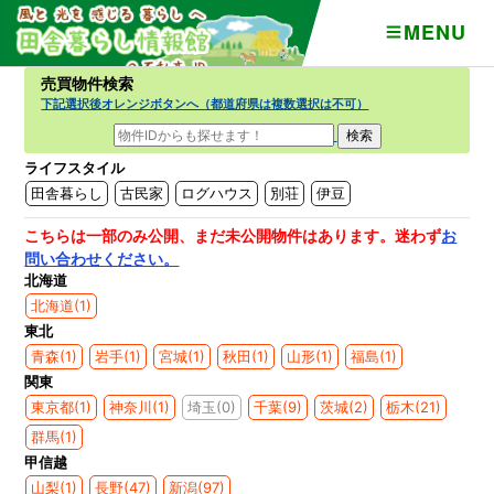
MENU
売買物件検索
下記選択後オレンジボタンへ（都道府県は複数選択は不可）
検
索:
ライフスタイル
田舎暮らし
古民家
ログハウス
別荘
伊豆
こちらは一部のみ公開、まだ未公開物件はあります。迷わず
お
問い合わせください。
北海道
北海道(1)
東北
青森(1)
岩手(1)
宮城(1)
秋田(1)
山形(1)
福島(1)
関東
東京都(1)
神奈川(1)
埼玉(0)
千葉(9)
茨城(2)
栃木(21)
群馬(1)
甲信越
山梨(1)
長野(47)
新潟(97)