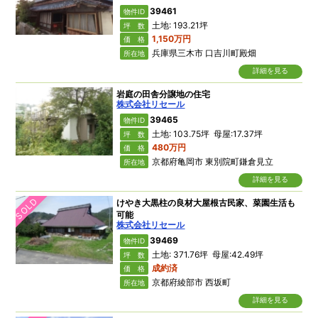
39461
物件ID
土地: 193.21坪
坪 数
1,150万円
価 格
兵庫県三木市 口吉川町殿畑
所在地
詳細を見る
岩庭の田舎分譲地の住宅
株式会社リセール
39465
物件ID
土地: 103.75坪 母屋:17.37坪
坪 数
480万円
価 格
京都府亀岡市 東別院町鎌倉見立
所在地
詳細を見る
SOLD
けやき大黒柱の良材大屋根古民家、菜園生活も
可能
株式会社リセール
39469
物件ID
土地: 371.76坪 母屋:42.49坪
坪 数
成約済
価 格
京都府綾部市 西坂町
所在地
詳細を見る