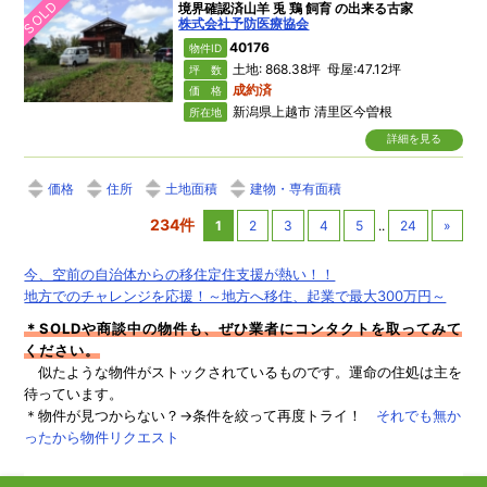
SOLD
境界確認済山羊 兎 鶏 飼育 の出来る古家
株式会社予防医療協会
40176
物件ID
土地: 868.38坪 母屋:47.12坪
坪 数
成約済
価 格
新潟県上越市 清里区今曽根
所在地
詳細を見る
価格
住所
土地面積
建物・専有面積
234件
1
2
3
4
5
..
24
»
今、空前の自治体からの移住定住支援が熱い！！
地方でのチャレンジを応援！～地方へ移住、起業で最大300万円～
＊SOLDや商談中の物件も、ぜひ業者にコンタクトを取ってみて
ください。
似たような物件がストックされているものです。運命の住処は主を
待っています。
＊物件が見つからない？→条件を絞って再度トライ！
それでも無か
ったから物件リクエスト