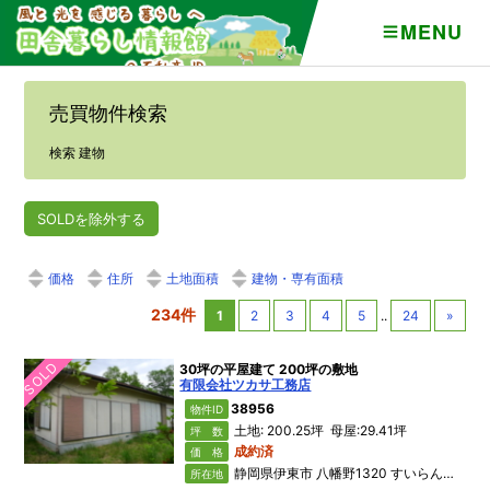
MENU
売買物件検索
検索 建物
SOLDを除外する
価格
住所
土地面積
建物・専有面積
234件
1
2
3
4
5
..
24
»
SOLD
30坪の平屋建て 200坪の敷地
有限会社ツカサ工務店
38956
物件ID
土地: 200.25坪 母屋:29.41坪
坪 数
成約済
価 格
静岡県伊東市 八幡野1320 すいらん荘別荘地
所在地