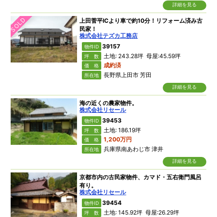
詳細を見る
SOLD
上田菅平ICより車で約10分！リフォーム済み古
民家！
株式会社テズカ工務店
39157
物件ID
土地: 243.28坪 母屋:45.59坪
坪 数
成約済
価 格
長野県上田市 芳田
所在地
詳細を見る
海の近くの農家物件。
株式会社リセール
39453
物件ID
土地: 186.19坪
坪 数
1,200万円
価 格
兵庫県南あわじ市 津井
所在地
詳細を見る
京都市内の古民家物件、カマド・五右衛門風呂
有り。
株式会社リセール
39454
物件ID
土地: 145.92坪 母屋:26.29坪
坪 数