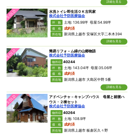
詳細を見る
SOLD
水洗トイレ即生活ＯＫ古民家
株式会社予防医療協会
土地: 136.99坪 母屋:54.99坪
坪 数
成約済
価 格
新潟県上越市 安塚区大字二本木394
所在地
詳細を見る
SOLD
簡易リフォ－ム緑の山郷物語
株式会社予防医療協会
40244
物件ID
土地: 143.04坪 母屋:35.06坪
坪 数
成約済
価 格
新潟県上越市 大島区中野 5番
所在地
詳細を見る
SOLD
アドベンチャ－キャンプハウス 母屋と就寝ハ
ウス・２棟セット
株式会社予防医療協会
40264
物件ID
土地: 108.9坪
坪 数
成約済
価 格
新潟県上越市 板倉区久々野
所在地