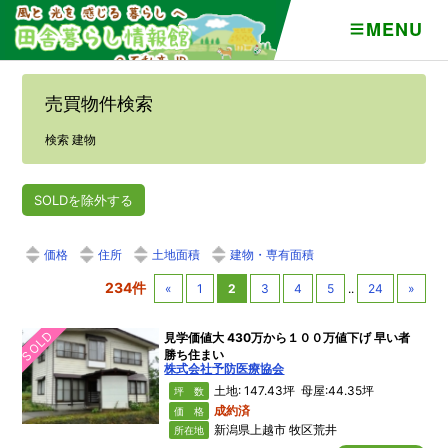
MENU
売買物件検索
検索 建物
SOLDを除外する
価格
住所
土地面積
建物・専有面積
234件
«
1
2
3
4
5
..
24
»
SOLD
見学価値大 430万から１００万値下げ 早い者
勝ち住まい
株式会社予防医療協会
土地: 147.43坪 母屋:44.35坪
坪 数
成約済
価 格
新潟県上越市 牧区荒井
所在地