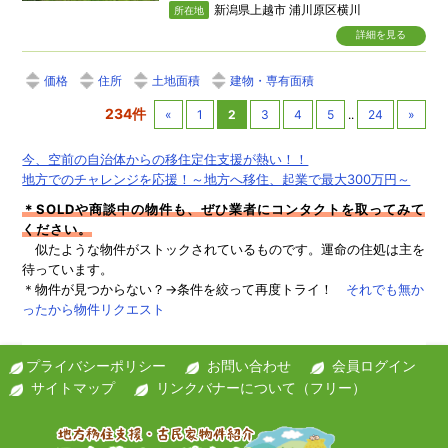
新潟県上越市 浦川原区横川
所在地
詳細を見る
価格
住所
土地面積
建物・専有面積
234件
«
1
2
3
4
5
..
24
»
今、空前の自治体からの移住定住支援が熱い！！
地方でのチャレンジを応援！～地方へ移住、起業で最大300万円～
＊SOLDや商談中の物件も、ぜひ業者にコンタクトを取ってみて
ください。
似たような物件がストックされているものです。運命の住処は主を
待っています。
＊物件が見つからない？→条件を絞って再度トライ！
それでも無か
ったから物件リクエスト
プライバシーポリシー
お問い合わせ
会員ログイン
サイトマップ
リンクバナーについて（フリー）