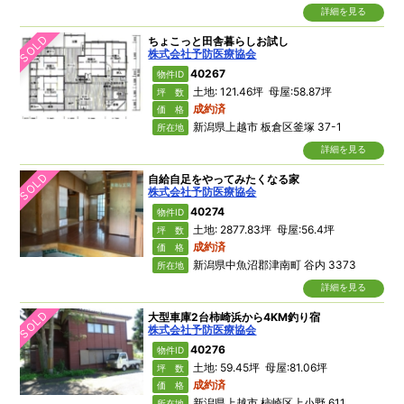
詳細を見る
SOLD
ちょこっと田舎暮らしお試し
株式会社予防医療協会
40267
物件ID
土地: 121.46坪 母屋:58.87坪
坪 数
成約済
価 格
新潟県上越市 板倉区釜塚 37-1
所在地
詳細を見る
SOLD
自給自足をやってみたくなる家
株式会社予防医療協会
40274
物件ID
土地: 2877.83坪 母屋:56.4坪
坪 数
成約済
価 格
新潟県中魚沼郡津南町 谷内 3373
所在地
詳細を見る
SOLD
大型車庫2台柿崎浜から4KM釣り宿
株式会社予防医療協会
40276
物件ID
土地: 59.45坪 母屋:81.06坪
坪 数
成約済
価 格
新潟県上越市 柿崎区上小野 611
所在地