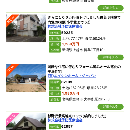
奈良県奈良市 日笠町
所在地
詳細を見る
NEW
さらに１００万円値下げしました優良３階建て
内覧OK稲田小学校まで５分
株式会社予防医療協会
59235
物件ID
土地: 77.47坪 母屋:58.24坪
坪 数
1,280万円
価 格
新潟県上越市 鴨島1丁目10-
所在地
詳細を見る
NEW
閑静な住宅に佇むリフォーム済みオール電化の
平屋住宅
(有)エイシンホーム・ジャパン
62109
物件ID
土地: 162.95坪 母屋:28.25坪
坪 数
1,980万円
価 格
宮崎県宮崎市 大字糸原2617-3
所在地
詳細を見る
SOLD
杉野沢最高地点ロッジ(成約しました）
株式会社予防医療協会
62957
物件ID