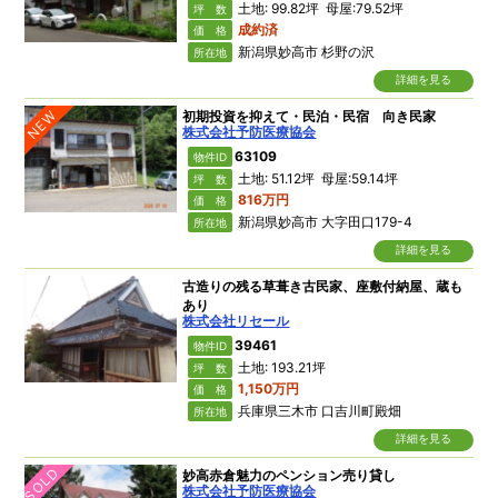
土地: 99.82坪 母屋:79.52坪
坪 数
成約済
価 格
新潟県妙高市 杉野の沢
所在地
詳細を見る
NEW
初期投資を抑えて・民泊・民宿 向き民家
株式会社予防医療協会
63109
物件ID
土地: 51.12坪 母屋:59.14坪
坪 数
816万円
価 格
新潟県妙高市 大字田口179-4
所在地
詳細を見る
古造りの残る草葺き古民家、座敷付納屋、蔵も
あり
株式会社リセール
39461
物件ID
土地: 193.21坪
坪 数
1,150万円
価 格
兵庫県三木市 口吉川町殿畑
所在地
詳細を見る
SOLD
妙高赤倉魅力のペンション売り貸し
株式会社予防医療協会