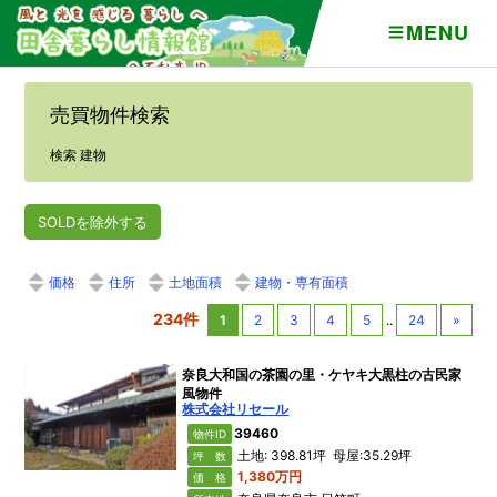
MENU
売買物件検索
検索 建物
SOLDを除外する
価格
住所
土地面積
建物・専有面積
234件
1
2
3
4
5
..
24
»
奈良大和国の茶園の里・ケヤキ大黒柱の古民家
風物件
株式会社リセール
39460
物件ID
土地: 398.81坪 母屋:35.29坪
坪 数
1,380万円
価 格