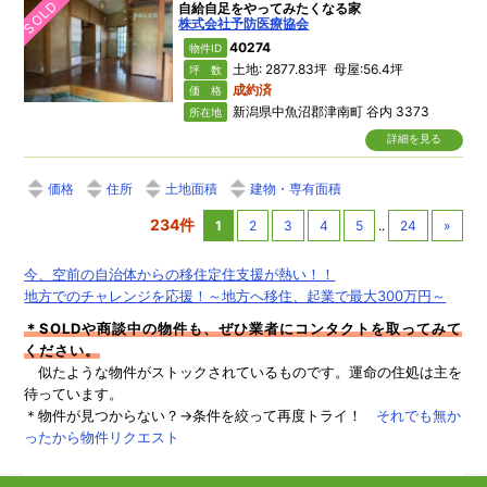
SOLD
自給自足をやってみたくなる家
株式会社予防医療協会
40274
物件ID
土地: 2877.83坪 母屋:56.4坪
坪 数
成約済
価 格
新潟県中魚沼郡津南町 谷内 3373
所在地
詳細を見る
価格
住所
土地面積
建物・専有面積
234件
1
2
3
4
5
..
24
»
今、空前の自治体からの移住定住支援が熱い！！
地方でのチャレンジを応援！～地方へ移住、起業で最大300万円～
＊SOLDや商談中の物件も、ぜひ業者にコンタクトを取ってみて
ください。
似たような物件がストックされているものです。運命の住処は主を
待っています。
＊物件が見つからない？→条件を絞って再度トライ！
それでも無か
ったから物件リクエスト