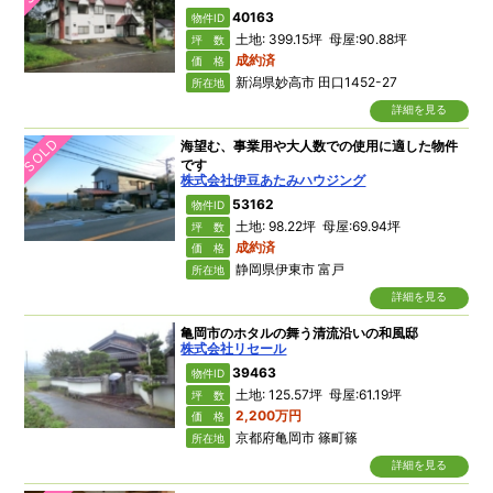
40163
物件ID
土地: 399.15坪 母屋:90.88坪
坪 数
成約済
価 格
新潟県妙高市 田口1452-27
所在地
詳細を見る
SOLD
海望む、事業用や大人数での使用に適した物件
です
株式会社伊豆あたみハウジング
53162
物件ID
土地: 98.22坪 母屋:69.94坪
坪 数
成約済
価 格
静岡県伊東市 富戸
所在地
詳細を見る
亀岡市のホタルの舞う清流沿いの和風邸
株式会社リセール
39463
物件ID
土地: 125.57坪 母屋:61.19坪
坪 数
2,200万円
価 格
京都府亀岡市 篠町篠
所在地
詳細を見る