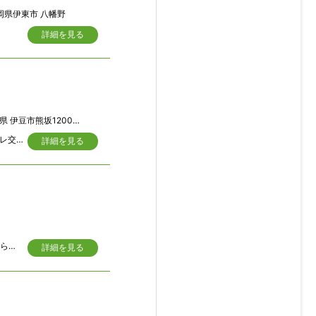
岡県伊東市 八幡野
詳細を見る
 伊豆市熊坂1200-34
令和8年2月、全室クロス張替え、和室フローリングに変更、エアコン3台交換、トイレ交換済、屋根はカバー工法でリフォーム済です。
詳細を見る
■赤沢温泉郷の高台に建つ施設充実のリゾートマンション。海と木々の緑を眺めながらのリゾートライフを！
詳細を見る