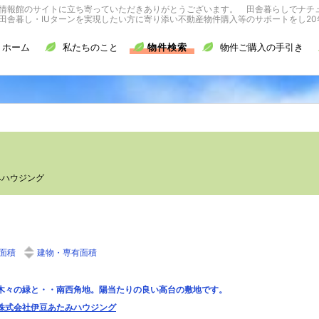
情報館のサイトに立ち寄っていただきありがとうございます。 田舎暮らしでナチ
舎暮し・IUターンを実現したい方に寄り添い不動産物件購入等のサポートをし20
ホーム
私たちのこと
物件検索
物件ご購入の手引き
みハウジング
面積
建物・専有面積
木々の緑と・・南西角地。陽当たりの良い高台の敷地です。
株式会社伊豆あたみハウジング