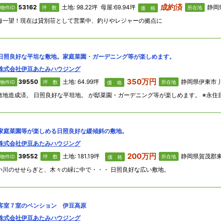
成約済
53162
土地: 98.22坪 母屋:69.94坪
静岡
物件ID
坪 数
所在地
価 格
海一望！現在は貸別荘として営業中、釣りやレジャーの拠点に
日照良好な平坦な敷地。家庭菜園・ガーデニング等が楽しめます。
株式会社伊豆あたみハウジング
350万円
39550
土地: 64.99坪
静岡県伊東市 川奈
物件ID
坪 数
所在地
価 格
家庭菜園等が楽しめる日照良好な緩傾斜の敷地。
株式会社伊豆あたみハウジング
200万円
39552
土地: 181.19坪
静岡県賀茂郡東伊豆町 奈良本1495番地 
物件ID
坪 数
所在地
価 格
小川のせせらぎと、木々の緑に中で・・・ 日照良好な広い敷地。
客室７室のペンション 伊豆高原
株式会社伊豆あたみハウジング