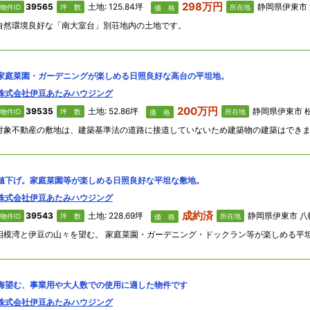
298万円
39565
土地: 125.84坪
静岡県伊東市 
物件ID
坪 数
所在地
価 格
自然環境良好な「南大室台」別荘地内の土地です。
家庭菜園・ガーデニングが楽しめる日照良好な高台の平坦地。
株式会社伊豆あたみハウジング
200万円
39535
土地: 52.86坪
静岡県伊東市 松原
物件ID
坪 数
所在地
価 格
値下げ。家庭菜園等が楽しめる日照良好な平坦な敷地。
株式会社伊豆あたみハウジング
成約済
39543
土地: 228.69坪
静岡県伊東市 八幡野1243番地 「
物件ID
坪 数
所在地
価 格
海望む、事業用や大人数での使用に適した物件です
株式会社伊豆あたみハウジング