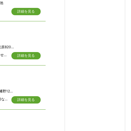
池
詳細を見る
820番地
対象不動産の敷地は、建築基準法の道路に接道していないため建築物の建築はできません。隣接地所有者の承諾、および水路占有許可を取得することにより、建物物の建築が可能です。
詳細を見る
東興分譲地内」
相模湾と伊豆の山々を望む。 家庭菜園・ガーデニング・ドックラン等が楽しめる平坦な敷地。 東南向き、日照良好。
詳細を見る