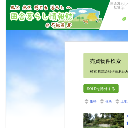
田舎暮らし
私達は、田
売買物件検索
検索 株式会社伊豆あた
SOLDを除外する
価格
住所
土地