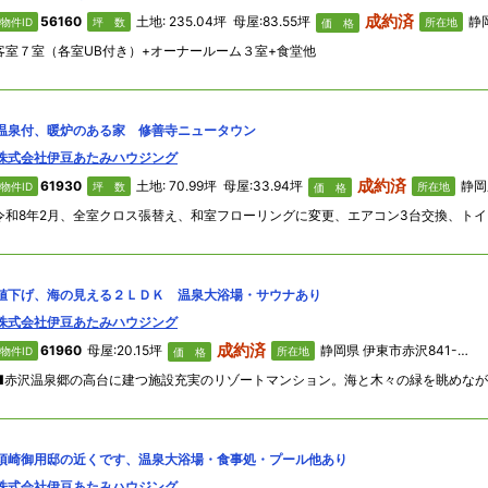
成約済
56160
土地: 235.04坪 母屋:83.55坪
静
物件ID
坪 数
所在地
価 格
客室７室（各室UB付き）+オーナールーム３室+食堂他
温泉付、暖炉のある家 修善寺ニュータウン
株式会社伊豆あたみハウジング
成約済
61930
土地: 70.99坪 母屋:33.94坪
静岡県
物件ID
坪 数
所在地
価 格
値下げ、海の見える２ＬＤＫ 温泉大浴場・サウナあり
株式会社伊豆あたみハウジング
成約済
61960
母屋:20.15坪
静岡県 伊東市赤沢841-1「エクセルヴィラ伊豆赤沢」
物件ID
所在地
価 格
須崎御用邸の近くです、温泉大浴場・食事処・プール他あり
株式会社伊豆あたみハウジング