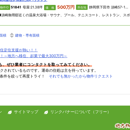
500万円
51841
母屋:21.38坪
静岡県下田市 須崎57-1「アーバンヒルズ下田リゾート」
物件ID
所在地
価 格
面積
建物・専有面積
住定住支援が熱い！！
！～地方へ移住、起業で最大300万円～
件も、ぜひ業者にコンタクトを取ってみてください。
クされているものです。運命の住処は主を待っています。
→条件を絞って再度トライ！
それでも無かったから物件リクエスト
ン
サイトマップ
リンクバナーについて（フリー）