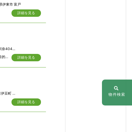
県伊東市 富戸
詳細を見る
404番地
敷地造成済。 日照良好な平坦地。 が邸菜園・ガーデニング等が楽しめます。 ※永住目的等の場合は緩和措置あり。
詳細を見る
「三井熱川温泉」別荘地
物件検索
詳細を見る