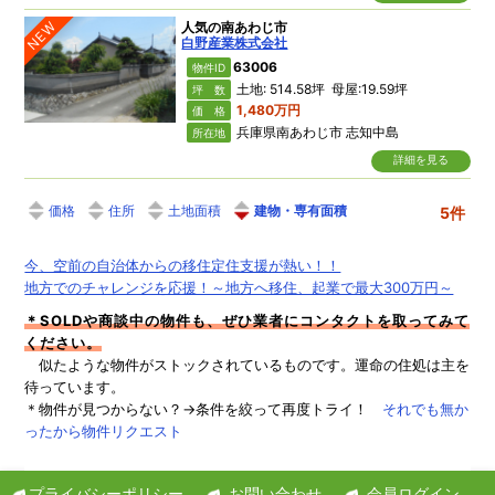
NEW
人気の南あわじ市
白野産業株式会社
63006
物件ID
土地: 514.58坪 母屋:19.59坪
坪 数
1,480万円
価 格
兵庫県南あわじ市 志知中島
所在地
詳細を見る
価格
住所
土地面積
建物・専有面積
5件
今、空前の自治体からの移住定住支援が熱い！！
地方でのチャレンジを応援！～地方へ移住、起業で最大300万円～
＊SOLDや商談中の物件も、ぜひ業者にコンタクトを取ってみて
ください。
似たような物件がストックされているものです。運命の住処は主を
待っています。
＊物件が見つからない？→条件を絞って再度トライ！
それでも無か
ったから物件リクエスト
プライバシーポリシー
お問い合わせ
会員ログイン