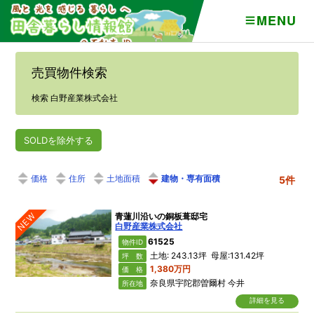
MENU
売買物件検索
検索 白野産業株式会社
SOLDを除外する
価格
住所
土地面積
建物・専有面積
5件
NEW
青蓮川沿いの銅板葺邸宅
白野産業株式会社
61525
物件ID
土地: 243.13坪 母屋:131.42坪
坪 数
1,380万円
価 格
奈良県宇陀郡曽爾村 今井
所在地
詳細を見る