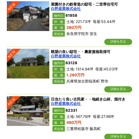
NEW
菜園付きの鉄骨造の邸宅・二世帯住宅可
白野産業株式会社
61858
物件ID
土地: 221.73坪 母屋:53.44坪
坪 数
380万円
価 格
奈良県宇陀市 室生
所在地
詳細を見る
NEW
眺望の良い邸宅・・農家資格取得可
白野産業株式会社
63128
物件ID
土地: 1514.94坪 母屋:45.03坪
坪 数
1,280万円
価 格
兵庫県加古郡稲美町 野寺
所在地
詳細を見る
NEW
日当たり良い古民家・・地続き山林、畑付き
白野産業株式会社
62331
物件ID
土地: 567.76坪 母屋:27.99坪
坪 数
480万円
価 格
三重県松阪市 飯高町
所在地
詳細を見る