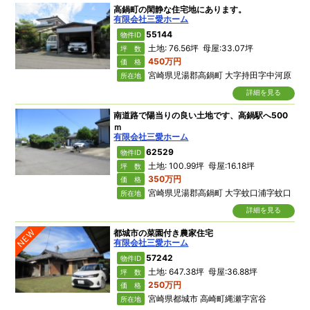
高鍋町の閑静な住宅地にあります。
有限会社三愛ホーム
55144
物件ID
土地: 76.56坪 母屋:33.07坪
坪 数
450万円
価 格
宮崎県児湯郡高鍋町 大字持田字中河原
所在地
詳細を見る
南道路で陽当りの良い土地です、高鍋駅へ500
ｍ
有限会社三愛ホーム
62529
物件ID
土地: 100.99坪 母屋:16.18坪
坪 数
350万円
価 格
宮崎県児湯郡高鍋町 大字蚊口浦字蚊口
所在地
詳細を見る
NEW
都城市の菜園付き農家住宅
有限会社三愛ホーム
57242
物件ID
土地: 647.38坪 母屋:36.88坪
坪 数
250万円
価 格
宮崎県都城市 高崎町縄瀬字宮谷
所在地