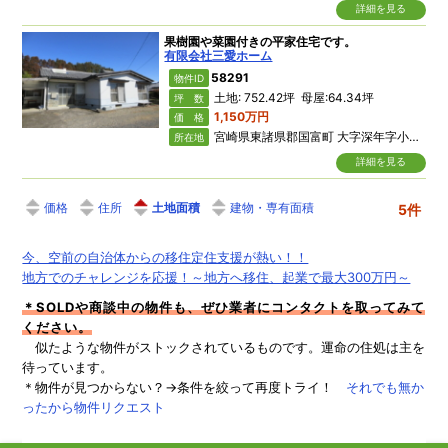
詳細を見る
果樹園や菜園付きの平家住宅です。
有限会社三愛ホーム
58291
物件ID
土地: 752.42坪 母屋:64.34坪
坪 数
1,150万円
価 格
宮崎県東諸県郡国富町 大字深年字小原山
所在地
詳細を見る
価格
住所
土地面積
建物・専有面積
5件
今、空前の自治体からの移住定住支援が熱い！！
地方でのチャレンジを応援！～地方へ移住、起業で最大300万円～
＊SOLDや商談中の物件も、ぜひ業者にコンタクトを取ってみて
ください。
似たような物件がストックされているものです。運命の住処は主を
待っています。
＊物件が見つからない？→条件を絞って再度トライ！
それでも無か
ったから物件リクエスト