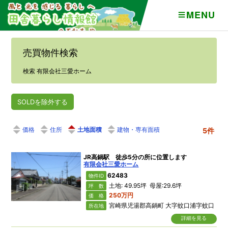
MENU
売買物件検索
検索 有限会社三愛ホーム
SOLDを除外する
価格
住所
土地面積
建物・専有面積
5件
JR高鍋駅 徒歩5分の所に位置します
有限会社三愛ホーム
62483
物件ID
土地: 49.95坪 母屋:29.6坪
坪 数
250万円
価 格
宮崎県児湯郡高鍋町 大字蚊口浦字蚊口
所在地
詳細を見る