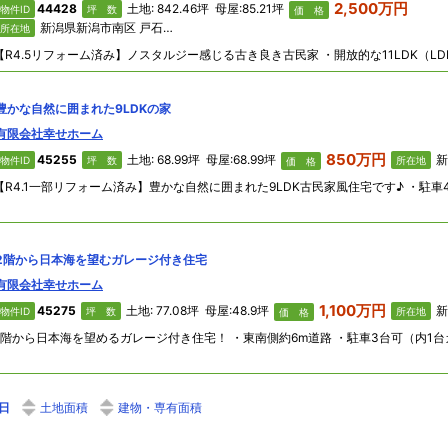
2,500万円
44428
土地: 842.46坪 母屋:85.21坪
物件ID
坪 数
価 格
新潟県新潟市南区 戸石382
所在地
豊かな自然に囲まれた9LDKの家
有限会社幸せホーム
850万円
45255
土地: 68.99坪 母屋:68.99坪
新潟
物件ID
坪 数
所在地
価 格
2階から日本海を望むガレージ付き住宅
有限会社幸せホーム
1,100万円
45275
土地: 77.08坪 母屋:48.9坪
新潟
物件ID
坪 数
所在地
価 格
日
土地面積
建物・専有面積