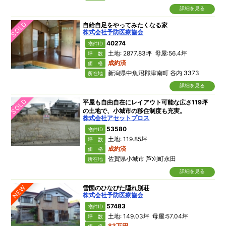
詳細を見る
SOLD
自給自足をやってみたくなる家
株式会社予防医療協会
40274
物件ID
土地: 2877.83坪 母屋:56.4坪
坪 数
成約済
価 格
新潟県中魚沼郡津南町 谷内 3373
所在地
詳細を見る
SOLD
平屋も自由自在にレイアウト可能な広さ119坪
の土地で、小城市の移住制度も充実。
株式会社アセットプロス
53580
物件ID
土地: 119.85坪
坪 数
成約済
価 格
佐賀県小城市 芦刈町永田
所在地
詳細を見る
NEW
雪国のひなびた隠れ別荘
株式会社予防医療協会
57483
物件ID
土地: 149.03坪 母屋:57.04坪
坪 数
83万円
価 格