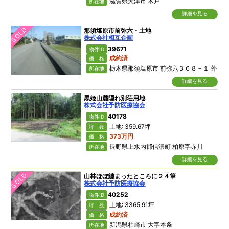
滋賀県大津市 木戸
所在地
詳細を見る
SOLD
那須塩原市前弥六・土地
株式会社相互企画
39671
物件ID
成約済
価 格
栃木県那須塩原市 前弥六３６８－１ 外
所在地
詳細を見る
黒姫山麓隠れ別荘用地
株式会社予防医療協会
40178
物件ID
土地: 359.67坪
坪 数
373万円
価 格
長野県上水内郡信濃町 柏原字赤川
所在地
詳細を見る
SOLD
山林ほぼ纏まったところに２４筆
株式会社予防医療協会
40252
物件ID
土地: 3365.91坪
坪 数
成約済
価 格
新潟県柏崎市 大字本条
所在地