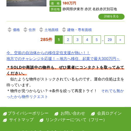
180万円
価 格
静岡県伊東市 赤沢 名鉄赤沢別荘地
所在地
詳細を見る
価格
住所
土地面積
建物・専有面積
285件
1
2
3
4
5
..
29
»
今、空前の自治体からの移住定住支援が熱い！！
地方でのチャレンジを応援！～地方へ移住、起業で最大300万円～
＊SOLDや商談中の物件も、ぜひ業者にコンタクトを取ってみて
ください。
似たような物件がストックされているものです。運命の住処は主を
待っています。
＊物件が見つからない？→条件を絞って再度トライ！
それでも無か
ったから物件リクエスト
プライバシーポリシー
お問い合わせ
会員ログイン
サイトマップ
リンクバナーについて（フリー）