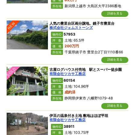
新潟県上越市 大島区大平2386番地
所在地
詳細を見る
NEW
人気の豊里台区画分譲地。銚子市豊里台
株式会社ジェムストーンズ
57953
物件ID
土地: 65.5坪
坪 数
200万円
価 格
千葉県銚子市 豊里台2丁目1110番66
所在地
詳細を見る
SOLD
古屋ログハウス付売地 駅とスーパー徒歩圏
有限会社ツカサ工務店
60154
物件ID
土地: 104.96坪
坪 数
成約済
価 格
静岡県伊東市 八幡野1079-48
所在地
詳細を見る
伊豆の温泉付き土地 敷地はほぼ平坦
有限会社ツカサ工務店
38911
物件ID
土地: 103.75坪
坪 数