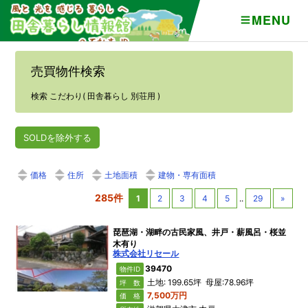
MENU
売買物件検索
検索 こだわり( 田舎暮らし 別荘用 )
SOLDを除外する
価格
住所
土地面積
建物・専有面積
285件
1
2
3
4
5
..
29
»
琵琶湖・湖畔の古民家風、井戸・薪風呂・桜並
木有り
株式会社リセール
39470
物件ID
土地: 199.65坪 母屋:78.96坪
坪 数
7,500万円
価 格