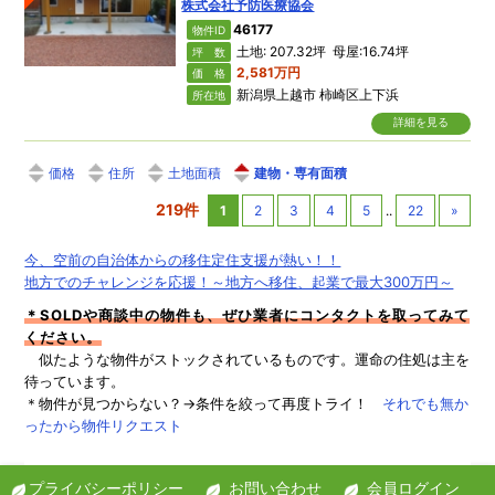
株式会社予防医療協会
46177
物件ID
土地: 207.32坪 母屋:16.74坪
坪 数
2,581万円
価 格
新潟県上越市 柿崎区上下浜
所在地
詳細を見る
価格
住所
土地面積
建物・専有面積
219件
1
2
3
4
5
..
22
»
今、空前の自治体からの移住定住支援が熱い！！
地方でのチャレンジを応援！～地方へ移住、起業で最大300万円～
＊SOLDや商談中の物件も、ぜひ業者にコンタクトを取ってみて
ください。
似たような物件がストックされているものです。運命の住処は主を
待っています。
＊物件が見つからない？→条件を絞って再度トライ！
それでも無か
ったから物件リクエスト
プライバシーポリシー
お問い合わせ
会員ログイン