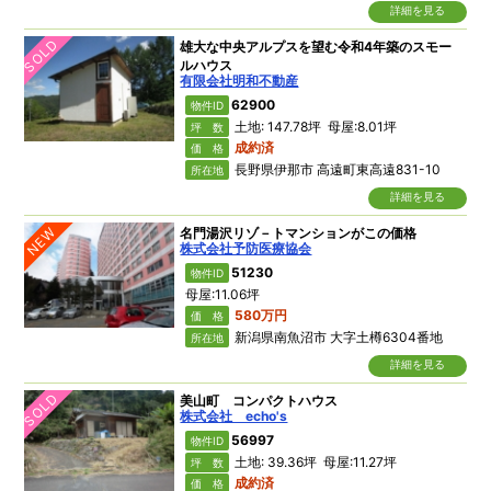
詳細を見る
SOLD
雄大な中央アルプスを望む令和4年築のスモー
ルハウス
有限会社明和不動産
62900
物件ID
土地: 147.78坪 母屋:8.01坪
坪 数
成約済
価 格
長野県伊那市 高遠町東高遠831-10
所在地
詳細を見る
NEW
名門湯沢リゾ－トマンションがこの価格
株式会社予防医療協会
51230
物件ID
母屋:11.06坪
580万円
価 格
新潟県南魚沼市 大字土樽6304番地
所在地
詳細を見る
SOLD
美山町 コンパクトハウス
株式会社 echo's
56997
物件ID
土地: 39.36坪 母屋:11.27坪
坪 数
成約済
価 格