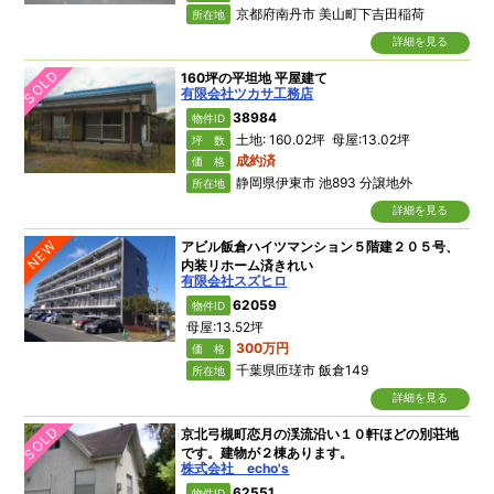
京都府南丹市 美山町下吉田稲荷
所在地
詳細を見る
SOLD
160坪の平坦地 平屋建て
有限会社ツカサ工務店
38984
物件ID
土地: 160.02坪 母屋:13.02坪
坪 数
成約済
価 格
静岡県伊東市 池893 分譲地外
所在地
詳細を見る
NEW
アビル飯倉ハイツマンション５階建２０５号、
内装リホーム済きれい
有限会社スズヒロ
62059
物件ID
母屋:13.52坪
300万円
価 格
千葉県匝瑳市 飯倉149
所在地
詳細を見る
SOLD
京北弓槻町恋月の渓流沿い１０軒ほどの別荘地
です。建物が２棟あります。
株式会社 echo's
62551
物件ID