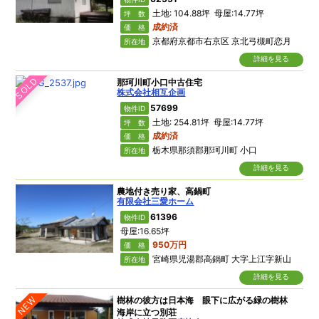
土地: 104.88坪 母屋:14.77坪
坪 数
成約済
価 格
京都府京都市右京区 京北弓槻町恋月
所在地
詳細を見る
SOLD
那珂川町小口中古住宅
株式会社相互企画
57699
物件ID
土地: 254.81坪 母屋:14.77坪
坪 数
成約済
価 格
栃木県那須郡那珂川町 小口
所在地
詳細を見る
農地付き売り家、高鍋町
有限会社三愛ホーム
61396
物件ID
母屋:16.65坪
950万円
価 格
宮崎県児湯郡高鍋町 大字上江字新山
所在地
詳細を見る
NEW
樹林の彼方は日本海 眼下に広がる緑の樹林
海岸に立つ別荘