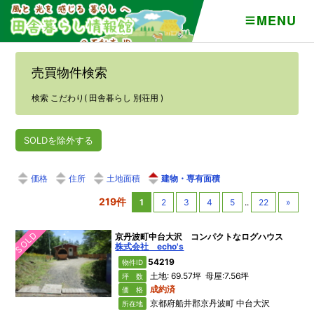
MENU
売買物件検索
検索 こだわり( 田舎暮らし 別荘用 )
SOLDを除外する
価格
住所
土地面積
建物・専有面積
219件
1
2
3
4
5
..
22
»
SOLD
京丹波町中台大沢 コンパクトなログハウス
株式会社 echo's
54219
物件ID
土地: 69.57坪 母屋:7.56坪
坪 数
成約済
価 格
京都府船井郡京丹波町 中台大沢
所在地