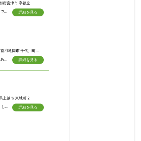
都府宮津市 字銀丘
日本海の宮津市栗田湾に近い立地が何よりも魅力的です。改修工事は、ある程度必要ですが、ＤＩＹが出来る方ならお買い得だと思います。
詳細を見る
都府亀岡市 千代川町千原安田
市街化調整区域にありますが、亀岡市の既存集落まちづくり区域指定制度のエリアにありますので、基本的に建替え再建築は可能です。駐車スペースの奥行きが、タイヤ止めブロックまで約３.５ｍですので排気量が1000ｃｃクラス程度の車輌しか駐車できませんことを、あらかじめご承知おきください。
詳細を見る
県上越市 東城町 2
大幅にリホ-ムしました 防音ピアノルーム ペット専用室あります 電子調理器具セットしました オール電化 都市ガス併用
詳細を見る