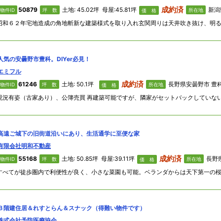
成約済
50879
土地: 45.02坪 母屋:45.81坪
新潟県
物件ID
坪 数
所在地
価 格
人気の安曇野市豊科。DIYer必見！
エミフル
成約済
61246
土地: 50.1坪
長野県安曇野市 豊科233
物件ID
坪 数
所在地
価 格
高遠ご城下の旧街道沿いにあり、生活通学に至便な家
有限会社明和不動産
成約済
55168
土地: 50.85坪 母屋:39.11坪
長野県伊
物件ID
坪 数
所在地
価 格
３階建住居＆れすとらん＆スナック（得難い物件です）
株式会社予防医療協会