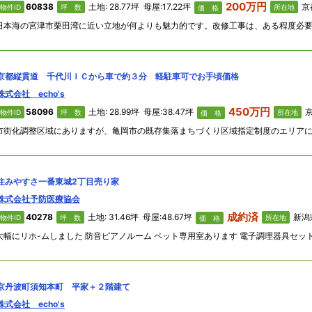
200万円
60838
土地: 28.77坪 母屋:17.22坪
京
物件ID
坪 数
所在地
価 格
京都縦貫道 千代川ＩＣから車で約３分 軽駐車可でお手頃価格
株式会社 echo's
450万円
58096
土地: 28.99坪 母屋:38.47坪
京
物件ID
坪 数
所在地
価 格
住みやすさ一番東城2丁目売り家
株式会社予防医療協会
成約済
40278
土地: 31.46坪 母屋:48.67坪
新潟
物件ID
坪 数
所在地
価 格
京丹波町須知本町 平家＋２階建て
株式会社 echo's