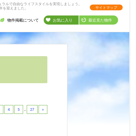
ュラルで自由なライフスタイルを実現しましょう。
サイトマップ
年を迎えました。
物件掲載について
お気に入り
最近見た物件
4
5
..
27
»