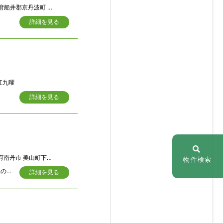
船井郡京丹波町 須知本町
詳細を見る
江九曜
詳細を見る
南丹市 美山町下吉田稲荷
物件検索
２０２５年１月１３日付けで購入申し込みにつき、売買代金一括決済で売買契約予定の商談中となりました。宮脇の交差点から車で約2分 トンネルの手前で東側へスロープで降りて行けば、そのまま道なりで到着します。アウトドア・ライフの基地として、または遊び場スペースとして、お手ごろ価格です。ご予算に応じてリフォームされてみては、如何ですか
詳細を見る