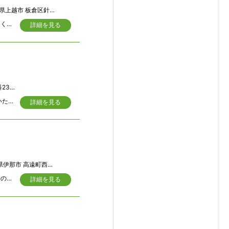
上越市 板倉区針 1458
昭和６２年宅地造成の角地斬新な建築様式を取り入れ玄関周りは天井吹き抜け、明るくのびのびとした造りです
詳細を見る
4‐7
現況有姿（古家あり）、公簿売買 再建築可能ですが、隣家がセットバックしていないため、車の進入が難しいかもしれません。
詳細を見る
那市 高遠町西高遠259-3
すべてが徒歩圏内で利便性が良く、小さな菜園も可能。ベランダからは天下第一の桜の名所「高遠城址公園」の桜、南アルプス「仙丈ケ岳」が遠望出来ます。駐車スペースは1台ですが、近隣に月極あります。
詳細を見る