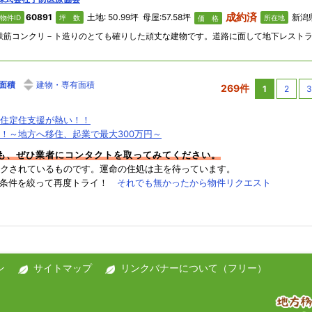
成約済
60891
土地: 50.99坪 母屋:57.58坪
新潟県
物件ID
坪 数
所在地
価 格
面積
建物・専有面積
269件
1
2
3
住定住支援が熱い！！
！～地方へ移住、起業で最大300万円～
件も、ぜひ業者にコンタクトを取ってみてください。
クされているものです。運命の住処は主を待っています。
→条件を絞って再度トライ！
それでも無かったから物件リクエスト
ン
サイトマップ
リンクバナーについて（フリー）