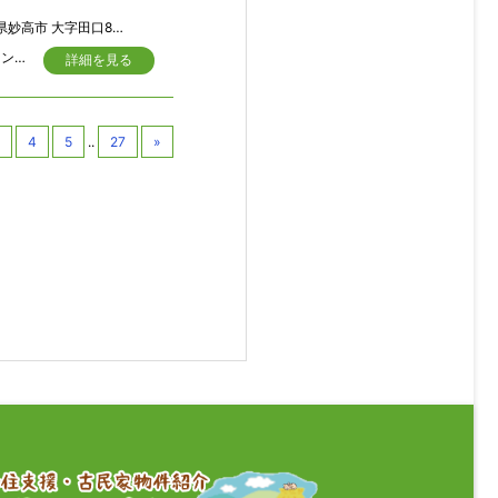
妙高市 大字田口896-1
鉄筋コンクリ－ト造りのとても確りした頑丈な建物です。道路に面して地下レストラン＆スナック 出入口左車庫1台、南向きの明るい物件です
詳細を見る
4
5
..
27
»