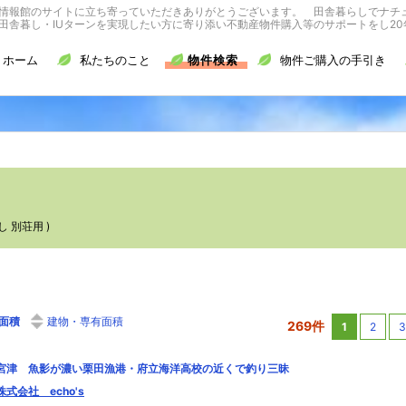
情報館のサイトに立ち寄っていただきありがとうございます。 田舎暮らしでナチ
舎暮し・IUターンを実現したい方に寄り添い不動産物件購入等のサポートをし20
ホーム
私たちのこと
物件検索
物件ご購入の手引き
 別荘用 )
面積
建物・専有面積
269件
1
2
3
宮津 魚影が濃い栗田漁港・府立海洋高校の近くで釣り三昧
株式会社 echo's