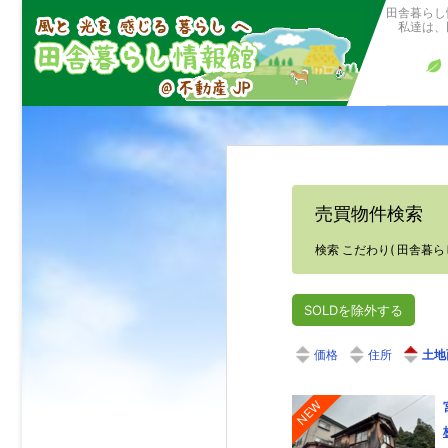
田舎暮らし
私達は、田
売買物件検索
検索 こだわり( 田舎暮らし
SOLDを除外する
価格
住所
土地
NEW