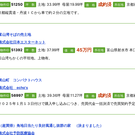
成約済
51250
土地: 33.99坪 母屋:19.99坪
京都府
物件ID
坪 数
所在地
価 格
京都縦貫道・丹波ＩＣから車で約２分の立地です。
富山湾そばの売土地
株式会社日本エスターネット
45万円
51392
土地: 37.99坪
富山県射水市 本
物件ID
坪 数
所在地
価 格
富山湾ちかくの平坦地。上物有。
美山町 コンパクトハウス
株式会社 echo's
成約済
56997
土地: 39.36坪 母屋:11.27坪
京都府
物件ID
坪 数
所在地
価 格
（超買得）角地日当たり良好風通し抜群の家 （決まりました）
株式会社予防医療協会