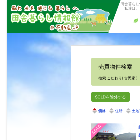
田舎暮らし
私達は、田
売買物件検索
検索 こだわり( 古民家 )
SOLDを除外する
価格
住所
土地
SOLD