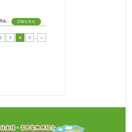
■敷地ゆとりの約240坪！！農業される方やスローライフに最適■オール電化■床暖房あり■和室続き間で室内広々！！■室内丁寧に使用されています
詳細を見る
2
3
4
5
..
»