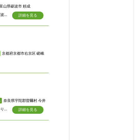
富山県砺波市 頼成
明治時代を彷彿させるような独特の意匠が施されている日本家屋です。地域的には砺波地区特有の田園風景地域に家が点在するエリアです。砺波市の中心を南北に流れる庄川の右岸に広がる般若地区の一部です。
詳細を見る
京都府京都市右京区 嵯峨
奈良県宇陀郡曽爾村 今井
地
二間の玄関を入ると広い玄関ホールで天井も高く、立派な建築という事が一目で分かります。広縁、中廊下、北縁が通っており二世帯住宅も可能な広さです。日当り、眺望も良く、永住以外にもゲストハウスや、田舎カフェなどの利用も可能です。
詳細を見る