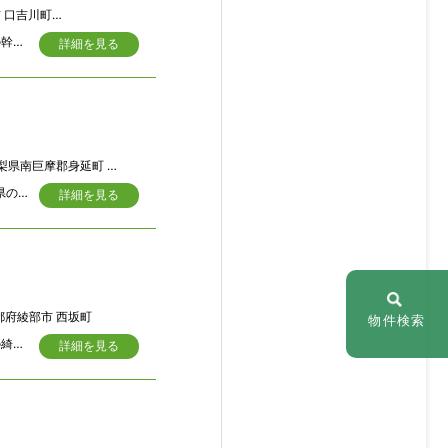
口吉川町殿畑
三木市の希少な古い造りのよく残る草葺き古民家、座敷付納屋、蔵もあり。三木市の幹線道路沿いに有り便利。
詳細を見る
県南巨摩郡身延町 手打沢1404
母屋：推定築年は1830年代以前で江戸時代後期よりこの地に佇んでおりまさに山梨県の歴史的建造物。 付属建物： 1：21.71m2 （6.6坪） 付属の土蔵 木造瓦平屋建て 2：45.26m2 （13.69坪） 付属の倉庫 木造鋼板平屋建て 3：24.38m2 ( 7.38坪) 付属の車庫 木造鋼板平屋建て 売却理由：相続人は他県在中で移住意志無く、山林等のメンテ含め固定資産税払いも負担だからです。 固定資産税は全体で28,100円
詳細を見る
都府綾部市 西坂町
物件検索
◎大屋根で天井高く、土間から見える太い梁組の見事さには圧倒される。太く木目の綺麗なケヤキ柱（２３ｃｍと２４ｃｍ）の大黒とえびす柱が特徴的。良材の草葺古民家。
詳細を見る