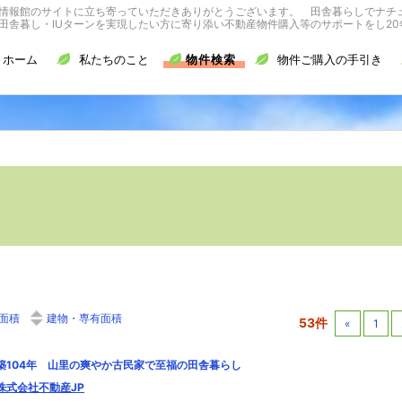
情報館のサイトに立ち寄っていただきありがとうございます。 田舎暮らしでナチ
舎暮し・IUターンを実現したい方に寄り添い不動産物件購入等のサポートをし20
ホーム
私たちのこと
物件検索
物件ご購入の手引き
面積
建物・専有面積
53件
«
1
築104年 山里の爽やか古民家で至福の田舎暮らし
株式会社不動産JP