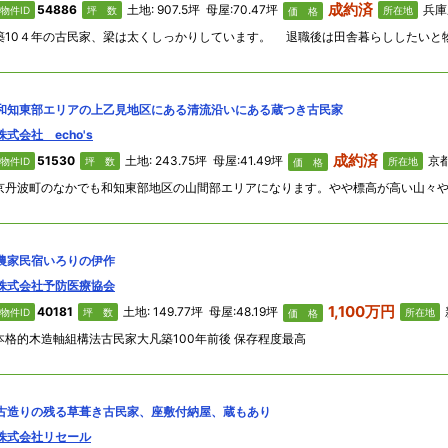
成約済
54886
土地: 907.5坪 母屋:70.47坪
兵庫
物件ID
坪 数
所在地
価 格
和知東部エリアの上乙見地区にある清流沿いにある蔵つき古民家
株式会社 echo's
成約済
51530
土地: 243.75坪 母屋:41.49坪
京都
物件ID
坪 数
所在地
価 格
農家民宿いろりの伊作
株式会社予防医療協会
1,100万円
40181
土地: 149.77坪 母屋:48.19坪
物件ID
坪 数
所在地
価 格
本格的木造軸組構法古民家大凡築100年前後 保存程度最高
古造りの残る草葺き古民家、座敷付納屋、蔵もあり
株式会社リセール