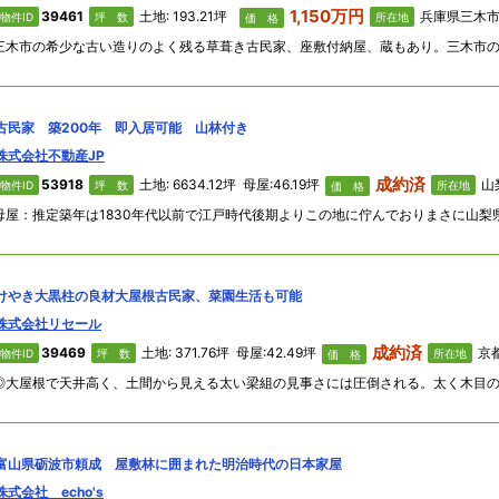
1,150万円
39461
土地: 193.21坪
兵庫県三木市 
物件ID
坪 数
所在地
価 格
古民家 築200年 即入居可能 山林付き
株式会社不動産JP
成約済
53918
土地: 6634.12坪 母屋:46.19坪
山梨
物件ID
坪 数
所在地
価 格
けやき大黒柱の良材大屋根古民家、菜園生活も可能
株式会社リセール
成約済
39469
土地: 371.76坪 母屋:42.49坪
京
物件ID
坪 数
所在地
価 格
富山県砺波市頼成 屋敷林に囲まれた明治時代の日本家屋
株式会社 echo's