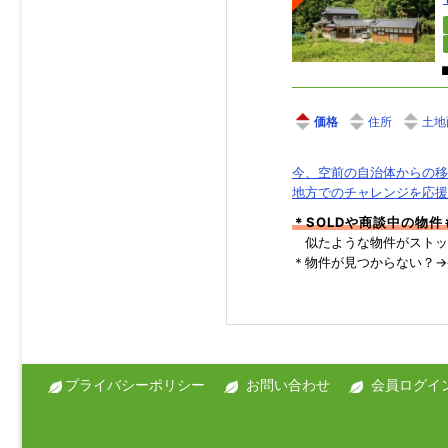
価格
住所
土地
今、空前の自治体からの移
地方でのチャレンジを応援
＊SOLDや商談中の物
似たような物件がストッ
＊物件が見つからない？
プライバシーポリシー
お問い合わせ
会員ログイ