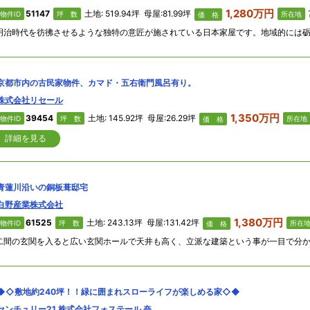
1,280万円
51147
土地: 519.94坪 母屋:81.99坪
物件ID
坪 数
所在地
価 格
京都市内の古民家物件、カマド・五右衛門風呂有り。
株式会社リセール
1,350万円
39454
土地: 145.92坪 母屋:26.29坪
物件ID
坪 数
所在地
価 格
詳細を見る
青蓮川沿いの銅板葺邸宅
白野産業株式会社
1,380万円
61525
土地: 243.13坪 母屋:131.42坪
物件ID
坪 数
所在
価 格
◆◇敷地約240坪！！緑に囲まれスローライフが楽しめる家◇◆
センチュリー21 株式会社フォステール 奈良西大寺店