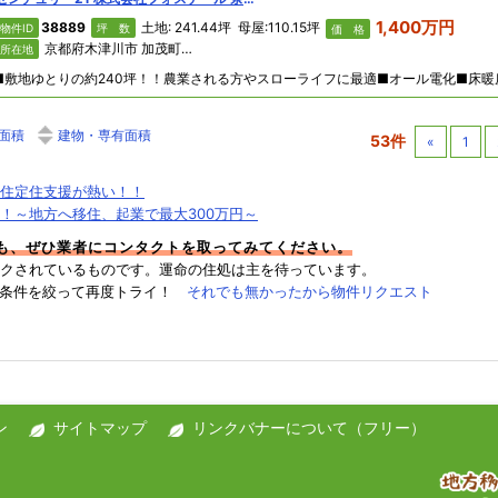
1,400万円
38889
土地: 241.44坪 母屋:110.15坪
物件ID
坪 数
価 格
京都府木津川市 加茂町勝風和所
所在地
面積
建物・専有面積
53件
«
1
住定住支援が熱い！！
！～地方へ移住、起業で最大300万円～
件も、ぜひ業者にコンタクトを取ってみてください。
クされているものです。運命の住処は主を待っています。
→条件を絞って再度トライ！
それでも無かったから物件リクエスト
ン
サイトマップ
リンクバナーについて（フリー）