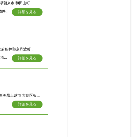
県朝来市 和田山町
築10４年の古民家、梁は太くしっかりしています。 退職後は田舎暮らししたいと物件を探し2010年にこの家を購入 周囲の山の絶景に恵まれ 家族と共に別荘として利用。 とにかく自然に恵まれ 肥沃な畑もあります。 とっても気に入ってるのです。 が、息子は東京で世帯を持ち、私も高齢になり、行き来するのが大変なのでやむなく手放すことにしました。 月に何回か泊まりで草刈り等をしています。 家電や食器棚、テーブルを残すのであれば直ぐに引き渡し可能です。 ①ケーブルテレビ使用料は利用頻度月10日以内であれば減免申請可能→9,000円/年 ②NTT電柱敷地料として3,000円/年の収入あり 固定資産税は年間10,200円です。 ※現状有姿、および公簿売買でのお取引きとなります。 物件周囲→https://youtu.be/AbP6tW4VuOs
詳細を見る
府船井郡京丹波町 上乙見中道
京丹波町のなかでも和知東部地区の山間部エリアになります。やや標高が高い山々や清流が近くにあり、キャンプや渓流釣りなどのアウトドアライフ派にピッタリです。築年不詳の囲炉裏がある古民家ですが、２０１０年に和モダンな内装に大規模リフォームされています。約２０帖の屋根裏スペースが玄関土間の上部にあります。土蔵と納屋もあります。敷地南側に手入れされている和風の庭があります。（要注意事項）土砂災害特別警戒区域にあります。
詳細を見る
新潟県上越市 大島区板山1168番地
詳細を見る