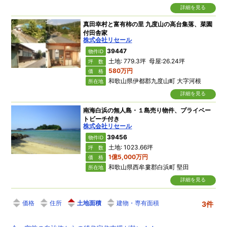
詳細を見る
真田幸村と富有柿の里 九度山の高台集落、菜園
付田舎家
株式会社リセール
39447
物件ID
土地: 779.3坪 母屋:26.24坪
坪 数
580万円
価 格
和歌山県伊都郡九度山町 大字河根
所在地
詳細を見る
南海白浜の無人島・１島売り物件、プライベー
トビーチ付き
株式会社リセール
39456
物件ID
土地: 1023.66坪
坪 数
1億5,000万円
価 格
和歌山県西牟婁郡白浜町 堅田
所在地
詳細を見る
価格
住所
土地面積
建物・専有面積
3件