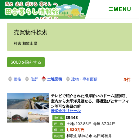
MENU
売買物件検索
検索 和歌山県
SOLDを除外する
価格
住所
土地面積
建物・専有面積
3件
テレビで紹介された海岸沿いのドーム型別荘、
室内から太平洋見渡せる。岩磯遊びとサーフィ
ン等可な海目の前
株式会社リセール
39448
物件ID
土地: 102.85坪 母屋:37.34坪
坪 数
1,530万円
価 格
和歌山県御坊市 名田町楠井
所在地