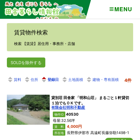
MENU
賃貸物件検索
検索 【賃貸】居住用・事務所・店舗
SOLDを除外する
住所
登録日
土地面積
建物・専有面積
4件
貸別荘 田舎家 「明和山荘」 まるごと１軒貸切
１泊でもＯＫです。
有限会社明和不動産
40530
物件ID
母屋:32.56坪
4,000円
賃 料
長野県伊那市 高遠町長藤弥勒1498-1
所在地