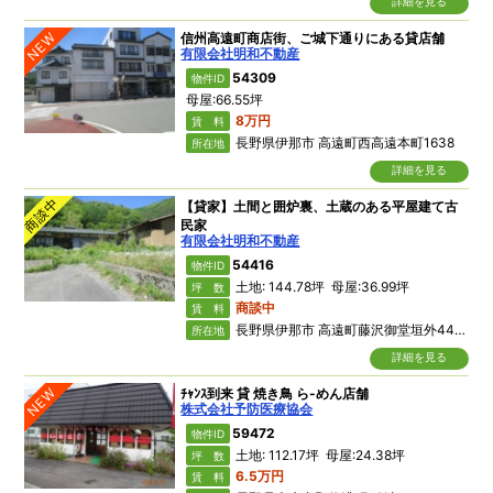
詳細を見る
NEW
信州高遠町商店街、ご城下通りにある貸店舗
有限会社明和不動産
54309
物件ID
母屋:66.55坪
8万円
賃 料
長野県伊那市 高遠町西高遠本町1638
所在地
詳細を見る
商談中
【貸家】土間と囲炉裏、土蔵のある平屋建て古
民家
有限会社明和不動産
54416
物件ID
土地: 144.78坪 母屋:36.99坪
坪 数
商談中
賃 料
長野県伊那市 高遠町藤沢御堂垣外4422
所在地
詳細を見る
NEW
ﾁｬﾝｽ到来 貸 焼き鳥 ら-めん店舗
株式会社予防医療協会
59472
物件ID
土地: 112.17坪 母屋:24.38坪
坪 数
6.5万円
賃 料