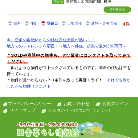
長野県上水内郡信濃町 穂波
所在地
詳細を見る
住所
登録日
土地面積
建物・専有面積
4件
今、空前の自治体からの移住定住支援が熱い！！
地方でのチャレンジを応援！～地方へ移住、起業で最大300万円～
＊SOLDや商談中の物件も、ぜひ業者にコンタクトを取ってみて
ください。
似たような物件がストックされているものです。運命の住処は主を
待っています。
＊物件が見つからない？→条件を絞って再度トライ！
それでも無か
ったから物件リクエスト
プライバシーポリシー
お問い合わせ
会員ログイン
サイトマップ
リンクバナーについて（フリー）