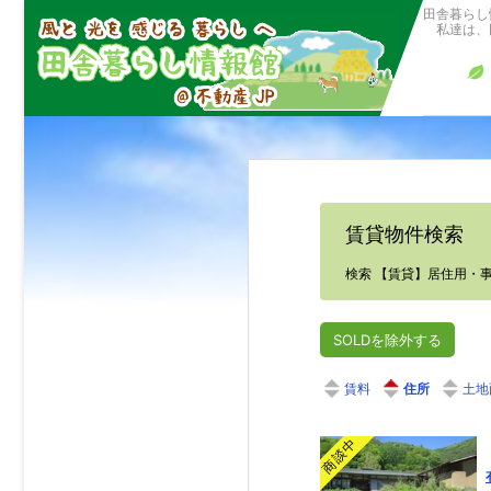
田舎暮らし
私達は、田
賃貸物件検索
検索 【賃貸】居住用・
SOLDを除外する
住所
土地
商談中