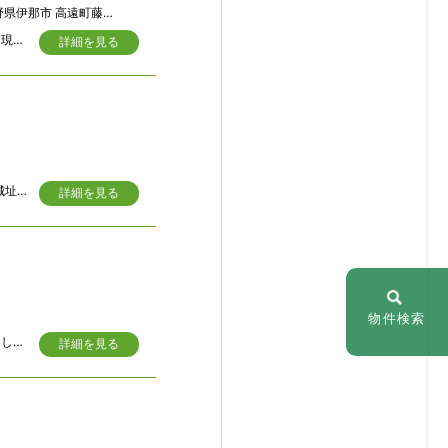
伊那市 高遠町藤沢御堂垣外4422
旧街道の元宿場集落に位置する、要補修箇所多数の大正年間築の古民家。貸し出しは現状有姿とし、借主によるリフォーム可能、その場合、退去時の費用弁証は無しとします。
詳細を見る
信州高遠町の商店街、ご城下通りにある元スーパーの1階店舗部分（約220㎡）高遠城址公園に近く、温泉施設、歴史ある神社、お寺等、観光客が行き交う好立地の物件。保険、契約期間、駐車場、その他条件など詳細につきましては貸主と相談の上といたします。
詳細を見る
物件検索
田舎家１軒をお一人、ご家族、仲間で借りていただき、自然豊かな田舎暮らし体験をしていただければと思います。また物件探しの宿、観光、遊びの拠点としても気楽にご利用下さい。
詳細を見る