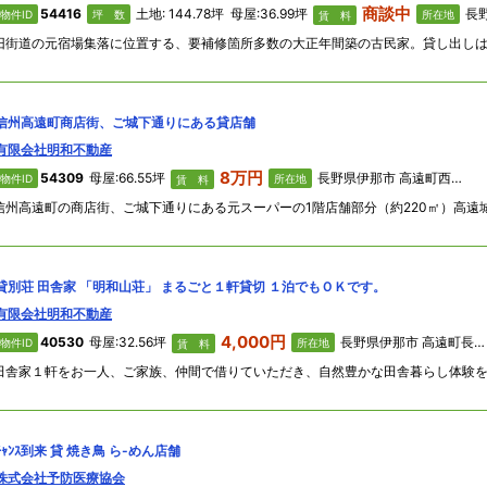
商談中
54416
土地: 144.78坪 母屋:36.99坪
長野県
物件ID
坪 数
所在地
賃 料
信州高遠町商店街、ご城下通りにある貸店舗
有限会社明和不動産
8万円
54309
母屋:66.55坪
長野県伊那市 高遠町西高遠本町1638
物件ID
所在地
賃 料
貸別荘 田舎家 「明和山荘」 まるごと１軒貸切 １泊でもＯＫです。
有限会社明和不動産
4,000円
40530
母屋:32.56坪
長野県伊那市 高遠町長藤弥勒1498-1
物件ID
所在地
賃 料
ﾁｬﾝｽ到来 貸 焼き鳥 ら-めん店舗
株式会社予防医療協会