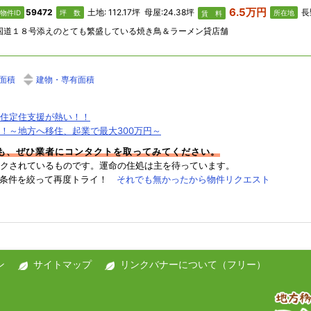
6.5万円
59472
土地: 112.17坪 母屋:24.38坪
長
物件ID
坪 数
所在地
賃 料
国道１８号添えのとても繁盛している焼き鳥＆ラーメン貸店舗
面積
建物・専有面積
住定住支援が熱い！！
！～地方へ移住、起業で最大300万円～
件も、ぜひ業者にコンタクトを取ってみてください。
クされているものです。運命の住処は主を待っています。
→条件を絞って再度トライ！
それでも無かったから物件リクエスト
ン
サイトマップ
リンクバナーについて（フリー）