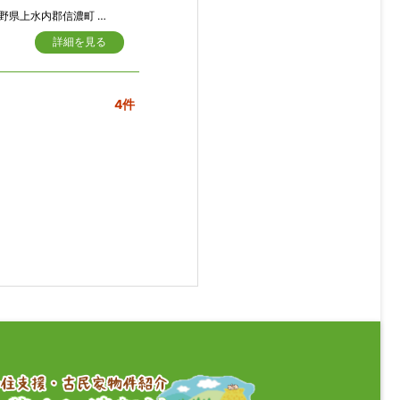
野県上水内郡信濃町 穂波
詳細を見る
4件