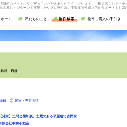
情報館のサイトに立ち寄っていただきありがとうございます。 田舎暮らしでナチ
舎暮し・IUターンを実現したい方に寄り添い不動産物件購入等のサポートをし20
ホーム
私たちのこと
物件検索
物件ご購入の手引き
事務所・店舗
面積
建物・専有面積
【貸家】土間と囲炉裏、土蔵のある平屋建て古民家
有限会社明和不動産