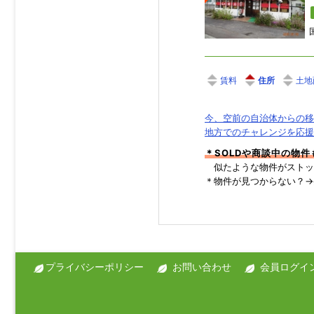
住所
土地
今、空前の自治体からの移
地方でのチャレンジを応援
＊SOLDや商談中の物
似たような物件がストッ
＊物件が見つからない？
プライバシーポリシー
お問い合わせ
会員ログイ