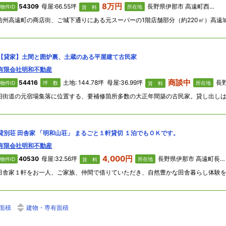
8万円
54309
母屋:66.55坪
長野県伊那市 高遠町西高遠本町1638
物件ID
所在地
賃 料
【貸家】土間と囲炉裏、土蔵のある平屋建て古民家
有限会社明和不動産
商談中
54416
土地: 144.78坪 母屋:36.99坪
長野県
物件ID
坪 数
所在地
賃 料
貸別荘 田舎家 「明和山荘」 まるごと１軒貸切 １泊でもＯＫです。
有限会社明和不動産
4,000円
40530
母屋:32.56坪
長野県伊那市 高遠町長藤弥勒1498-1
物件ID
所在地
賃 料
面積
建物・専有面積