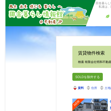
田舎暮らし
私達は、田
賃貸物件検索
検索 有限会社明和不動
SOLDを除外する
住所
土地
NEW