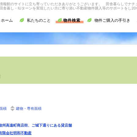
情報館のサイトに立ち寄っていただきありがとうございます。 田舎暮らしでナチ
舎暮し・IUターンを実現したい方に寄り添い不動産物件購入等のサポートをし20
ホーム
私たちのこと
物件検索
物件ご購入の手引き
産
面積
建物・専有面積
信州高遠町商店街、ご城下通りにある貸店舗
有限会社明和不動産