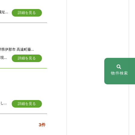
信州高遠町の商店街、ご城下通りにある元スーパーの1階店舗部分（約220㎡）高遠城址公園に近く、温泉施設、歴史ある神社、お寺等、観光客が行き交う好立地の物件。保険、契約期間、駐車場、その他条件など詳細につきましては貸主と相談の上といたします。
詳細を見る
伊那市 高遠町藤沢御堂垣外4422
旧街道の元宿場集落に位置する、要補修箇所多数の大正年間築の古民家。貸し出しは現状有姿とし、借主によるリフォーム可能、その場合、退去時の費用弁証は無しとします。
詳細を見る
物件検索
田舎家１軒をお一人、ご家族、仲間で借りていただき、自然豊かな田舎暮らし体験をしていただければと思います。また物件探しの宿、観光、遊びの拠点としても気楽にご利用下さい。
詳細を見る
3件