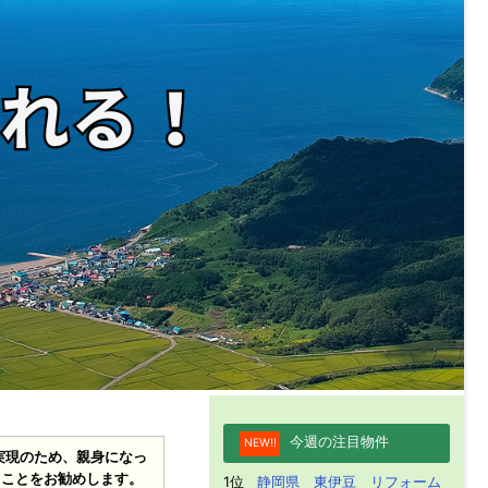
今週の注目物件
NEW!!
実現のため、親身になっ
ることをお勧めします。
1位
静岡県 東伊豆 リフォーム