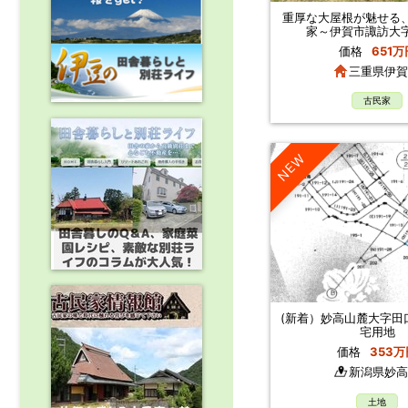
重厚な大屋根が魅せる
家～伊賀市諏訪大
価格
651万
三重県伊賀
古民家
NEW
(新着）妙高山麓大字田
宅用地
価格
353万
新潟県妙高
土地