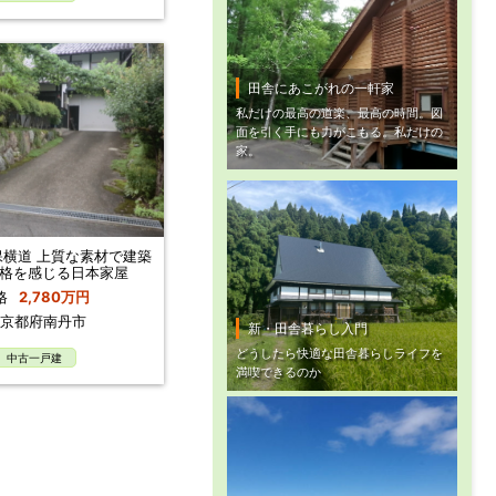
田舎にあこがれの一軒家
私だけの最高の道楽、最高の時間。図
面を引く手にも力がこもる。私だけの
家。
横道 上質な素材で建築
格を感じる日本家屋
格
2,780万円
京都府南丹市
新・田舎暮らし入門
どうしたら快適な田舎暮らしライフを
中古一戸建
満喫できるのか