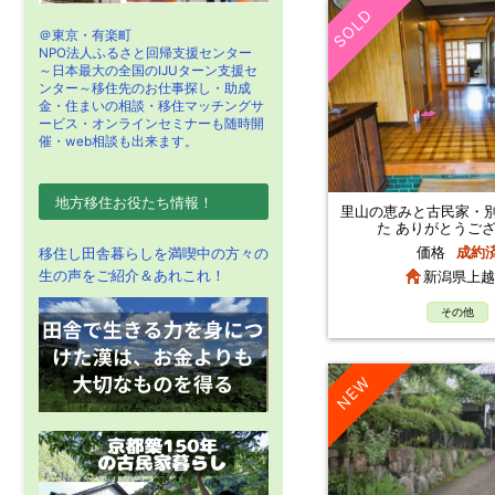
SOLD
＠東京・有楽町
NPO法人ふるさと回帰支援センター
～日本最大の全国のIJUターン支援セ
ンター～移住先のお仕事探し・助成
金・住まいの相談・移住マッチングサ
ービス・オンラインセミナーも随時開
催・web相談も出来ます。
地方移住お役たち情報！
里山の恵みと古民家・別
た ありがとうご
価格
成約
移住し田舎暮らしを満喫中の方々の
生の声をご紹介＆あれこれ！
新潟県上越
その他
NEW