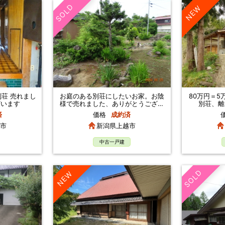
SOLD
NEW
荘 売れまし
お庭のある別荘にしたいお家。お陰
80万円＝5
ざいます
様で売れました、ありがとうござい
別荘、離
ます
済
価格
成約済
市
新潟県上越市
中古一戸建
SOLD
NEW