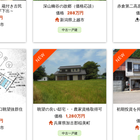
、蔵付き古民
深山幽谷の故郷（価格応談）
赤倉第二高
字下出～
価格
288万円
価
円
新潟県上越市
市
中古一戸建
NEW
NEW
口眺望抜群住
眺望の良い邸宅・・農家資格取得可
初期投資を抑
価格
1,280万円
円
兵庫県加古郡稲美町
市
中古一戸建