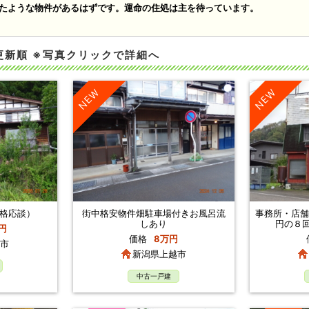
たような物件があるはずです。運命の住処は主を待っています。
更新順 ※写真クリックで詳細へ
NEW
NEW
格応談）
街中格安物件畑駐車場付きお風呂流
事務所・店舗
しあり
円の８
円
価格
8万円
市
新潟県上越市
中古一戸建