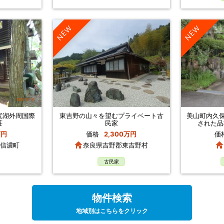
NEW
NEW
尻湖外周国際
東吉野の山々を望むプライベート古
美山町内久保
荘
民家
された品
万円
価格
2,300万円
価
信濃町
奈良県吉野郡東吉野村
古民家
物件検索
地域別はこちらをクリック