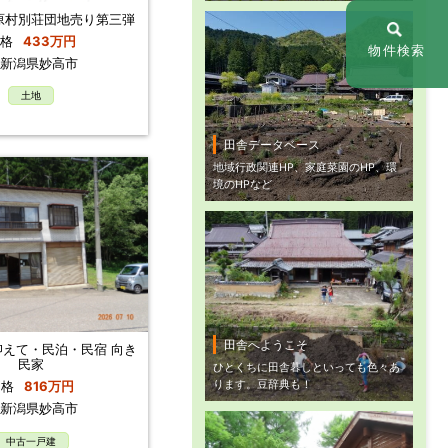
原村別荘団地売り第三弾
格
433万円
物件検索
新潟県妙高市
土地
田舎データベース
地域行政関連HP、家庭菜園のHP、環
境のHPなど
田舎へようこそ
えて・民泊・民宿 向き
民家
ひとくちに田舎暮しといっても色々あ
ります。豆辞典も！
価格
816万円
新潟県妙高市
中古一戸建