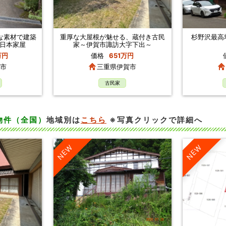
な素材で建築
重厚な大屋根が魅せる、蔵付き古民
杉野沢最高
日本家屋
家～伊賀市諏訪大字下出～
万円
価格
651万円
市
三重県伊賀市
古民家
物件（全国）
地域別は
こちら
※写真クリックで詳細へ
NEW
NEW