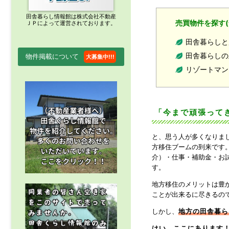
田舎暮らし情報館は株式会社不動産
売買物件を探す(
ＪＰによって運営されております。
田舎暮らしと
田舎暮らしの
物件掲載について
大募集中!!!
リゾートマン
「今まで頑張ってき
と、思う人が多くなりま
方移住ブームの到来です
介）・仕事・補助金・お
す。
地方移住のメリットは豊
ことが出来るに尽きるの
しかし、
地方の田舎暮ら
はい、ここにあります