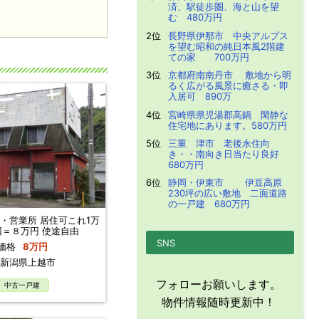
済、駅徒歩圏、海と山を望
む 480万円
2位
長野県伊那市 中央アルプス
を望む昭和の純日本風2階建
ての家 700万円
3位
京都府南南丹市 敷地から明
るく広がる風景に癒さる・即
入居可 890万
4位
宮崎県県児湯郡高鍋 閑静な
住宅地にあります。580万円
5位
三重 津市 老後永住向
き・・南向き日当たり良好
680万円
6位
静岡・伊東市 伊豆高原
230坪の広い敷地 二面道路
の一戸建 680万円
・営業所 居住可これ1万
回＝８万円 使途自由
SNS
価格
8万円
新潟県上越市
フォローお願いします。
中古一戸建
物件情報随時更新中！