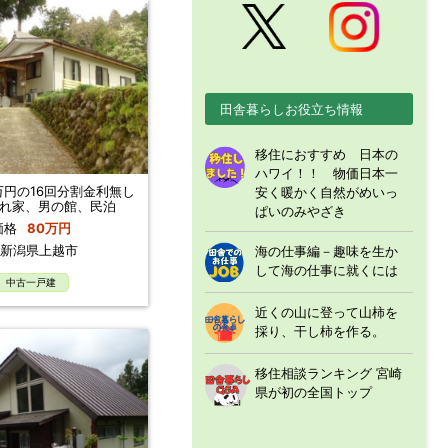
田舎暮らしお役立ち情報
移住におすすめ 日本の
ハワイ！！ 物価日本一
万円の16回分割金利無し
安く暖かく自然がめいっ
れ家、男の館、民泊
ぱいのみやざき
価格
80万円
新潟県上越市
海の仕事編－趣味を生か
して海の仕事に就くには
中古一戸建
近くの山に登って山柿を
採り、干し柿を作る。
移住相談ランキング 宮崎
県が初の全国トップ