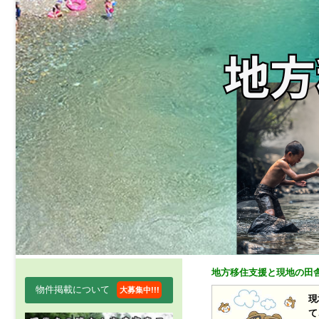
地方移住支援と現地の田
物件掲載について
大募集中!!!
現
て