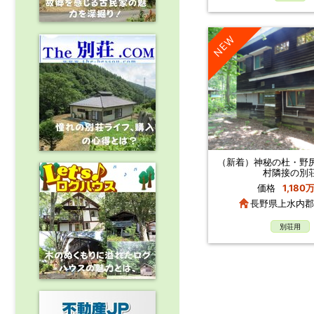
NEW
（新着）神秘の杜・野
村隣接の別
価格
1,180
長野県上水内郡
別荘用