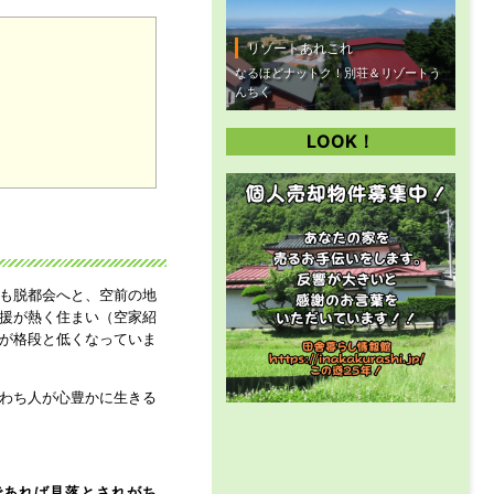
リゾートあれこれ
なるほどナットク！別荘＆リゾートう
んちく
LOOK！
」
も脱都会へと、空前の地
援が熱く住まい（空家紹
が格段と低くなっていま
わち人が心豊かに生きる
であれば見落とされがち