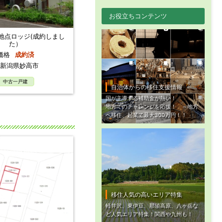
お役立ちコンテンツ
地点ロッジ(成約しまし
た）
価格
成約済
新潟県妙高市
中古一戸建
自治体からの移住支援情報
国が主導する補助金が熱い！
地方でのチャレンジを応援！ ～地方
へ移住、起業で最大300万円！！
移住人気の高いエリア特集
軽井沢、東伊豆、那須高原、八ヶ岳な
ど人気エリア特集！関西や九州も！