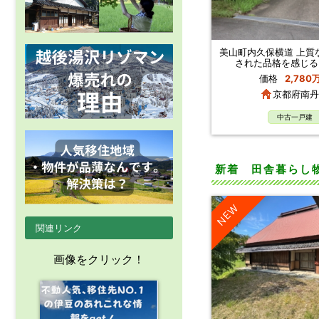
美山町内久保横道 上質
された品格を感じる
価格
2,780
京都府南丹
中古一戸建
新着 田舎暮らし
NEW
関連リンク
画像をクリック！