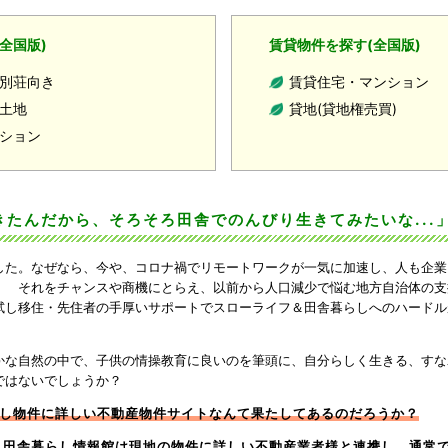
全国版)
賃貸物件を探す(全国版)
別荘向き
賃貸住宅・マンション
土地
貸地(貸地権売買)
ション
たんだから、そろそろ田舎でのんびり生きてみたいな...
した。なぜなら、今や、コロナ禍でリモートワークが一気に加速し、人も企業
。 それをチャンスや商機にとらえ、以前から人口減少で悩む地方自治体の支
試し移住・先住者の手厚いサポートでスローライフ＆田舎暮らしへのハードル
かな自然の中で、子供の情操教育に良いのを筆頭に、自分らしく生きる、すな
ではないでしょうか？
し物件に詳しい不動産物件サイトなんて果たしてあるのだろうか？
！
田舎暮らし情報館
は現地の物件に詳しい不動産業者様と連携し、通常