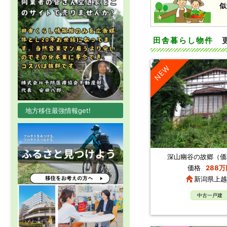
似
田舎暮らし物件
NEW
地方移住最強情報get!
深山幽谷の故郷（価
価格
288万
新潟県上越
中古一戸建