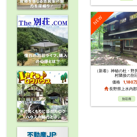
NEW
（新着）神秘の杜・野
村隣接の別
価格
1,180
長野県上水内郡
別荘用