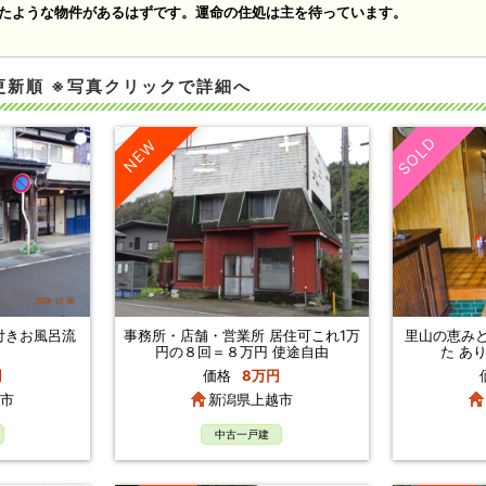
たような物件があるはずです。運命の住処は主を待っています。
更新順 ※写真クリックで詳細へ
SOLD
NEW
付きお風呂流
事務所・店舗・営業所 居住可これ1万
里山の恵みと
円の８回＝８万円 使途自由
た あ
円
価格
8万円
市
新潟県上越市
中古一戸建