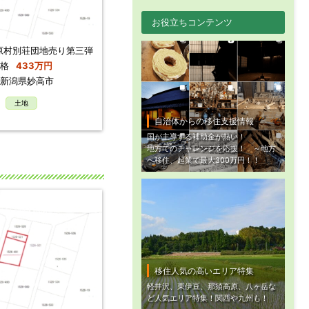
お役立ちコンテンツ
原村別荘団地売り第三弾
格
433万円
新潟県妙高市
土地
自治体からの移住支援情報
国が主導する補助金が熱い！
地方でのチャレンジを応援！ ～地方
へ移住、起業で最大300万円！！
移住人気の高いエリア特集
軽井沢、東伊豆、那須高原、八ヶ岳な
ど人気エリア特集！関西や九州も！