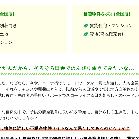
全国版)
賃貸物件を探す(全国版)
別荘向き
賃貸住宅・マンション
土地
貸地(貸地権売買)
ション
たんだから、そろそろ田舎でのんびり生きてみたいな...
した。なぜなら、今や、コロナ禍でリモートワークが一気に加速し、人も企業
。 それをチャンスや商機にとらえ、以前から人口減少で悩む地方自治体の支
試し移住・先住者の手厚いサポートでスローライフ＆田舎暮らしへのハードル
かな自然の中で、子供の情操教育に良いのを筆頭に、自分らしく生きる、すな
ではないでしょうか？
し物件に詳しい不動産物件サイトなんて果たしてあるのだろうか？
！
田舎暮らし情報館
は現地の物件に詳しい不動産業者様と連携し、通常