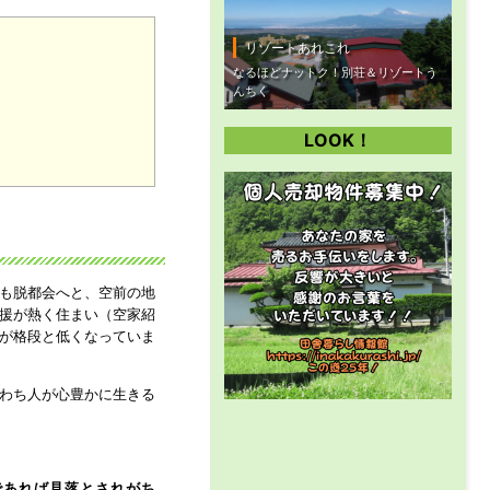
リゾートあれこれ
なるほどナットク！別荘＆リゾートう
んちく
LOOK！
」
も脱都会へと、空前の地
援が熱く住まい（空家紹
が格段と低くなっていま
わち人が心豊かに生きる
であれば見落とされがち