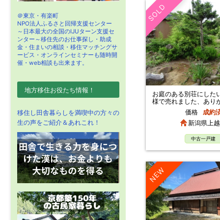
SOLD
＠東京・有楽町
NPO法人ふるさと回帰支援センター
～日本最大の全国のIJUターン支援セ
ンター～移住先のお仕事探し・助成
金・住まいの相談・移住マッチングサ
ービス・オンラインセミナーも随時開
催・web相談も出来ます。
地方移住お役たち情報！
お庭のある別荘にした
様で売れました、あり
ます
価格
成約
移住し田舎暮らしを満喫中の方々の
生の声をご紹介＆あれこれ！
新潟県上越
中古一戸建
NEW