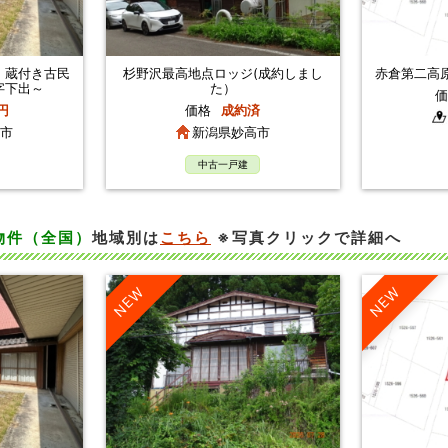
、蔵付き古民
杉野沢最高地点ロッジ(成約しまし
赤倉第二高
字下出～
た）
価
円
価格
成約済
市
新潟県妙高市
中古一戸建
物件（全国）
地域別は
こちら
※写真クリックで詳細へ
NEW
NEW