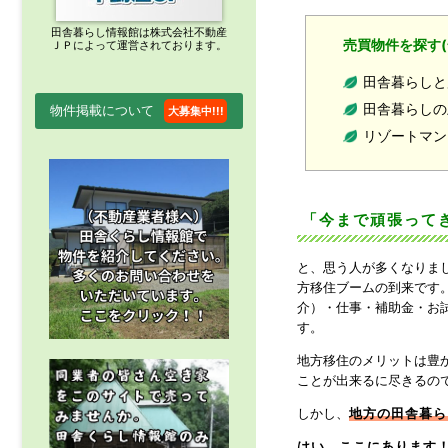
田舎暮らし情報館は株式会社不動産
売買物件を探す(
ＪＰによって運営されております。
田舎暮らしと
田舎暮らしの
物件掲載について
大募集中!!!
リゾートマン
「今まで頑張ってき
と、思う人が多くなりま
方移住ブームの到来です
介）・仕事・補助金・お
す。
地方移住のメリットは豊
ことが出来るに尽きるの
しかし、
地方の田舎暮ら
はい、ここにあります