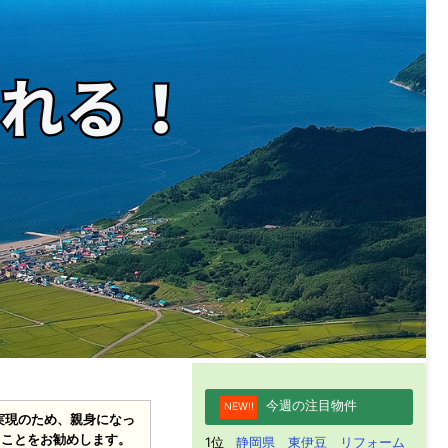
今週の注目物件
NEW!!
実現のため、親身になっ
ることをお勧めします。
1位
静岡県 東伊豆 リフォーム