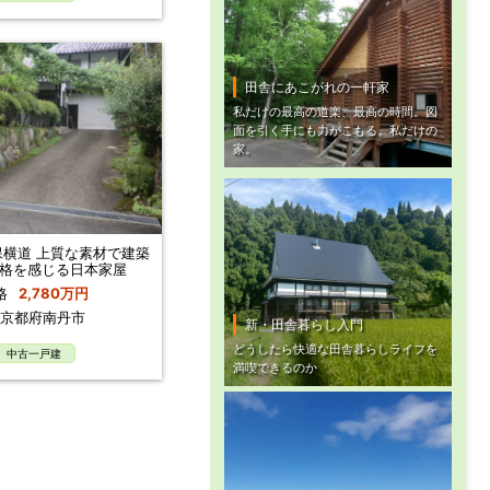
田舎にあこがれの一軒家
私だけの最高の道楽、最高の時間。図
面を引く手にも力がこもる。私だけの
家。
横道 上質な素材で建築
格を感じる日本家屋
格
2,780万円
京都府南丹市
新・田舎暮らし入門
どうしたら快適な田舎暮らしライフを
中古一戸建
満喫できるのか