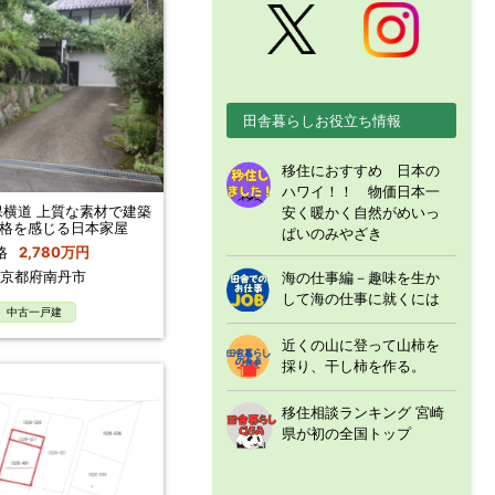
田舎暮らしお役立ち情報
移住におすすめ 日本の
ハワイ！！ 物価日本一
横道 上質な素材で建築
安く暖かく自然がめいっ
格を感じる日本家屋
ぱいのみやざき
格
2,780万円
京都府南丹市
海の仕事編－趣味を生か
して海の仕事に就くには
中古一戸建
近くの山に登って山柿を
採り、干し柿を作る。
移住相談ランキング 宮崎
県が初の全国トップ