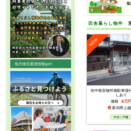
似
田舎暮らし物件
NEW
地方移住最強情報get!
街中格安物件畑駐車場
しあり
価格
8万
新潟県上越
中古一戸建