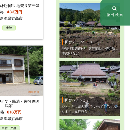
原村別荘団地売り第三弾
格
433万円
物件検索
新潟県妙高市
土地
田舎データベース
地域行政関連HP、家庭菜園のHP、環
境のHPなど
田舎へようこそ
えて・民泊・民宿 向き
民家
ひとくちに田舎暮しといっても色々あ
ります。豆辞典も！
価格
816万円
新潟県妙高市
中古一戸建