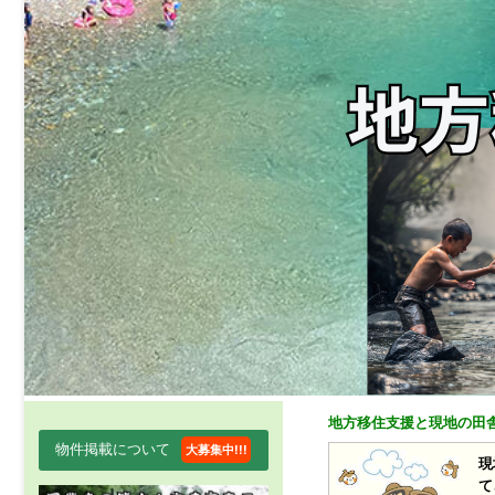
地方移住支援と現地の田
物件掲載について
大募集中!!!
現
て