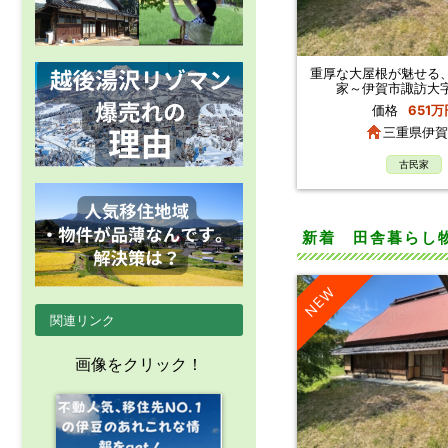
重厚な大屋根が魅せる
家～伊賀市諏訪大
価格
651万
三重県伊賀
古民家
新着 田舎暮らし
NEW
関連リンク
画像をクリック！