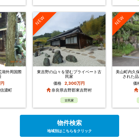
NEW
NEW
尻湖外周国際
東吉野の山々を望むプライベート古
美山町内久保
荘
民家
された品
万円
価格
2,300万円
価
信濃町
奈良県吉野郡東吉野村
古民家
物件検索
地域別はこちらをクリック