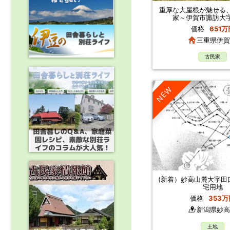
重厚な大屋根が魅せる
家～伊賀市諏訪大
価格
651万
三重県伊賀
古民家
NEW
(新着）妙高山麓大字田
宅用地
価格
353万
新潟県妙高
土地