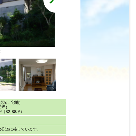
て
一階リビング
（現況：宅地）
88坪）
²（82.88坪）
の公道に接しています。