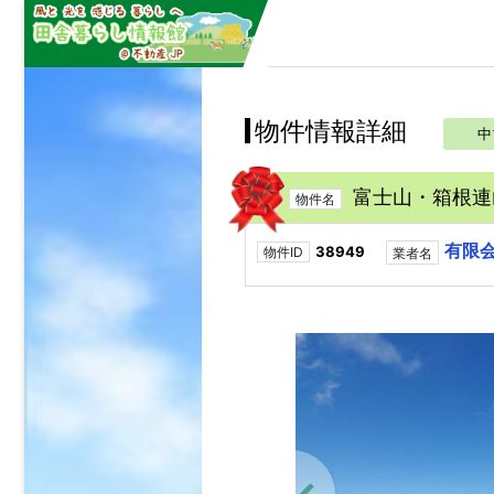
物件情報詳細
中
富士山・箱根連
物件名
有限
38949
物件ID
業者名