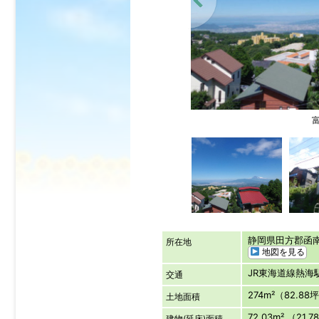
静岡県田方郡函
所在地
地図を見る
JR東海道線熱
交通
274m²（82.88
土地面積
72.03m² （21.
建物(延床)面積