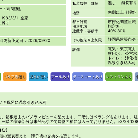
無し 舗装有り
私道負担・舗装
レート葺3階建
南側に上り傾斜
地勢
983/3/1 空家
市街化調整区域
都市計画
入居可
指定無し
用途地域
40% 80%
建蔽率・容積率
静岡県建築条令
その他法令上制限
次回更新予定日：2026/09/20
電気：東京電力
設備
飲用水： 公営水
トイレ： 浄化槽
温泉引き込み可（
L
ゴルフ場近し
温泉が近い
プールあり
テニスコートあり
レストランあり
ヒノキ風呂に温泉引き込み可
山、箱根連山のパノラマビューを望めます。二階にはベランダもあります。駐
三階の増築部分は未登記なので建物面積には入っておりません。※3/24 128
含む）
二階の畳表替えと、障子襖の交換を推奨します。