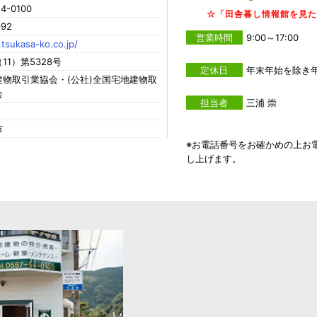
4-0100
☆「田舎暮し情報館を見
992
営業時間
9:00～17:00
tsukasa-ko.co.jp/
11）第5328号
定休日
年末年始を除き
物取引業協会・(公社)全国宅地建物取
会
担当者
三浦 崇
市
※お電話番号をお確かめの上お
し上げます。