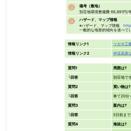
備考（敷地）
別荘地環境整備費 66,891円/
ハザード、マップ情報
※ハザード、マップ情報
http
一般的な地形的傾向を述べて
情報リンク1
ツカサ工
情報リンク2
伊豆高原な
質問1
周囲は?
└回答
別荘地で
質問2
買い物は?
└回答
車て20
質問3
案内は?
└回答
5日前ま
質問4
海抜は?