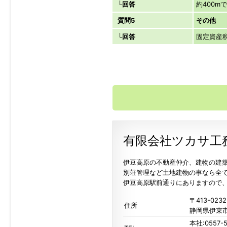
└回答
約400m
質問5
その他
└回答
固定資産税
有限会社ツカサ工
伊豆高原の不動産仲介、建物の建
別荘管理など土地建物の事なら全
伊豆高原駅前通りにありますので
〒413-0232
住所
静岡県伊東市
本社:0557-5