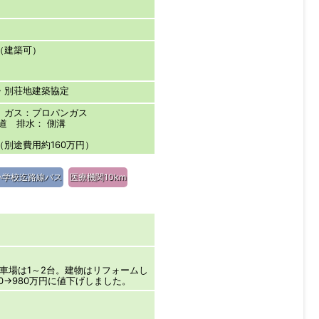
（建築可）
・別荘地建築協定
 ガス：プロパンガス
道 排水： 側溝
別途費用約160万円）
小学校迄路線バス
医療機関10km
車場は1～2台。建物はリフォームし
0→980万円に値下げしました。