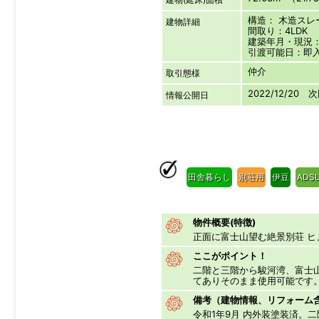
構造： 木造ス
建物詳細
間取り：4LDK
建築年月・現況：1
引渡可能日：即
仲介
取引態様
2022/12/20 
情報公開日
田舎暮らし
別荘用
伊豆
ADS
物件概要(特徴)
正面に富士山望む絶景別荘 
ここがポイント！
二階と三階から駿河湾、富士
てありそのまま使用可能です。
備考（建物情報、リフォーム
令和1年9月 内外装塗装済。