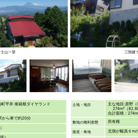
富士山一望
三階建
南町平井 南箱根ダイヤランド
主な地目:原野
土地・地目
274m²（82.
合計面積：274m
海駅から車で約20分
所有権
敷地の権利形態
坪）
北側が幅員６m
接道・角地
78坪）