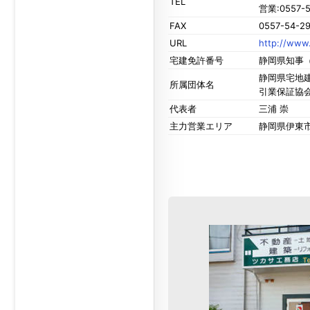
TEL
営業:0557-5
FAX
0557-54-2
URL
http://www.
宅建免許番号
静岡県知事（
静岡県宅地建
所属団体名
引業保証協
代表者
三浦 崇
主力営業エリア
静岡県伊東