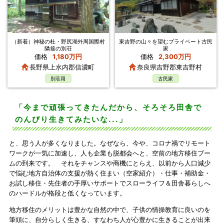
（新着）神秘の杜・野尻湖外周国際村
東吉野の山々を望むプライベート古民
隣接の別荘
家
価格
1,180万円
価格
2,300万円
長野県上水内郡信濃町
奈良県吉野郡東吉野村
別荘用
古民家
「今まで頑張ってきたんだから、そろそろ田舎で
のんびり生きてみたいな...」
と、思う人が多くなりました。なぜなら、今や、コロナ禍でリモート
ワークが一気に加速し、人も企業も脱都会へと、空前の地方移住ブー
ムの到来です。 それをチャンスや商機にとらえ、以前から人口減少
で悩む地方自治体の支援が熱く住まい（空家紹介）・仕事・補助金・
お試し移住・先住者の手厚いサポートでスローライフ＆田舎暮らしへ
のハードルが格段と低くなっています。
地方移住のメリットは豊かな自然の中で、子供の情操教育に良いのを
筆頭に、自分らしく生きる、すなわち人が心豊かに生きることが出来