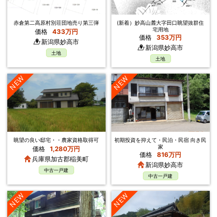
赤倉第二高原村別荘団地売り第三弾
(新着）妙高山麓大字田口眺望抜群住
宅用地
価格
433万円
価格
353万円
新潟県妙高市
新潟県妙高市
土地
土地
NEW
NEW
眺望の良い邸宅・・農家資格取得可
初期投資を抑えて・民泊・民宿 向き民
家
価格
1,280万円
価格
816万円
兵庫県加古郡稲美町
新潟県妙高市
中古一戸建
中古一戸建
NEW
NEW