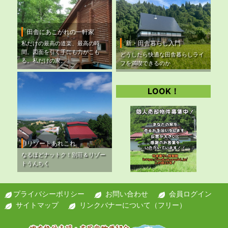
田舎にあこがれの一軒家
新・田舎暮らし入門
私だけの最高の道楽、最高の時
間。図面を引く手にも力がこも
どうしたら快適な田舎暮らしライ
る。私だけの家。
フを満喫できるのか
LOOK！
リゾートあれこれ
なるほどナットク！別荘＆リゾー
トうんちく
プライバシーポリシー
お問い合わせ
会員ログイン
サイトマップ
リンクバナーについて（フリー）