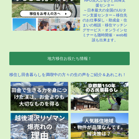
NPO法人ふるさと回帰支
援センター
～日本最大の全国のIJUタ
ーン支援センター～移住先
のお仕事探し・助成金・住
まいの相談・移住マッチン
グサービス・オンラインセ
ミナーも随時開催・web相
談も出来ます。
地方移住お役たち情報！
移住し田舎暮らしを満喫中の方々の生の声をご紹介＆あれこれ！