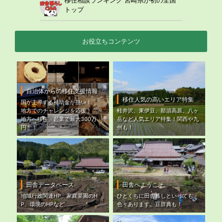
トップ
お役立ちコンテンツ
自治体からの移住支援情報
移住人気の高いエリア特集
国が主導する補助金が熱い！
地方でのチャレンジを応援！ ～
軽井沢、東伊豆、那須高原、八ヶ
地方へ移住、起業で最大300万
岳など人気エリア特集！関西や九
円！！
州も！
田舎データベース
田舎へようこそ
地域行政関連HP、家庭菜園のH
ひとくちに田舎暮しといっても
P、環境のHPなど
色々あります。豆辞典も！