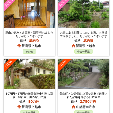
SOLD
SOLD
里山の恵みと古民家・別荘 売れました
お庭のある別荘にしたいお家。お陰様
ありがとうございます
で売れました、ありがとうございます
価格
成約済
価格
成約済
新潟県上越市
新潟県上越市
その他
中古一戸建
NEW
NEW
80万円＝5万円の16回分割金利無し別
美山町内久保横道 上質な素材で建築さ
荘、離れ家、男の館、民泊
れた品格を感じる日本家屋
価格
80万円
価格
2,780万円
新潟県上越市
京都府南丹市
中古一戸建
中古一戸建