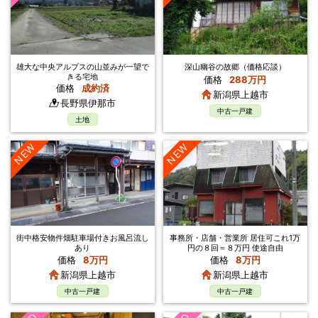
雄大な中央アルプスの山並みが一望で
深山幽谷の故郷（価格応談）
きる宅地
価格
288万円
価格
成約済
新潟県上越市
長野県伊那市
中古一戸建
土地
NEW
NEW
街中格安物件畑駐車場付きお風呂流し
事務所・店舗・営業所 居住可これ1万
あり
円の８回＝８万円 使途自由
価格
8万円
価格
8万円
新潟県上越市
新潟県上越市
中古一戸建
中古一戸建