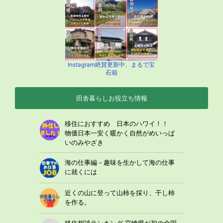
Instagram絶賛更新中、まるで宝
石箱
田舎暮らしお役立ち情報
移住におすすめ 日本のハワイ！！
物価日本一安く暖かく自然がめいっぱ
いのみやざき
海の仕事編－趣味を生かして海の仕事
に就くには
近くの山に登って山柿を採り、干し柿
を作る。
移住相談ランキング 宮崎県が初の全国