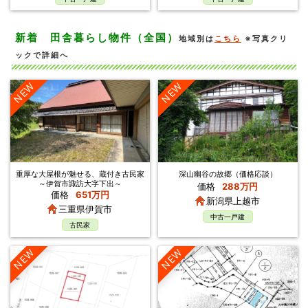
新着 田舎暮らし物件（全国）
地域別は
こちら
※写真クリ
ックで詳細へ
NEW
NEW
重厚な大屋根が魅せる、蔵付き古民家
深山幽谷の故郷（価格応談）
～伊賀市諏訪大字下出～
価格
288万円
価格
651万円
新潟県上越市
三重県伊賀市
中古一戸建
古民家
NEW
NEW