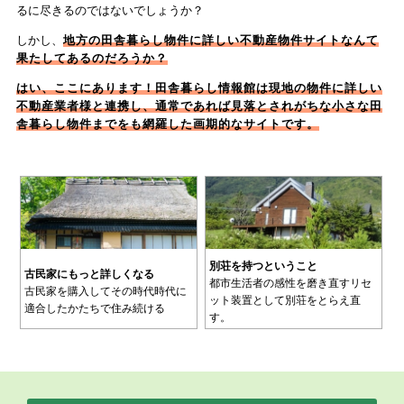
るに尽きるのではないでしょうか？
しかし、
地方の田舎暮らし物件に詳しい不動産物件サイトなんて
果たしてあるのだろうか？
はい、ここにあります！
田舎暮らし情報館
は現地の物件に詳しい
不動産業者様と連携し、通常であれば見落とされがちな小さな田
舎暮らし物件までをも網羅した画期的なサイトです。
別荘を持つということ
古民家にもっと詳しくなる
都市生活者の感性を磨き直すリセ
古民家を購入してその時代時代に
ット装置として別荘をとらえ直
適合したかたちで住み続ける
す。