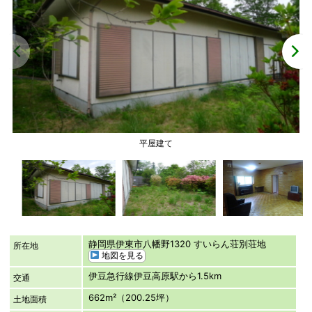
平屋建て
静岡県伊東市八幡野1320 すいらん荘別荘地
所在地
地図を見る
伊豆急行線伊豆高原駅から1.5km
交通
662m²（200.25坪）
土地面積