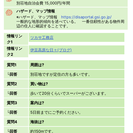
別荘地自治会費 15,000円/年間
ハザード、マップ情報
※ハザード、マップ情報
https://disaportal.gsi.go.jp/
一般的な地形的傾向を述べている。 一番信頼性がある物件周
辺の住人に確認することです。
情報リン
ツカサ工務店
ク1
情報リン
伊豆高原な日々(ブログ)
ク2
質問1
周囲は?
└回答
別荘地ですが定住の方も多いです。
質問2
買い物は?
└回答
歩いて20分くらいでスーパーがございます。
質問3
案内は?
└回答
5日前までにご予約ください。
質問4
海抜は?
└回答
約150mです。