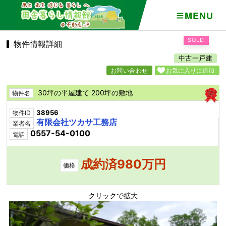
MENU
SOLD
物件情報詳細
中古一戸建
お問い合わせ
お気に入りに追加
30坪の平屋建て 200坪の敷地
物件名
38956
物件ID
有限会社ツカサ工務店
業者名
0557-54-0100
電話
成約済980万円
価格
クリックで拡大