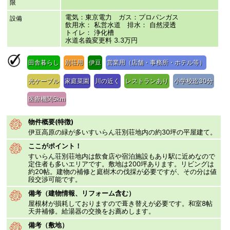
限
電気：東京電力 ガス：プロパンガス
設備
飲用水： 私営水道 排水： 自然浸透
トイレ： 浄化槽
水道名義変更料 3.3万円
田舎暮らし
別荘用
伊豆
営業用（店舗・事務所・ホテル等）
光ケーブル
家庭菜園
川の近く
レストランあり
小学校迄30分
医療機関5km
物件概要(特徴)
伊豆高原の緑が多いすいらん荘別荘地内の約30坪の平屋建て。
ここがポイント！
すいらん荘別荘地内は飲食店や宿泊施設もあり駅に近めなので
定住者も多いエリアです。敷地は200坪あります。リビングは
約20帖。建物の補修と庭樹木の伐採が必要ですが、その分は値
段交渉可能です。
備考（建物情報、リフォーム含む）
屋根材が損耗しておりますので葺き替えが必要です。和室8帖
天井補修。給湯器の交換をお薦めします。
備考（敷地）