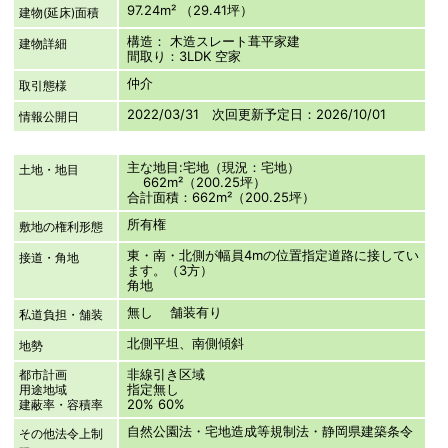
97.24m² （29.41坪）
建物(延床)面積
構造： 木造スレート葺平家建
建物詳細
間取り：3LDK 空家
仲介
取引態様
2022/03/31 次回更新予定日：2026/10/01
情報公開日
主な地目:宅地（現況：宅地）
土地・地目
662m²（200.25坪）
合計面積：662m²（200.25坪）
所有権
敷地の権利形態
東・南・北側が幅員4mの位置指定道路に接してい
接道・角地
ます。（3方）
角地
無し 舗装有り
私道負担・舗装
北側平坦、南側傾斜
地勢
非線引き区域
都市計画
指定無し
用途地域
20% 60%
建蔽率・容積率
自然公園法・宅地造成等規制法・静岡県建築条令
その他法令上制