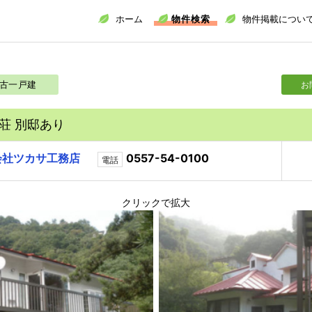
ホーム
物件検索
物件掲載につい
古一戸建
お
荘 別邸あり
会社ツカサ工務店
0557-54-0100
電話
クリックで拡大