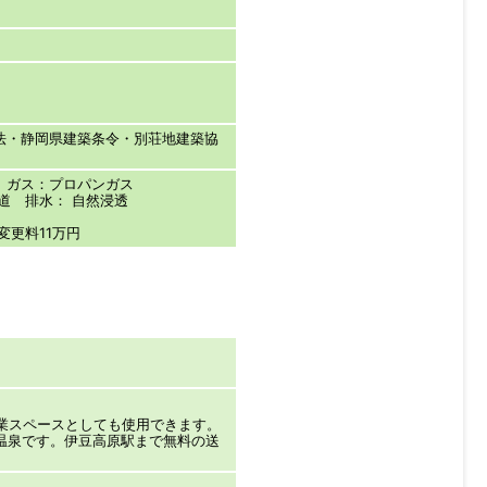
法・静岡県建築条令・別荘地建築協
 ガス：プロパンガス
道 排水： 自然浸透
変更料11万円
業スペースとしても使用できます。
温泉です。伊豆高原駅まで無料の送