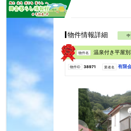
物件情報詳細
中
温泉付き平屋別
物件名
有限
38971
物件ID
業者名