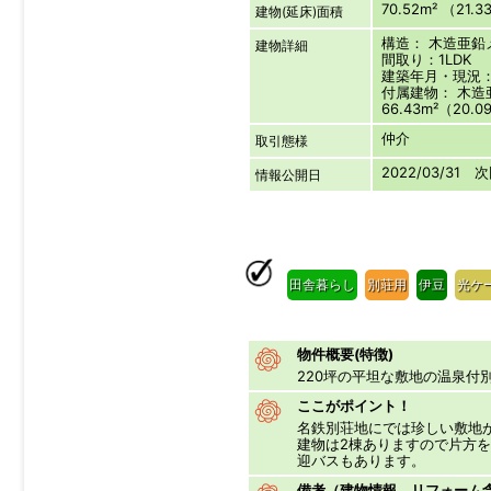
70.52m² （21.
建物(延床)面積
構造： 木造亜
建物詳細
間取り：1LDK
建築年月・現況：1
付属建物： 木
66.43m²（20.
仲介
取引態様
2022/03/31 
情報公開日
田舎暮らし
別荘用
伊豆
光ケ
物件概要(特徴)
220坪の平坦な敷地の温泉付
ここがポイント！
名鉄別荘地にでは珍しい敷地
建物は2棟ありますので片方
迎バスもあります。
備考（建物情報、リフォーム