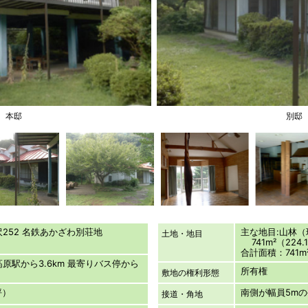
本邸
別邸
沢252 名鉄あかざわ別荘地
主な地目:山林
土地・地目
741m²（224.
合計面積：741m²
原駅から3.6km 最寄りバス停から
所有権
敷地の権利形態
坪）
南側が幅員5m
接道・角地