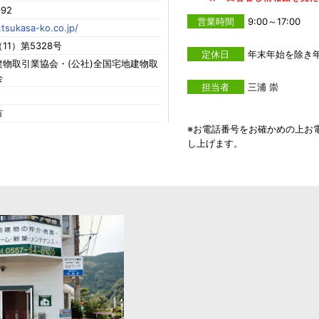
992
営業時間
9:00～17:00
tsukasa-ko.co.jp/
11）第5328号
定休日
年末年始を除き
物取引業協会・(公社)全国宅地建物取
会
担当者
三浦 崇
市
※お電話番号をお確かめの上お
し上げます。