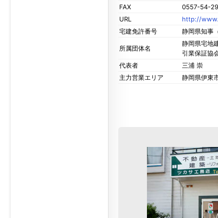
FAX
0557-54-2
URL
http://www.
宅建免許番号
静岡県知事（
静岡県宅地建
所属団体名
引業保証協
代表者
三浦 崇
主力営業エリア
静岡県伊東