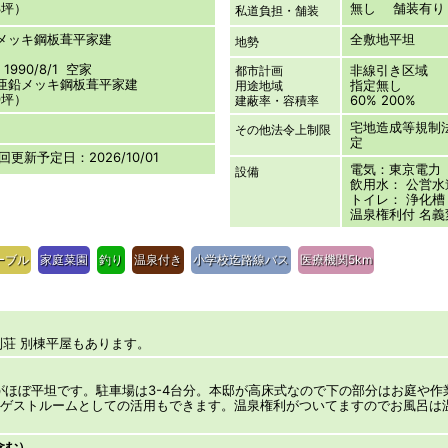
33坪）
無し 舗装有り
私道負担・舗装
鉛メッキ鋼板葺平家建
全敷地平坦
地勢
990/8/1 空家
非線引き区域
都市計画
造亜鉛メッキ鋼板葺平家建
指定無し
用途地域
09坪）
60% 200%
建蔽率・容積率
宅地造成等規制
その他法令上制限
定
次回更新予定日：2026/10/01
電気：東京電力
設備
飲用水： 公営水
トイレ： 浄化槽
温泉権利付 名義
ーブル
家庭菜園
釣り
温泉付き
小学校迄路線バス
医療機関5km
別荘 別棟平屋もあります。
がほぼ平坦です。駐車場は3-4台分。本邸が高床式なので下の部分はお庭や作
をゲストルームとしての活用もできます。温泉権利がついてますのでお風呂は
含む）