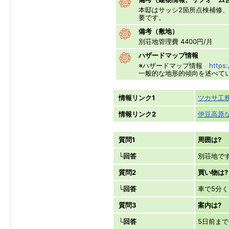
本邸はサッシ2箇所点検補修
要です。
備考（敷地）
別荘地管理費 4400円/月
ハザードマップ情報
※ハザードマップ情報
https:
一般的な地形的傾向を述べて
情報リンク1
ツカサ工
情報リンク2
伊豆高原な
質問1
周囲は?
└回答
別荘地で
質問2
買い物は?
└回答
車で5分
質問3
案内は?
└回答
5日前ま