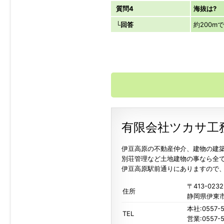
質問4
海抜は?
└回答
約200m
有限会社ツカサ工
伊豆高原の不動産仲介、建物の建
別荘管理など土地建物の事なら全
伊豆高原駅前通りにありますので
〒413-0232
住所
静岡県伊東市
本社:0557-5
TEL
営業:0557-5