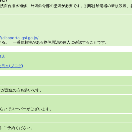
、洗面台排水補修、外装鉄骨部の塗装が必要です。別邸は給湯器の新規設置、
//disaportal.gsi.go.jp/
いる。 一番信頼性がある物件周辺の住人に確認することです。
務店
日々(ブログ)
すが定住の方も多いです。
くらいでスーパーがございます。
でにご予約ください。