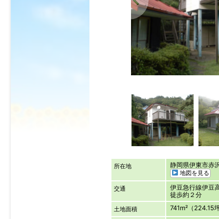
静岡県伊東市赤
所在地
地図を見る
伊豆急行線伊豆高
交通
徒歩約２分
741m²（224.15
土地面積