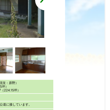
（現況：原野）
15坪）
（224.15坪）
の公道に接しています。