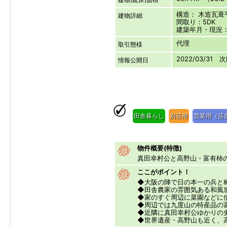
構造： 木造瓦
建物詳細
間取り：5DK
建築年月・現況
代理
取引態様
2022/03/31 
情報公開日
田舎暮らし
別荘用
営業用（店
物件概要(特徴)
真田幸村公と高野山・富有柿
ここがポイント！
◆大阪の陣で日の本一の兵と
◆田舎農家の雰囲気ある和風
◆家のすぐ周辺に菜園などに
◆周辺では九度山の特産品の
◆近隣に真田幸村公ゆかりの
◆世界遺産・高野山も近く、