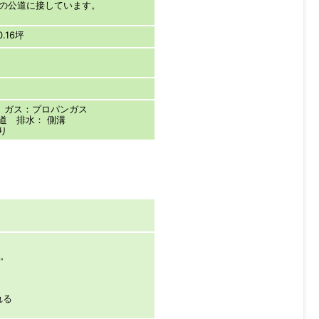
mの公道に接しています。
.16坪
 ガス：プロパンガス
道 排水： 側溝
り
件。
れる