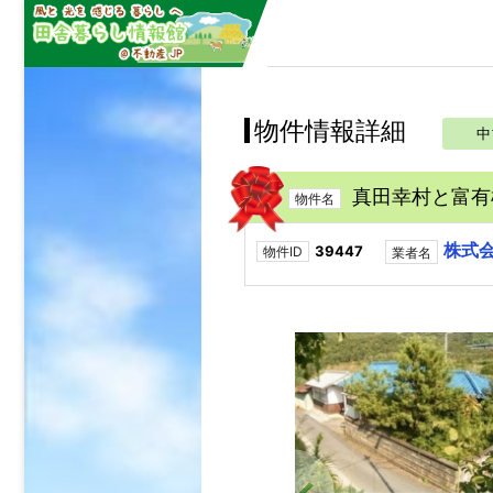
物件情報詳細
中
真田幸村と富有
物件名
株式
39447
物件ID
業者名