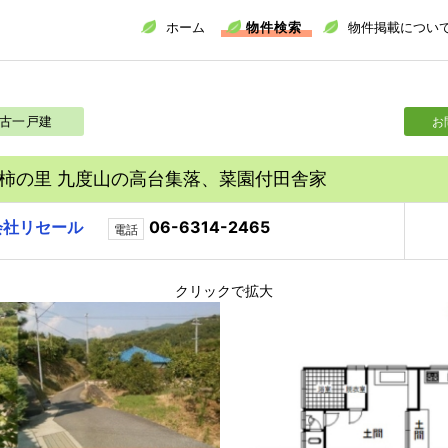
ホーム
物件検索
物件掲載につい
古一戸建
お
柿の里 九度山の高台集落、菜園付田舎家
会社リセール
06-6314-2465
電話
クリックで拡大