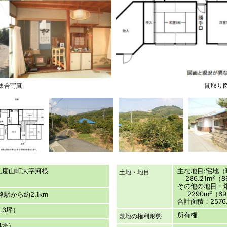
集合写真
間取り
郡九度山町大字河根
主な地目:宅地
土地・地目
286.21m²（8
その他の地目：
2290m²（69
路駅から約2.1km
合計面積：2576.
9.3坪）
所有権
敷地の権利形態
24坪）