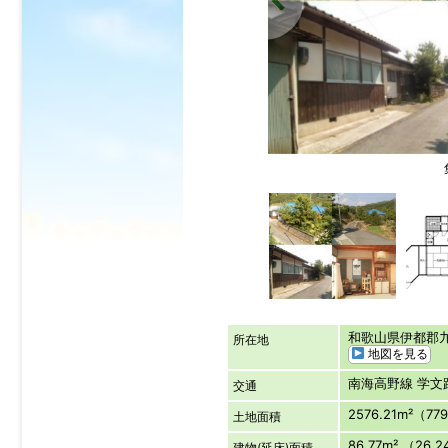
和歌山県伊都
所在地
地図を見る
南海高野線 学文
交通
2576.21m²（77
土地面積
86.77m² （26.
建物(延床)面積