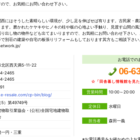
すので、お気軽にお問い合わせ下さい。
関西にはそうした素晴らしい環境が、少し足を伸ばせば有ります。古民家・農
ります。磨かれたケヤキやヒノキの柱や板の心地よい手触り、見渡す山間の風
掘り出し物の物件なども出てまいりますので、お気軽にお問い合わせ下さい。
等で別荘の建築や自宅の板張りリフォームもしております其方もご相談下さ
etwork.jp/
お電話での
北区西天満5-11-22
06-6
4-2465
4-2465
☆「田舎暮し情報館を見
91
営業時間
10:00～20:00
e-resale.com/cp-bin/blog/
5）第49749号
定休日
水曜日
物取引業協会・(公社)全国宅地建物取
会
担当者
森田一義
畿一円・三重
※お電話番号をお確かめの上お