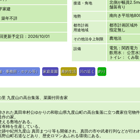
北側が幅員2.5
接道・角地
舗装有り
葺平家建
南向き平坦地800
地勢
：築年不詳
都市計画区域外
都市計画
指定無し
用途地域
次回更新予定日：2026/10/01
農地法
その他法令上制限
電気：関西電力
設備
飲用水： 公営水
トイレ： くみ取
舗・事務所・ホテル等）
家庭菜園
農的生活
川の近く
釣り
の里 九度山の高台集落、菜園付田舎家
称された真田幸村公ゆかりの和歌山県九度山町の高台集落に立つ農家住宅物
造作の家。
使える敷地がある。
富有柿を生産している。
史跡や紀州九度山 真田まつり等も開催され、真田の市や武者行列などが行わ
高野山町石道などあり、歴史ロマンあふれる環境にある。