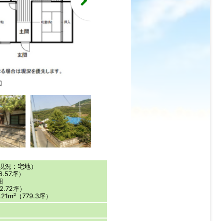
図
（現況：宅地）
6.57坪）
畑
2.72坪）
21m²（779.3坪）