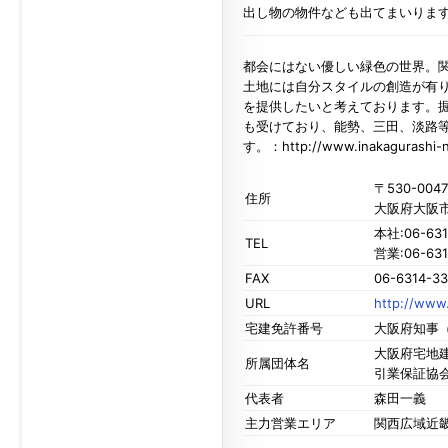
出し物の物件なども出てまいりま
都会にはない優しい緑色の世界。
土地には自分スタイルの創造が有
を提供したいと考えております。
も受けており、能勢、三田、淡路
す。：http://www.inakagurashi-n
〒530-0047
住所
大阪府大阪市
本社:06-631
TEL
営業:06-631
FAX
06-6314-33
URL
http://www.
宅建免許番号
大阪府知事（
大阪府宅地建
所属団体名
引業保証協
代表者
森田一義
主力営業エリア
関西広域近