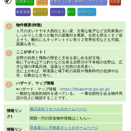
田舎暮らし
別荘用
営業用（店舗・事務所・ホテル等）
古民家
家庭菜園
農的生活
川の近く
釣り
温泉が近い
物件概要(特徴)
１尺の太いケヤキ大黒柱と太い梁、古風な板戸など古民家風の
しっかりした造りが魅力の菜園付き農家。台所も明るくすぐ使
えそう。離れにもキッチントイレ有り２世帯住宅なども可能。
菜園も有り。
ここがポイント！
吉野の自然と飛鳥の歴史と文化を楽しめる好立地。
南に下がればアユ釣りなど出来る吉野川や千本桜の吉野山、広
大な湖の津風呂湖、温泉など自然の名所多い。
北に上がれば、和漢薬と城下町の高取や飛鳥時代の史跡やお
寺、石舞台など有り。
ハザード、マップ情報
※ハザード、マップ情報
https://disaportal.gsi.go.jp/
一般的な地形的傾向を述べている。 一番信頼性がある物件周
辺の住人に確認することです。
株式会社リセールのホームページ
情報リン
ク1
関西一円の田舎物件情報はこちらへ
田舎暮らし不動産ネットのホームページ
情報リン