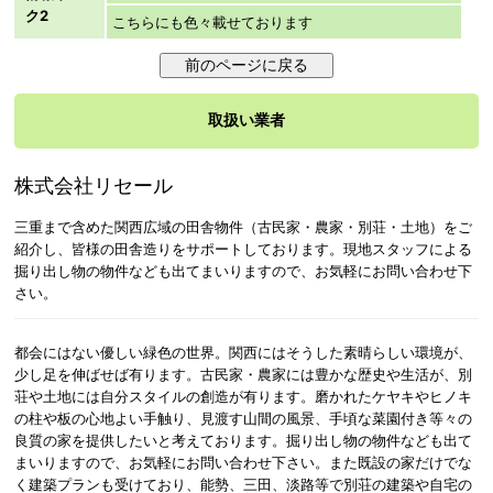
ク2
こちらにも色々載せております
取扱い業者
株式会社リセール
三重まで含めた関西広域の田舎物件（古民家・農家・別荘・土地）をご
紹介し、皆様の田舎造りをサポートしております。現地スタッフによる
掘り出し物の物件なども出てまいりますので、お気軽にお問い合わせ下
さい。
都会にはない優しい緑色の世界。関西にはそうした素晴らしい環境が、
少し足を伸ばせば有ります。古民家・農家には豊かな歴史や生活が、別
荘や土地には自分スタイルの創造が有ります。磨かれたケヤキやヒノキ
の柱や板の心地よい手触り、見渡す山間の風景、手頃な菜園付き等々の
良質の家を提供したいと考えております。掘り出し物の物件なども出て
まいりますので、お気軽にお問い合わせ下さい。また既設の家だけでな
く建築プランも受けており、能勢、三田、淡路等で別荘の建築や自宅の