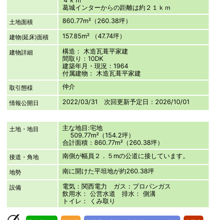
葛城インターからの距離は約２１ｋｍ
860.77m²（260.38坪）
土地面積
157.85m² （47.74坪）
建物(延床)面積
構造： 木造瓦葺平家建
建物詳細
間取り：10DK
建築年月・現況：1964
付属建物： 木造瓦葺平家建
仲介
取引態様
2022/03/31 次回更新予定日：2026/10/01
情報公開日
主な地目:宅地
土地・地目
509.77m²（154.2坪）
合計面積：860.77m²（260.38坪）
南側が幅員２．５mの公道に接しています。
接道・角地
南に開けた平坦地が約260.38坪
地勢
電気：関西電力 ガス：プロパンガス
設備
飲用水： 公営水道 排水： 側溝
トイレ： くみ取り