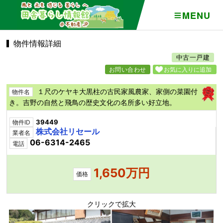
MENU
物件情報詳細
中古一戸建
お問い合わせ
お気に入りに追加
１尺のケヤキ大黒柱の古民家風農家、家側の菜園付
物件名
き。吉野の自然と飛鳥の歴史文化の名所多い好立地。
39449
物件ID
株式会社リセール
業者名
06-6314-2465
電話
1,650万円
価格
クリックで拡大