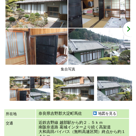
集合写真
奈良県吉野郡大淀町馬佐
地図を見る
所在地
近鉄吉野線 越部駅から約２．５ｋｍ
交通
南阪奈道路 葛城インターより続く高架道
大和高田バイパス（無料高速区間）終点から約１
４ｋｍ