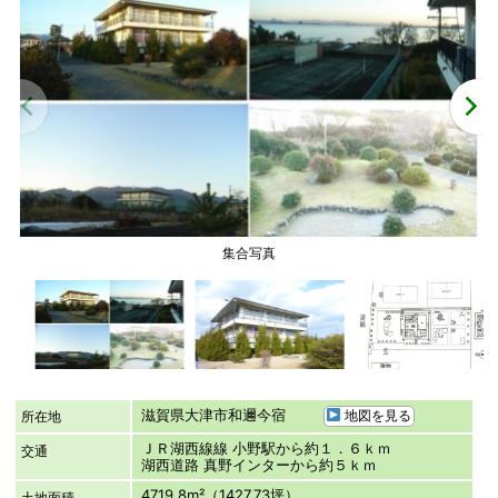
集合写真
滋賀県大津市和邇今宿
地図を見る
所在地
ＪＲ湖西線線 小野駅から約１．６ｋｍ
交通
湖西道路 真野インターから約５ｋｍ
4719.8m²（1427.73坪）
土地面積