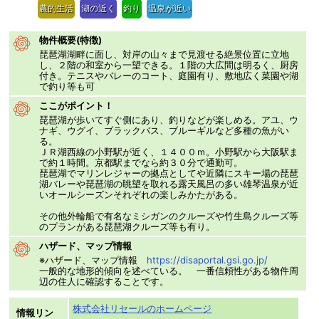
農的生活
湖の近く
釣り
温泉が近い
物件概要(特徴)
琵琶湖湖畔に面し、対岸の山々まで見渡せる絶景位置に立地
し、２階の和室から一望できる。１階の大広間は明るく、厨房
付き。テニスやバレーのコート、庭園有り、敷地広く菜園や湖
で釣り等も可
ここがポイント！
琵琶湖が歩いてすぐ側にあり、釣りなどが楽しめる。アユ、ウ
ナギ、ウグイ、ブラックバス、ブルーギルなど多種の魚がい
る。
ＪＲ湖西線の小野駅が近く、１４００ｍ。小野駅から大阪駅ま
で約１時間。京都駅までなら約３０分で通勤可。
琵琶湖でマリンレジャーの拠点としてや近隣にスキー場の琵琶
湖バレーや琵琶湖の眺望を取れる露天風呂の多い雄琴温泉が近
いオールシーズンそれぞれの楽しみかたがある。
その他外輪船で有名なミシガンのクルーズや竹生島クルーズ等
のプランがある琵琶湖クルーズ等も有り。
ハザード、マップ情報
※ハザード、マップ情報
https://disaportal.gsi.go.jp/
一般的な地形的傾向を述べている。 一番信頼性がある物件周
辺の住人に確認することです。
株式会社リセールのホームページ
情報リン