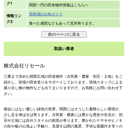
ク1
関西一円の田舎物件情報はこちらへ
琵琶湖のお魚ガイド
情報リン
ク2
食べた感想などもあって見所有ります。
取扱い業者
株式会社リセール
三重まで含めた関西広域の田舎物件（古民家・農家・別荘・土地）をご
紹介し、皆様の田舎造りをサポートしております。現地スタッフによる
掘り出し物の物件なども出てまいりますので、お気軽にお問い合わせ下
さい。
都会にはない優しい緑色の世界。関西にはそうした素晴らしい環境が、
少し足を伸ばせば有ります。古民家・農家には豊かな歴史や生活が、別
荘や土地には自分スタイルの創造が有ります。磨かれたケヤキやヒノキ
の柱や板の心地よい手触り、見渡す山間の風景、手頃な菜園付き等々の