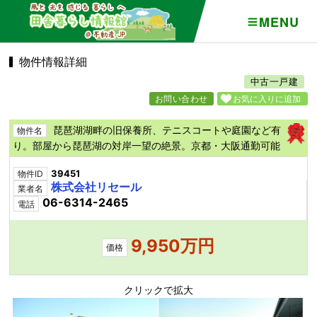
MENU
物件情報詳細
中古一戸建
お問い合わせ
お気に入りに追加
琵琶湖湖畔の旧保養所、テニスコートや庭園など有
物件名
り。部屋から琵琶湖の対岸一望の絶景。京都・大阪通勤可能
39451
物件ID
株式会社リセール
業者名
06-6314-2465
電話
9,950万円
価格
クリックで拡大