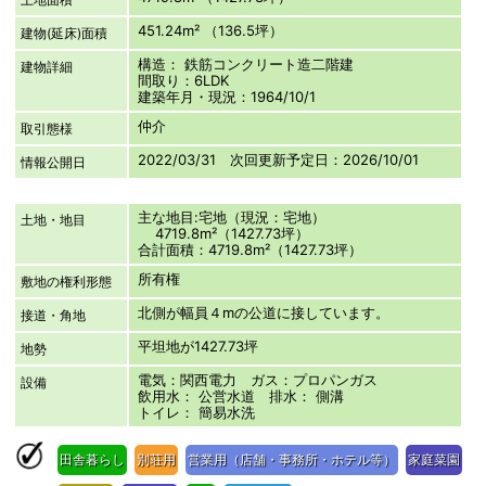
451.24m² （136.5坪）
建物(延床)面積
構造： 鉄筋コンクリート造二階建
建物詳細
間取り：6LDK
建築年月・現況：1964/10/1
仲介
取引態様
2022/03/31 次回更新予定日：2026/10/01
情報公開日
主な地目:宅地（現況：宅地）
土地・地目
4719.8m²（1427.73坪）
合計面積：4719.8m²（1427.73坪）
所有権
敷地の権利形態
北側が幅員４mの公道に接しています。
接道・角地
平坦地が1427.73坪
地勢
電気：関西電力 ガス：プロパンガス
設備
飲用水： 公営水道 排水： 側溝
トイレ： 簡易水洗
田舎暮らし
別荘用
営業用（店舗・事務所・ホテル等）
家庭菜園