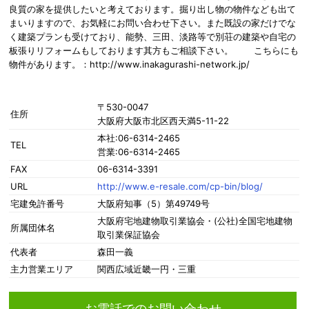
良質の家を提供したいと考えております。掘り出し物の物件なども出て
まいりますので、お気軽にお問い合わせ下さい。また既設の家だけでな
く建築プランも受けており、能勢、三田、淡路等で別荘の建築や自宅の
板張りリフォームもしております其方もご相談下さい。 こちらにも
物件があります。：http://www.inakagurashi-network.jp/
〒530-0047
住所
大阪府大阪市北区西天満5-11-22
本社:06-6314-2465
TEL
営業:06-6314-2465
FAX
06-6314-3391
URL
http://www.e-resale.com/cp-bin/blog/
宅建免許番号
大阪府知事（5）第49749号
大阪府宅地建物取引業協会・(公社)全国宅地建物
所属団体名
取引業保証協会
代表者
森田一義
主力営業エリア
関西広域近畿一円・三重
お電話でのお問い合わせ