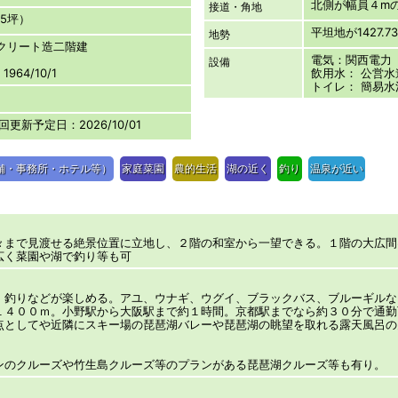
北側が幅員４m
接道・角地
6.5坪）
平坦地が1427.7
地勢
ンクリート造二階建
電気：関西電力
設備
964/10/1
飲用水： 公営水
トイレ： 簡易水
次回更新予定日：2026/10/01
舗・事務所・ホテル等）
家庭菜園
農的生活
湖の近く
釣り
温泉が近い
々まで見渡せる絶景位置に立地し、２階の和室から一望できる。１階の大広間
広く菜園や湖で釣り等も可
、釣りなどが楽しめる。アユ、ウナギ、ウグイ、ブラックバス、ブルーギルな
１４００ｍ。小野駅から大阪駅まで約１時間。京都駅までなら約３０分で通勤
点としてや近隣にスキー場の琵琶湖バレーや琵琶湖の眺望を取れる露天風呂の
。
ンのクルーズや竹生島クルーズ等のプランがある琵琶湖クルーズ等も有り。