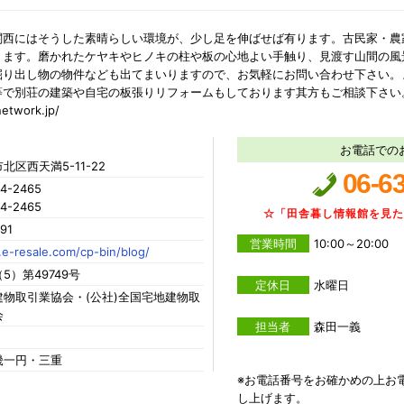
関西にはそうした素晴らしい環境が、少し足を伸ばせば有ります。古民家・農
ります。磨かれたケヤキやヒノキの柱や板の心地よい手触り、見渡す山間の風
掘り出し物の物件なども出てまいりますので、お気軽にお問い合わせ下さい。
等で別荘の建築や自宅の板張りリフォームもしております其方もご相談下さ
etwork.jp/
お電話での
北区西天満5-11-22
06-6
4-2465
4-2465
☆「田舎暮し情報館を見
91
営業時間
10:00～20:00
e-resale.com/cp-bin/blog/
5）第49749号
定休日
水曜日
物取引業協会・(公社)全国宅地建物取
会
担当者
森田一義
畿一円・三重
※お電話番号をお確かめの上お
し上げます。