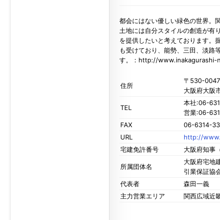
都会にはない優しい緑色の世界。
土地には自分スタイルの創造が有
を提供したいと考えております。
も受けており、能勢、三田、淡路
す。：http://www.inakagurashi-n
〒530-0047
住所
大阪府大阪市
本社:06-631
TEL
営業:06-631
FAX
06-6314-33
URL
http://www.
宅建免許番号
大阪府知事（
大阪府宅地建
所属団体名
引業保証協
代表者
森田一義
主力営業エリア
関西広域近