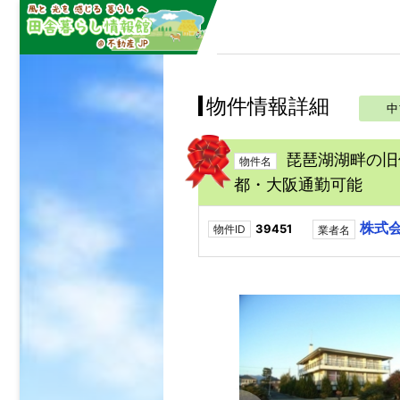
物件情報詳細
中
琵琶湖湖畔の旧
物件名
都・大阪通勤可能
株式
39451
物件ID
業者名