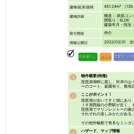
451.24m² （13
建物(延床)面積
構造： 鉄筋コ
建物詳細
間取り：6LDK
建築年月・現況：1
仲介
取引態様
2022/03/31 
情報公開日
田舎暮らし
別荘用
営業用（店
物件概要(特徴)
琵琶湖湖畔に面し、対岸の山
ーのコート、庭園有り、敷地
ここがポイント！
琵琶湖が歩いてすぐ側にあり
ＪＲ湖西線の小野駅が近く、
琵琶湖でマリンレジャーの拠
それぞれの楽しみかたがある
その他外輪船で有名なミシガ
ハザード、マップ情報