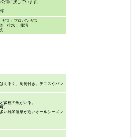
の公道に接しています。
3坪
 ガス：プロパンガス
道 排水： 側溝
洗
は明るく、厨房付き。テニスやバレ
ど多種の魚がいる。
可。
多い雄琴温泉が近いオールシーズン