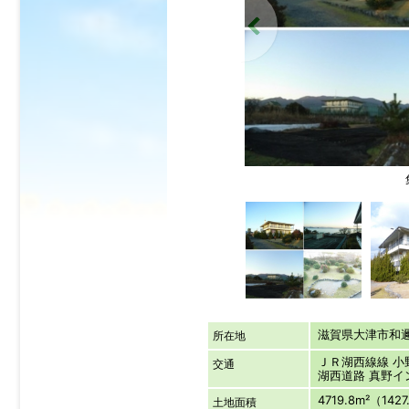
滋賀県大津市
所在地
ＪＲ湖西線線 小
交通
湖西道路 真野
4719.8m²（142
土地面積