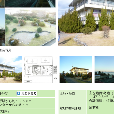
集合写真
主な地目:宅地
和邇今宿
地図を見る
土地・地目
4719.8m²（14
合計面積：4719.
野駅から約１．６ｋｍ
インターから約５ｋｍ
所有権
敷地の権利形態
7.73坪）