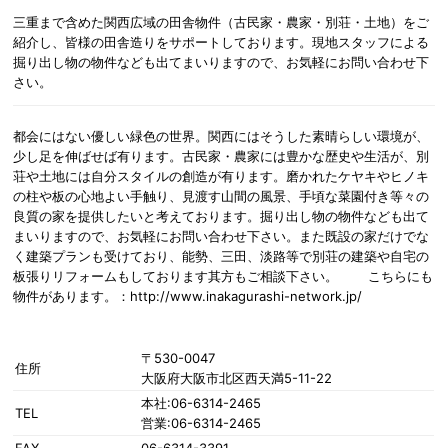
三重まで含めた関西広域の田舎物件（古民家・農家・別荘・土地）をご
紹介し、皆様の田舎造りをサポートしております。現地スタッフによる
掘り出し物の物件なども出てまいりますので、お気軽にお問い合わせ下
さい。
都会にはない優しい緑色の世界。関西にはそうした素晴らしい環境が、
少し足を伸ばせば有ります。古民家・農家には豊かな歴史や生活が、別
荘や土地には自分スタイルの創造が有ります。磨かれたケヤキやヒノキ
の柱や板の心地よい手触り、見渡す山間の風景、手頃な菜園付き等々の
良質の家を提供したいと考えております。掘り出し物の物件なども出て
まいりますので、お気軽にお問い合わせ下さい。また既設の家だけでな
く建築プランも受けており、能勢、三田、淡路等で別荘の建築や自宅の
板張りリフォームもしております其方もご相談下さい。 こちらにも
物件があります。：http://www.inakagurashi-network.jp/
〒530-0047
住所
大阪府大阪市北区西天満5-11-22
本社:06-6314-2465
TEL
営業:06-6314-2465