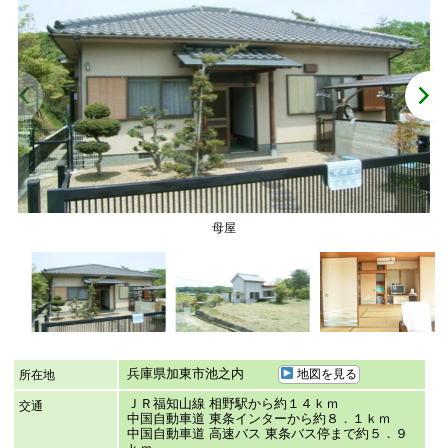
母屋
兵庫県加東市池之内
地図を見る
所在地
ＪＲ福知山線 相野駅から約１４ｋｍ
交通
中国自動車道 東条インターから約８．１ｋｍ
中国自動車道 高速バス 東条バス停まで約５．９
ｋｍ