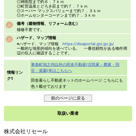
◎神医院まで約６．７ｋｍ
◎町営温泉とどろき莊まで約７．７ｋｍ
◎スーパー マックスバリューまで約７．３ｋｍ
◎ホームセンターコーナンまで約７．３ｋｍ
備考（建物情報、リフォーム含む）
補修不要です。
ハザード、マップ情報
※ハザード、マップ情報
https://disaportal.gsi.go.jp/
一般的な地形的傾向を述べている。 一番信頼性がある物件周
辺の住人に確認することです。
東条町池之内以外の田舎不動産(古民家・農家・別
荘・菜園)等はこちらへ
情報リン
ク1
田舎暮らし不動産ネットのホームページ こちらにも
色々載せております
取扱い業者
株式会社リセール