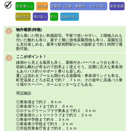
田舎暮らし
別荘用
営業用（店舗・事務所・ホテル等）
家庭菜園
農的生活
湖の近く
釣り
温泉が近い
物件概要(特徴)
落ち着いた明るい和風邸宅。平家で使いやすい。２階物入れも
付いた離れも有り。家すぐ横に借地菜園用地も有り。菜園生活
も充分楽しめる。最寄り駅相野駅から大阪駅まで約１時間で通
勤可能。
ここがポイント！
縁側から見える風景も良く。屋根付きバーベキュウ台も有り。
収納も離れが有るので効率よく使えそう。近隣に広大な東条湖
もありバス釣りやボート乗りも楽しめ。
夏には流れるプールも開かれる遊園地・東条湖ランドも有る。
町営温泉とどろき莊まで約７．７ｋｍ、その途中に高速バス乗
り場やスーパー、ホームセンターなどもある。
周辺施設
◎東条湖まで約２．８ｋｍ
◎東条湖ランドまで約２．６ｋｍ
◎ホテルグリーンプラザ東条まで約２．３ｋｍ
◎東条湖カントリークラブまで約２．２ｋｍ
◎東条中学校まで約６．３ｋｍ
◎東条東小学校まで約５．２ｋｍ
◎市役所東条庁舎まで約６．１ｋｍ