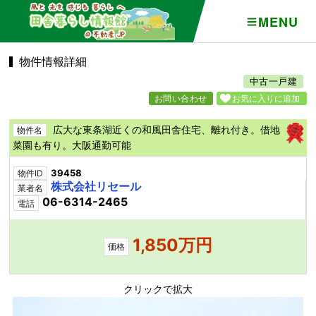
MENU
物件情報詳細
中古一戸建
お問い合わせ
お気に入りに追加
広大な東条湖近くの和風田舎住宅、離れ付き。借地
物件名
菜園も有り。大阪通勤可能
39458
物件ID
株式会社リセール
業者名
06-6314-2465
電話
1,850万円
価格
クリックで拡大