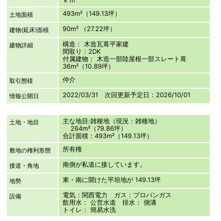
493m²（149.13坪）
土地面積
90m² （27.22坪）
建物(延床)面積
構造： 木造瓦葺平家建
建物詳細
間取り：2DK
付属建物： 木造一部陸屋根一部スレート葺
36m²（10.89坪）
仲介
取引態様
2022/03/31 次回更新予定日：2026/10/01
情報公開日
主な地目:雑種地（現況：雑種地）
土地・地目
264m²（79.86坪）
合計面積：493m²（149.13坪）
所有権
敷地の権利形態
南側が私道に接しています。
接道・角地
東・南に開けた平坦地が 149.13坪
地勢
電気：関西電力 ガス：プロパンガス
設備
飲用水： 公営水道 排水： 側溝
トイレ： 簡易水洗