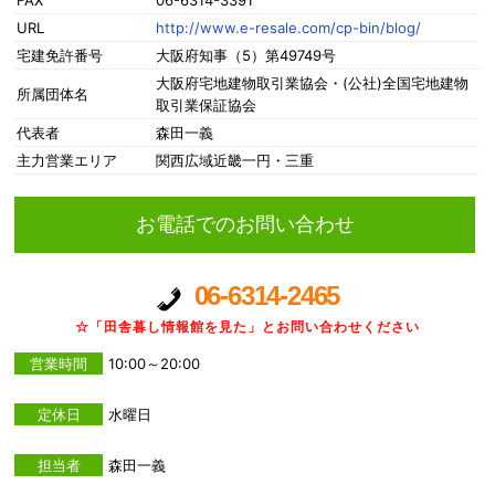
FAX
06-6314-3391
URL
http://www.e-resale.com/cp-bin/blog/
宅建免許番号
大阪府知事（5）第49749号
大阪府宅地建物取引業協会・(公社)全国宅地建物
所属団体名
取引業保証協会
代表者
森田一義
主力営業エリア
関西広域近畿一円・三重
お電話でのお問い合わせ
06-6314-2465
☆「田舎暮し情報館を見た」とお問い合わせください
営業時間
10:00～20:00
定休日
水曜日
担当者
森田一義