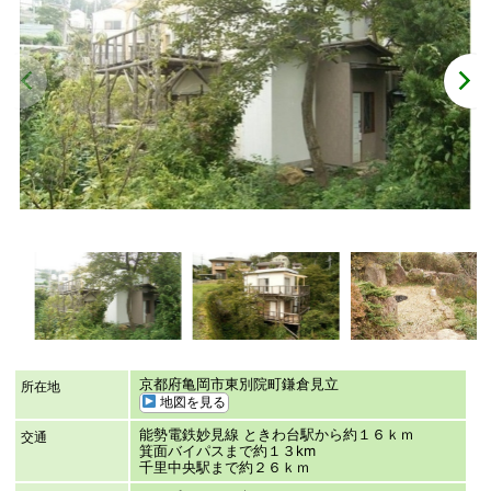
京都府亀岡市東別院町鎌倉見立
所在地
地図を見る
能勢電鉄妙見線 ときわ台駅から約１６ｋｍ
交通
箕面バイパスまで約１３km
千里中央駅まで約２６ｋｍ