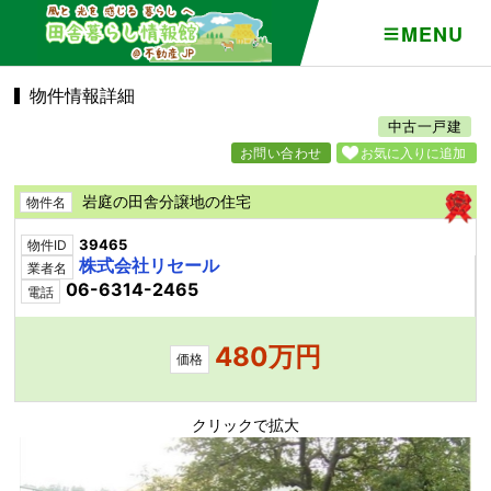
MENU
物件情報詳細
中古一戸建
お問い合わせ
お気に入りに追加
岩庭の田舎分譲地の住宅
物件名
39465
物件ID
株式会社リセール
業者名
06-6314-2465
電話
480万円
価格
クリックで拡大