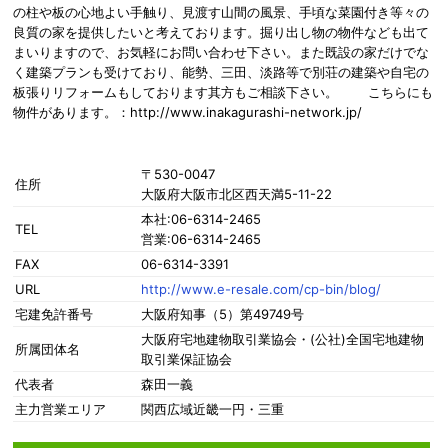
の柱や板の心地よい手触り、見渡す山間の風景、手頃な菜園付き等々の
良質の家を提供したいと考えております。掘り出し物の物件なども出て
まいりますので、お気軽にお問い合わせ下さい。また既設の家だけでな
く建築プランも受けており、能勢、三田、淡路等で別荘の建築や自宅の
板張りリフォームもしております其方もご相談下さい。 こちらにも
物件があります。：http://www.inakagurashi-network.jp/
〒530-0047
住所
大阪府大阪市北区西天満5-11-22
本社:06-6314-2465
TEL
営業:06-6314-2465
FAX
06-6314-3391
URL
http://www.e-resale.com/cp-bin/blog/
宅建免許番号
大阪府知事（5）第49749号
大阪府宅地建物取引業協会・(公社)全国宅地建物
所属団体名
取引業保証協会
代表者
森田一義
主力営業エリア
関西広域近畿一円・三重