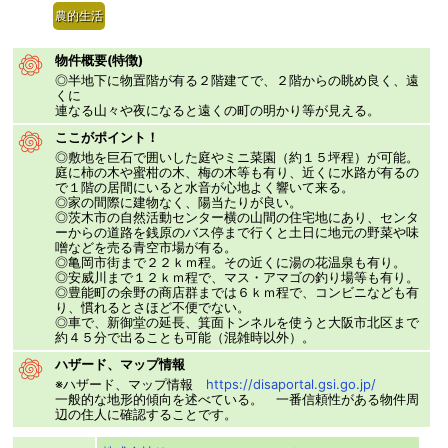
農的生活
物件概要(特徴)
◎半地下に物置階が有る２階建てで、２階からの眺め良く、遠
くに
連なる山々や夜になると遠くの町の明かり等が見える。
ここがポイント！
◎敷地を巨石で囲いした庭やミニ菜園（約１５坪程）が可能。
庭に柿の木や蜜柑の木、梅の木等も有り、近くに水路が有るの
で１階の居間にいると水音が心地よく響いて来る。
◎家の間際に建物なく、陽当たりが良い。
◎茨木市の自然活動センター横の山間の住宅地にあり、センタ
ーからの道路を銭原のバス停まで行くと土日に地元の野菜や味
噌などを売る青空市場が有る。
◎亀岡市街まで２２ｋｍ程。その近くに湯の花温泉も有り。
◎安威川まで１２ｋｍ程で、マス・アマゴの釣り場等も有り。
◎豊能町の余野の商店群までは６ｋｍ程で、コンビニなども有
り、慣れるとさほど不便でない。
◎車で、新御堂の延長、箕面トンネルを使うと大阪市北区まで
約４５分で出ることも可能（混雑時以外）。
ハザード、マップ情報
※ハザード、マップ情報
https://disaportal.gsi.go.jp/
一般的な地形的傾向を述べている。 一番信頼性がある物件周
辺の住人に確認することです。