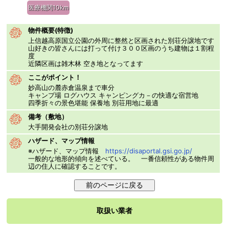
医療機関10km
物件概要(特徴)
上信越高原国立公園の外周に整然と区画された別荘分譲地です
山好きの皆さんには打って付け３００区画のうち建物は１割程
度
近隣区画は雑木林 空き地となってます
ここがポイント！
妙高山の麓赤倉温泉まで車分
キャンプ場 ログハウス キャンピングカ－の快適な宿営地
四季折々の景色堪能 保養地 別荘用地に最適
備考（敷地）
大手開発会社の別荘分譲地
ハザード、マップ情報
※ハザード、マップ情報
https://disaportal.gsi.go.jp/
一般的な地形的傾向を述べている。 一番信頼性がある物件周
辺の住人に確認することです。
取扱い業者