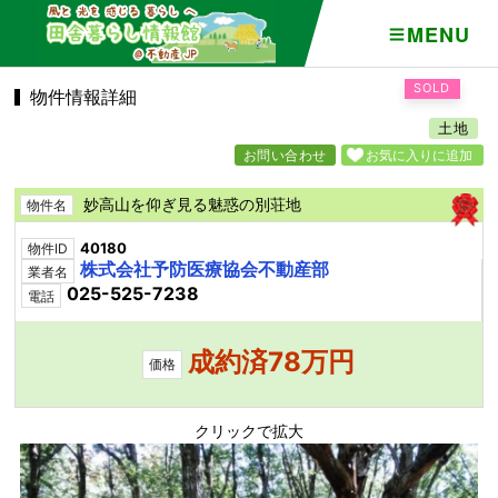
MENU
SOLD
物件情報詳細
土地
お問い合わせ
お気に入りに追加
妙高山を仰ぎ見る魅惑の別荘地
物件名
40180
物件ID
株式会社予防医療協会不動産部
業者名
025-525-7238
電話
成約済78万円
価格
クリックで拡大