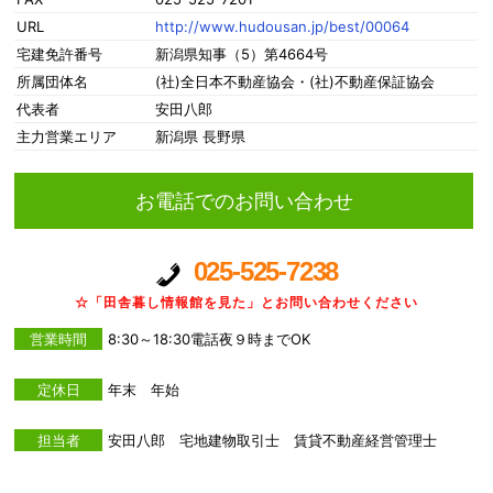
URL
http://www.hudousan.jp/best/00064
宅建免許番号
新潟県知事（5）第4664号
所属団体名
(社)全日本不動産協会・(社)不動産保証協会
代表者
安田八郎
主力営業エリア
新潟県 長野県
お電話でのお問い合わせ
025-525-7238
☆「田舎暮し情報館を見た」とお問い合わせください
営業時間
8:30～18:30電話夜９時までOK
定休日
年末 年始
担当者
安田八郎 宅地建物取引士 賃貸不動産経営管理士