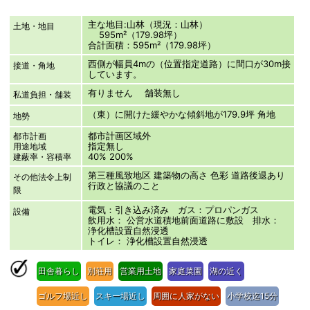
主な地目:山林（現況：山林）
土地・地目
595m²（179.98坪）
合計面積：595m²（179.98坪）
西側が幅員4mの（位置指定道路）に間口が30m接
接道・角地
しています。
有りません 舗装無し
私道負担・舗装
（東）に開けた緩やかな傾斜地が179.9坪 角地
地勢
都市計画区域外
都市計画
指定無し
用途地域
40% 200%
建蔽率・容積率
第三種風致地区 建築物の高さ 色彩 道路後退あり
その他法令上制
行政と協議のこと
限
電気：引き込み済み ガス：プロパンガス
設備
飲用水： 公営水道積地前面道路に敷設 排水：
浄化槽設置自然浸透
トイレ： 浄化槽設置自然浸透
田舎暮らし
別荘用
営業用土地
家庭菜園
湖の近く
ゴルフ場近し
スキー場近し
周囲に人家がない
小学校迄15分