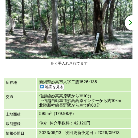
良く手入れされてます
新潟県妙高市大字二股1526-135
所在地
地図を見る
信越線妙高高原駅から車10分
交通
上信越自動車道妙高高原インターから約10km
北陸新幹線長野駅から車で約60分
595m²（179.98坪）
土地面積
仲介 仲介手数料：42,120円
取引態様
2023/09/13 次回更新予定日：2026/09/13
情報公開日