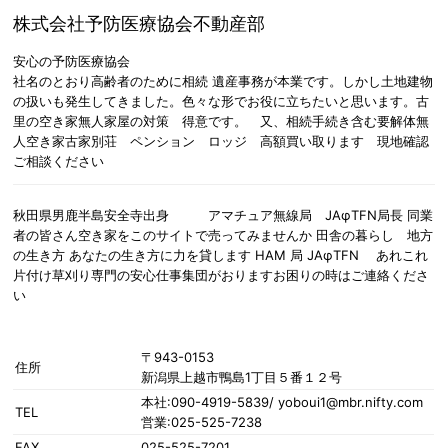
株式会社予防医療協会不動産部
安心の予防医療協会
社名のとおり高齢者のために相続 遺産事務が本業です。しかし土地建物
の扱いも発生してきました。色々な形でお役に立ちたいと思います。古
里の空き家無人家屋の対策 得意です。 又、相続手続き含む要解体無
人空き家古家別荘 ペンション ロッジ 高額買い取ります 現地確認
ご相談ください
秋田県男鹿半島安全寺出身 アマチュア無線局 JAφTFN局長 同業
者の皆さん空き家をこのサイトで売ってみませんか 田舎の暮らし 地方
の生き方 あなたの生き方に力を貸します HAM 局 JAφTFN あれこれ
片付け草刈り専門の安心仕事集団がおりますお困りの時はご連絡くださ
い
〒943-0153
住所
新潟県上越市鴨島1丁目５番１２号
本社:090-4919-5839/ yoboui1@mbr.nifty.com
TEL
営業:025-525-7238
FAX
025-525-7201