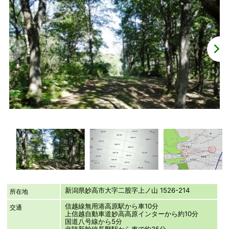
新潟県妙高市大字二股字上ノ山 1526-214
所在地
信越線無用港高原駅から車10分
交通
上信越自動車道妙高高原インターから約10分
国道八号線から5分
北陸新幹線長野駅から車で約35分