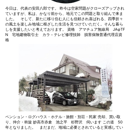
今日は、代表の安田八郎です。 昨今は空家問題がクローズアップされ
ていますが、私は、かなり前から、地元でこの問題と取り組んで来ま
した。 そして、新たに移り住む人にも信頼され喜ばれる、四季折々
の風土を楽しみ地域に根ざした生活を見つけていただく。そんな暮ら
しを支援したいと考えております。 資格 アマチュア無線局 JAφTF
N 宅地建物取引士 カラ－テレビ修理技師 損害保険普通代理店資
格
ペンション・ログハウス・ホテル・旅館・別荘・民家 売却、買い取
り、仲介・斡旋 妙高市赤倉 池之平 杉野沢 伺います この道 50
年となりました。 まだまだ、地域に必要とされていると実感してい