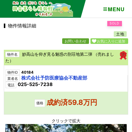
MENU
SOLD
物件情報詳細
土地
お問い合わせ
お気に入りに追加
妙高山を仰ぎ見る魅惑の別荘地第二弾 （売れまし
物件名
た）
40184
物件ID
株式会社予防医療協会不動産部
業者名
025-525-7238
電話
成約済59.8万円
価格
クリックで拡大