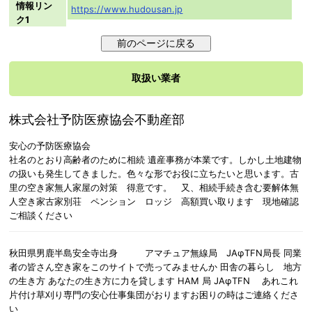
情報リン
https://www.hudousan.jp
ク1
取扱い業者
株式会社予防医療協会不動産部
安心の予防医療協会
社名のとおり高齢者のために相続 遺産事務が本業です。しかし土地建物
の扱いも発生してきました。色々な形でお役に立ちたいと思います。古
里の空き家無人家屋の対策 得意です。 又、相続手続き含む要解体無
人空き家古家別荘 ペンション ロッジ 高額買い取ります 現地確認
ご相談ください
秋田県男鹿半島安全寺出身 アマチュア無線局 JAφTFN局長 同業
者の皆さん空き家をこのサイトで売ってみませんか 田舎の暮らし 地方
の生き方 あなたの生き方に力を貸します HAM 局 JAφTFN あれこれ
片付け草刈り専門の安心仕事集団がおりますお困りの時はご連絡くださ
い