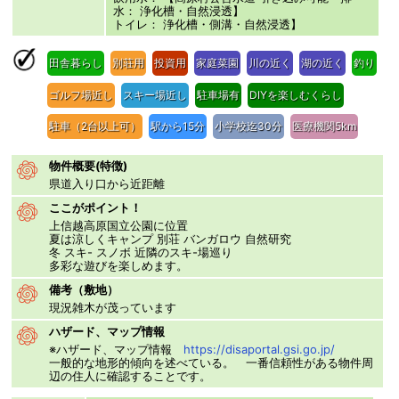
水： 浄化槽・自然浸透】
トイレ： 浄化槽・側溝・自然浸透】
田舎暮らし
別荘用
投資用
家庭菜園
川の近く
湖の近く
釣り
ゴルフ場近し
スキー場近し
駐車場有
DIYを楽しむくらし
駐車（2台以上可）
駅から15分
小学校迄30分
医療機関5km
物件概要(特徴)
県道入り口から近距離
ここがポイント！
上信越高原国立公園に位置
夏は涼しくキャンプ 別荘 バンガロウ 自然研究
冬 スキ- スノボ 近隣のスキ-場巡り
多彩な遊びを楽しめます。
備考（敷地）
現況雑木が茂っています
ハザード、マップ情報
※ハザード、マップ情報
https://disaportal.gsi.go.jp/
一般的な地形的傾向を述べている。 一番信頼性がある物件周
辺の住人に確認することです。