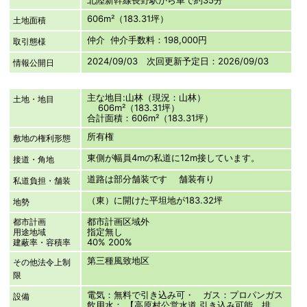
606m²（183.31坪）
土地面積
仲介 仲介手数料：198,000円
取引態様
2024/09/03 次回更新予定日：2026/09/03
情報公開日
主な地目:山林（現況：山林）
土地・地目
606m²（183.31坪）
合計面積：606m²（183.31坪）
所有権
敷地の権利形態
東側が幅員4mの私道に12m接しています。
接道・角地
道路は部分舗装です 舗装有り
私道負担・舗装
（東）に開けた平坦地が183.32坪
地勢
都市計画区域外
都市計画
指定無し
用途地域
40% 200%
建蔽率・容積率
第三種風致地区
その他法令上制
限
電気：無料で引き込み可・ ガス：プロパンガス
設備
飲用水： 【高原村公営水道 引き込み可能 排