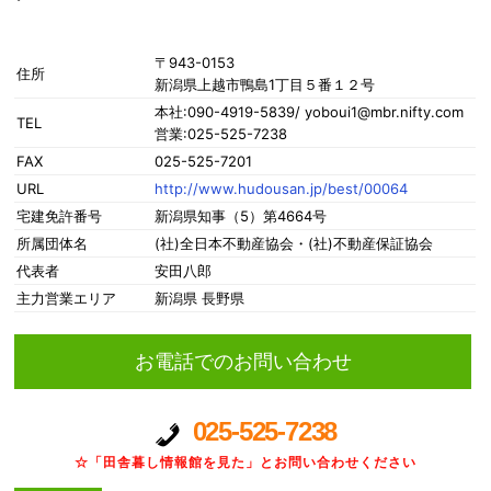
〒943-0153
住所
新潟県上越市鴨島1丁目５番１２号
本社:090-4919-5839/ yoboui1@mbr.nifty.com
TEL
営業:025-525-7238
FAX
025-525-7201
URL
http://www.hudousan.jp/best/00064
宅建免許番号
新潟県知事（5）第4664号
所属団体名
(社)全日本不動産協会・(社)不動産保証協会
代表者
安田八郎
主力営業エリア
新潟県 長野県
お電話でのお問い合わせ
025-525-7238
☆「田舎暮し情報館を見た」とお問い合わせください