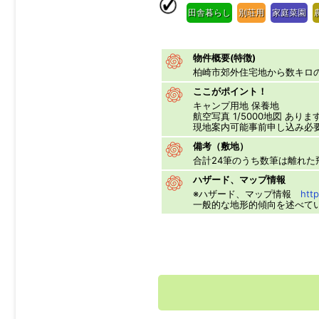
田舎暮らし
別荘用
家庭菜園
物件概要(特徴)
柏崎市郊外住宅地から数キロ
ここがポイント！
キャンプ用地 保養地
航空写真 1/5000地図 ありま
現地案内可能事前申し込み必
備考（敷地）
合計24筆のうち数筆は離れた
ハザード、マップ情報
※ハザード、マップ情報
http
一般的な地形的傾向を述べて