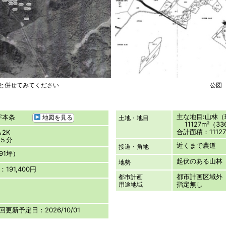
図と併せてみてください
公図
主な地目:山林
大字本条
地図を見る
土地・地目
11127m²（33
合計面積：11127
2K
１５分
近くまで農道
接道・角地
.91坪）
起伏のある山林
地勢
191,400円
都市計画区域外
都市計画
指定無し
用途地域
次回更新予定日：2026/10/01