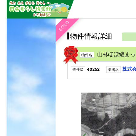
SOLD
物件情報詳細
山林ほぼ纏まっ
物件名
株式
40252
物件ID
業者名