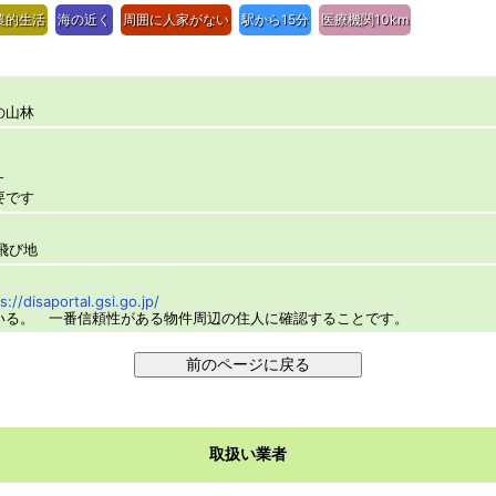
農的生活
海の近く
周囲に人家がない
駅から15分
医療機関10km
の山林
す
要です
飛び地
s://disaportal.gsi.go.jp/
いる。 一番信頼性がある物件周辺の住人に確認することです。
取扱い業者