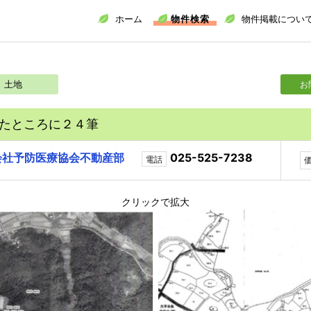
ホーム
物件検索
物件掲載につい
土地
お
たところに２４筆
会社予防医療協会不動産部
025-525-7238
電話
クリックで拡大