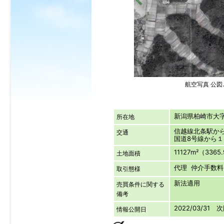
航空写真 公
新潟県柏崎市
所在地
信越線北条駅から
交通
国道8号線から
11127m²（3365
土地面積
代理 仲介手数料：
取引態様
新法適用
売買条件に関する
備考
2022/03/31 
情報公開日