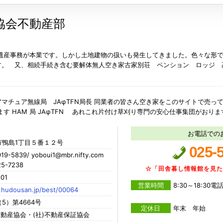
協会不動産部
 遺産事務が本業です。しかし土地建物の扱いも発生してきました。色々な形
す。 又、相続手続き含む要解体無人空き家古家別荘 ペンション ロッジ 
ュア無線局 JAφTFN局長 同業者の皆さん空き家をこのサイトで売って
す HAM 局 JAφTFN あれこれ片付け草刈り専門の安心仕事集団がおり
お電話での
市鴨島1丁目５番１２号
025-
9-5839/ yoboui1@mbr.nifty.com
5-7238
☆「田舎暮し情報館を見
201
営業時間
8:30～18:30
.hudousan.jp/best/00064
5）第4664号
定休日
年末 年始
不動産協会・(社)不動産保証協会