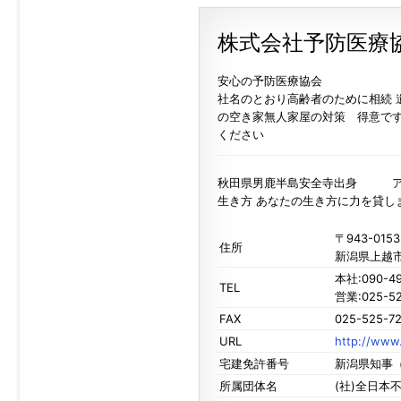
株式会社予防医療
安心の予防医療協会
社名のとおり高齢者のために相続
の空き家無人家屋の対策 得意で
ください
秋田県男鹿半島安全寺出身 アマチ
生き方 あなたの生き方に力を貸しま
〒943-0153
住所
新潟県上越
本社:090-491
TEL
営業:025-52
FAX
025-525-7
URL
http://www
宅建免許番号
新潟県知事（
所属団体名
(社)全日本