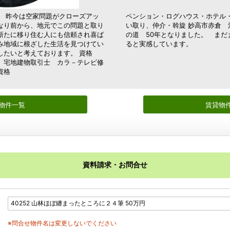
。 昨今は空家問題がクローズアッ
ペンション・ログハウス・ホテル
なり前から、地元でこの問題と取り
い取り、仲介・斡旋 妙高市赤倉 
新たに移り住む人にも信頼され喜ば
の道 50年となりました。 まだ
み地域に根ざした生活を見つけてい
ると実感しています。
したいと考えております。 資格
N 宅地建物取引士 カラ－テレビ修
理店資格
物件一覧
賃貸物
資料請求・お問合せ
※問合せ物件名は変更しないでください