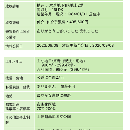
構造： 木造地下1階地上2階
建物詳細
間取り：16LDK
建築年月・現況：1984/01/01 居住中
仲介 仲介手数料：495,600円
取引態様
ありがとうございました 売れました
売買条件に関す
る備考
2023/09/08 次回更新予定日：2026/09/08
情報公開日
主な地目:原野（現況：宅地）
土地・地目
990m²（299.47坪）
合計面積：990m²（299.47坪）
公道に全面27ｍ
接道・角地
ありません 舗装有り
私道負担・舗装
緩やかな東側に傾斜
地勢
市街化区域
都市計画
70% 200%
建蔽率・容積率
上信越高原国立公園
その他法令上制
限