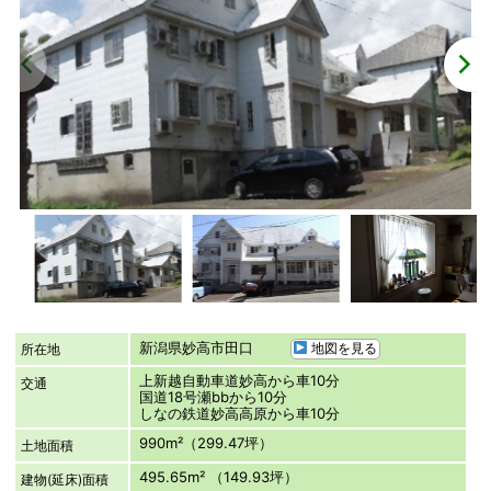
新潟県妙高市田口
地図を見る
所在地
上新越自動車道妙高から車10分
交通
国道18号瀬bbから10分
しなの鉄道妙高高原から車10分
990m²（299.47坪）
土地面積
495.65m² （149.93坪）
建物(延床)面積