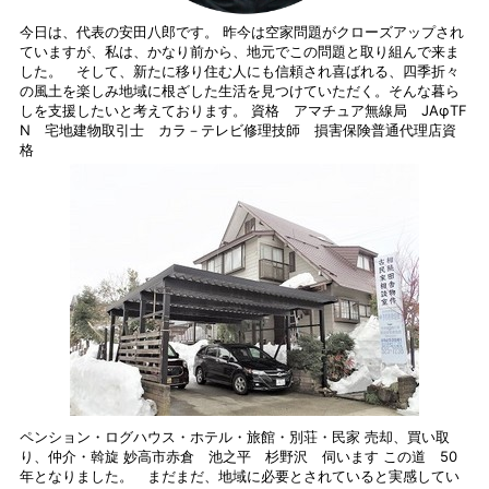
今日は、代表の安田八郎です。 昨今は空家問題がクローズアップされ
ていますが、私は、かなり前から、地元でこの問題と取り組んで来ま
した。 そして、新たに移り住む人にも信頼され喜ばれる、四季折々
の風土を楽しみ地域に根ざした生活を見つけていただく。そんな暮ら
しを支援したいと考えております。 資格 アマチュア無線局 JAφTF
N 宅地建物取引士 カラ－テレビ修理技師 損害保険普通代理店資
格
ペンション・ログハウス・ホテル・旅館・別荘・民家 売却、買い取
り、仲介・斡旋 妙高市赤倉 池之平 杉野沢 伺います この道 50
年となりました。 まだまだ、地域に必要とされていると実感してい