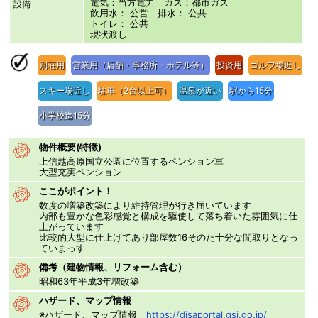
電気：当方電力 ガス：都市ガス
設備
飲用水： 公営 排水： 公共
トイレ： 公共
現状渡し
別荘用
営業用（店舗・事務所・ホテル等）
投資用
ゴルフ場近し
スキー場近し
駐車（2台以上可）
温泉が近い
駅から15分
小学校迄15分
物件概要(特徴)
上信越高原国立公園に位置するペンション軍
大型充実ペンション
ここがポイント！
数度の増築改築により維持管理が行き届いています
内部も豊かな色彩感覚と構成を駆使して落ち着いた雰囲気に仕
上がっています
比較的大型に仕上げてあり部屋数16そのた十分な間取りとなっ
ていまっす
備考（建物情報、リフォーム含む）
昭和63年平成3年増改築
ハザード、マップ情報
※ハザード、マップ情報
https://disaportal.gsi.go.jp/