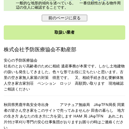
一般的な地形的傾向を述べている。 一番信頼性がある物件周
辺の住人に確認することです。
取扱い業者
株式会社予防医療協会不動産部
安心の予防医療協会
社名のとおり高齢者のために相続 遺産事務が本業です。しかし土地建物
の扱いも発生してきました。色々な形でお役に立ちたいと思います。古
里の空き家無人家屋の対策 得意です。 又、相続手続き含む要解体無
人空き家古家別荘 ペンション ロッジ 高額買い取ります 現地確認
ご相談ください
秋田県男鹿半島安全寺出身 アマチュア無線局 JAφTFN局長 同業
者の皆さん空き家をこのサイトで売ってみませんか 田舎の暮らし 地方
の生き方 あなたの生き方に力を貸します HAM 局 JAφTFN あれこれ
片付け草刈り専門の安心仕事集団がおりますお困りの時はご連絡くださ
い