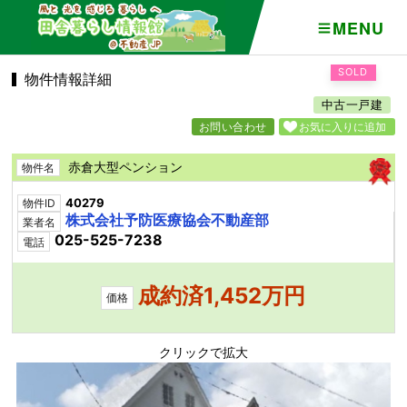
MENU
SOLD
物件情報詳細
中古一戸建
お問い合わせ
お気に入りに追加
赤倉大型ペンション
物件名
40279
物件ID
株式会社予防医療協会不動産部
業者名
025-525-7238
電話
成約済1,452万円
価格
クリックで拡大