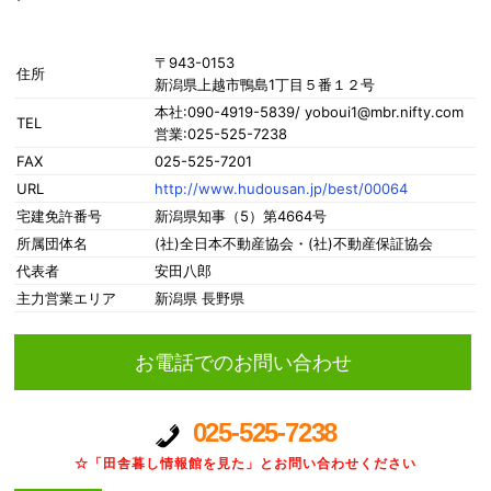
〒943-0153
住所
新潟県上越市鴨島1丁目５番１２号
本社:090-4919-5839/ yoboui1@mbr.nifty.com
TEL
営業:025-525-7238
FAX
025-525-7201
URL
http://www.hudousan.jp/best/00064
宅建免許番号
新潟県知事（5）第4664号
所属団体名
(社)全日本不動産協会・(社)不動産保証協会
代表者
安田八郎
主力営業エリア
新潟県 長野県
お電話でのお問い合わせ
025-525-7238
☆「田舎暮し情報館を見た」とお問い合わせください