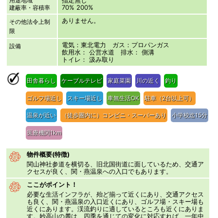
用途地域
70% 200%
建蔽率・容積率
ありません。
その他法令上制
限
電気：東北電力 ガス：プロパンガス
設備
飲用水： 公営水道 排水： 側溝
トイレ： 汲み取り
田舎暮らし
ケーブルテレビ
家庭菜園
川の近く
釣り
ゴルフ場近し
スキー場近し
車無生活OK
駐車（2台以上可）
温泉が近い
（徒歩圏内に）コンビニ・スーパーあり
小学校迄15分
医療機関1km
物件概要(特徴)
関山神社参道を横切る、旧北国街道に面しているため、交通ア
クセスが良く、関・燕温泉への入口でもあります。
ここがポイント！
必要な生活インフラが、殆ど揃って近くにあり、交通アクセス
も良く、関・燕温泉の入口近くにあり、ゴルフ場・スキー場も
近くにあります。渓流釣りに適しているところも近くにありま
す。妙高山の麓は、四季を通じての変化に対応すれば、一年中