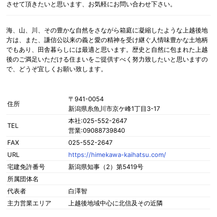
させて頂きたいと思います、お気軽にお問い合わせ下さい。
海、山、川、その豊かな自然をさながら箱庭に凝縮したような上越後地
方は、また、謙信公以来の義と愛の精神を受け継ぐ人情味豊かな土地柄
でもあり、田舎暮らしには最適と思います。歴史と自然に包まれた上越
後のご満足いただける住まいをご提供すべく努力致したいと思いますの
で、どうぞ宜しくお願い致します。
〒941-0054
住所
新潟県糸魚川市京ケ峰1丁目3-17
本社:025-552-2647
TEL
営業:09088739840
FAX
025-552-2647
URL
https://himekawa-kaihatsu.com/
宅建免許番号
新潟県知事（2）第5419号
所属団体名
代表者
白澤智
主力営業エリア
上越後地域中心に北信及その近隣