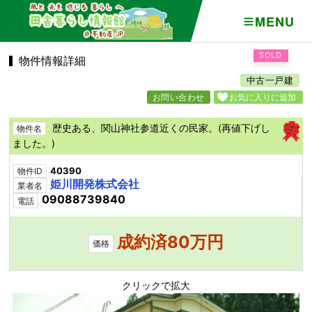
MENU
SOLD
物件情報詳細
中古一戸建
お問い合わせ
お気に入りに追加
歴史ある、関山神社参道近くの民家。(再値下げし
物件名
ました。)
40390
物件ID
姫川開発株式会社
業者名
09088739840
電話
成約済80万円
価格
クリックで拡大