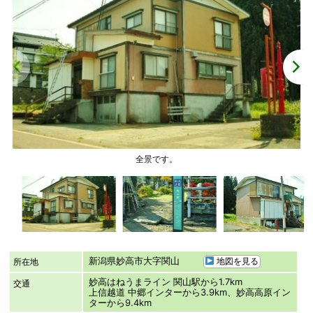
全景です。
新潟県妙高市大字関山
地図を見る
所在地
妙高はねうまライン 関山駅から1.7km
交通
上信越道 中郷インターから3.9km、妙高高原イン
ターから9.4km