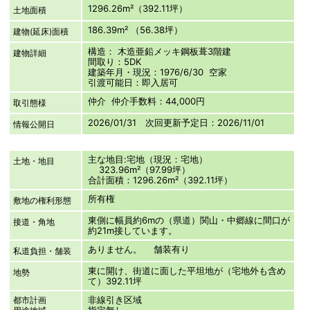
1296.26m²（392.11坪）
土地面積
186.39m² （56.38坪）
建物(延床)面積
構造： 木造亜鉛メッキ鋼板葺3階建
建物詳細
間取り：5DK
建築年月・現況：1976/6/30 空家
引渡可能日：即入居可
仲介 仲介手数料：44,000円
取引態様
2026/01/31 次回更新予定日：2026/11/01
情報公開日
主な地目:宅地（現況：宅地）
土地・地目
323.96m²（97.99坪）
合計面積：1296.26m²（392.11坪）
所有権
敷地の権利形態
東側に幅員約6mの（県道）関山・中郷線に間口が
接道・角地
約21m接しています。
ありません。 舗装有り
私道負担・舗装
東に開け、街道に面した平坦地が（宅地外も含め
地勢
て）392.11坪
非線引き区域
都市計画
指定無し