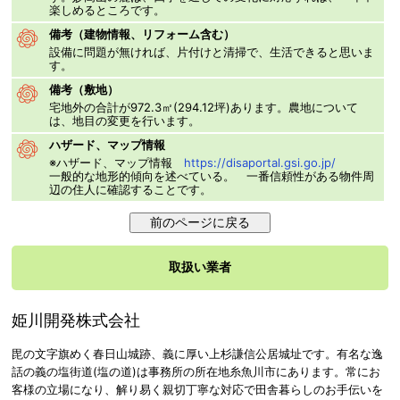
楽しめるところです。
備考（建物情報、リフォーム含む）
設備に問題が無ければ、片付けと清掃で、生活できると思いま
す。
備考（敷地）
宅地外の合計が972.3㎡(294.12坪)あります。農地について
は、地目の変更を行います。
ハザード、マップ情報
※ハザード、マップ情報
https://disaportal.gsi.go.jp/
一般的な地形的傾向を述べている。 一番信頼性がある物件周
辺の住人に確認することです。
取扱い業者
姫川開発株式会社
毘の文字旗めく春日山城跡、義に厚い上杉謙信公居城址です。有名な逸
話の義の塩街道(塩の道)は事務所の所在地糸魚川市にあります。常にお
客様の立場になり、解り易く親切丁寧な対応で田舎暮らしのお手伝いを